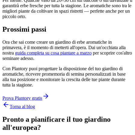
Per niente. Qualche vaso da 20–30 cm sul balcone o sul davanzale ti
garantirà erbe fresche per tutta la stagione. Le aromatiche sono tra le
migliori piante da coltivare in spazi ristretti — perfette anche per un
piccolo orto.
Prossimi passi
Ora che sai come creare un giardino di erbe aromatiche in
primavera, è il momento di metterti all'opera. Dai un'occhiata alla
nostra
guida completa su cosa piantare a marzo
per scoprire cos'altro
seminare adesso.
Con Plantory puoi progettare la disposizione del tuo giardino di
aromatiche, ricevere promemoria di semina personalizzati in base
alla tua posizione e monitorare la crescita delle tue piante durante
tutta la stagione.
Prova Plantory gratis
Torna al blog
Pronto a pianificare il tuo giardino
all'europea?