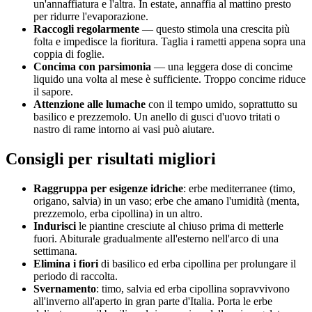
un'annaffiatura e l'altra. In estate, annaffia al mattino presto
per ridurre l'evaporazione.
Raccogli regolarmente
— questo stimola una crescita più
folta e impedisce la fioritura. Taglia i rametti appena sopra una
coppia di foglie.
Concima con parsimonia
— una leggera dose di concime
liquido una volta al mese è sufficiente. Troppo concime riduce
il sapore.
Attenzione alle lumache
con il tempo umido, soprattutto su
basilico e prezzemolo. Un anello di gusci d'uovo tritati o
nastro di rame intorno ai vasi può aiutare.
Consigli per risultati migliori
Raggruppa per esigenze idriche
: erbe mediterranee (timo,
origano, salvia) in un vaso; erbe che amano l'umidità (menta,
prezzemolo, erba cipollina) in un altro.
Indurisci
le piantine cresciute al chiuso prima di metterle
fuori. Abiturale gradualmente all'esterno nell'arco di una
settimana.
Elimina i fiori
di basilico ed erba cipollina per prolungare il
periodo di raccolta.
Svernamento
: timo, salvia ed erba cipollina sopravvivono
all'inverno all'aperto in gran parte d'Italia. Porta le erbe