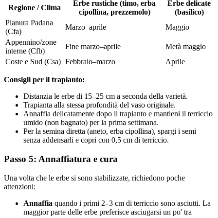
Erbe rustiche (timo, erba
Erbe delicate
Regione / Clima
cipollina, prezzemolo)
(basilico)
Pianura Padana
Marzo–aprile
Maggio
(Cfa)
Appennino/zone
Fine marzo–aprile
Metà maggio
interne (Cfb)
Coste e Sud (Csa)
Febbraio–marzo
Aprile
Consigli per il trapianto:
Distanzia le erbe di 15–25 cm a seconda della varietà.
Trapianta alla stessa profondità del vaso originale.
Annaffia delicatamente dopo il trapianto e mantieni il terriccio
umido (non bagnato) per la prima settimana.
Per la semina diretta (aneto, erba cipollina), spargi i semi
senza addensarli e copri con 0,5 cm di terriccio.
Passo 5: Annaffiatura e cura
Una volta che le erbe si sono stabilizzate, richiedono poche
attenzioni:
Annaffia
quando i primi 2–3 cm di terriccio sono asciutti. La
maggior parte delle erbe preferisce asciugarsi un po' tra