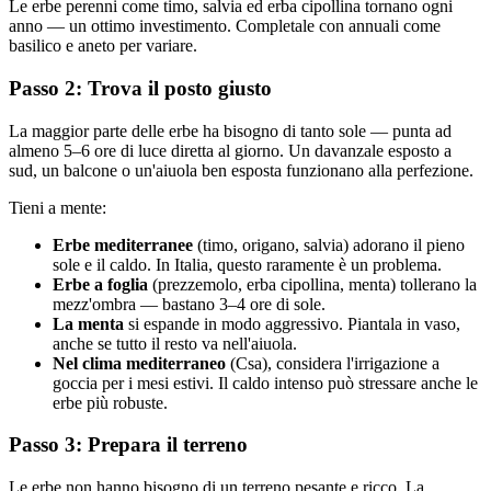
Le erbe perenni come timo, salvia ed erba cipollina tornano ogni
anno — un ottimo investimento. Completale con annuali come
basilico e aneto per variare.
Passo 2: Trova il posto giusto
La maggior parte delle erbe ha bisogno di tanto sole — punta ad
almeno 5–6 ore di luce diretta al giorno. Un davanzale esposto a
sud, un balcone o un'aiuola ben esposta funzionano alla perfezione.
Tieni a mente:
Erbe mediterranee
(timo, origano, salvia) adorano il pieno
sole e il caldo. In Italia, questo raramente è un problema.
Erbe a foglia
(prezzemolo, erba cipollina, menta) tollerano la
mezz'ombra — bastano 3–4 ore di sole.
La menta
si espande in modo aggressivo. Piantala in vaso,
anche se tutto il resto va nell'aiuola.
Nel clima mediterraneo
(Csa), considera l'irrigazione a
goccia per i mesi estivi. Il caldo intenso può stressare anche le
erbe più robuste.
Passo 3: Prepara il terreno
Le erbe non hanno bisogno di un terreno pesante e ricco. La