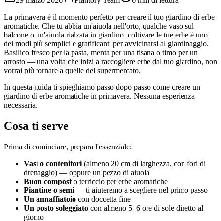
29 marzo 2026
Plantory Team
6 min di lettura
La primavera è il momento perfetto per creare il tuo giardino di erbe
aromatiche. Che tu abbia un'aiuola nell'orto, qualche vaso sul
balcone o un'aiuola rialzata in giardino, coltivare le tue erbe è uno
dei modi più semplici e gratificanti per avvicinarsi al giardinaggio.
Basilico fresco per la pasta, menta per una tisana o timo per un
arrosto — una volta che inizi a raccogliere erbe dal tuo giardino, non
vorrai più tornare a quelle del supermercato.
In questa guida ti spieghiamo passo dopo passo come creare un
giardino di erbe aromatiche in primavera. Nessuna esperienza
necessaria.
Cosa ti serve
Prima di cominciare, prepara l'essenziale:
Vasi o contenitori
(almeno 20 cm di larghezza, con fori di
drenaggio) — oppure un pezzo di aiuola
Buon compost
o terriccio per erbe aromatiche
Piantine o semi
— ti aiuteremo a scegliere nel primo passo
Un annaffiatoio
con doccetta fine
Un posto soleggiato
con almeno 5–6 ore di sole diretto al
giorno