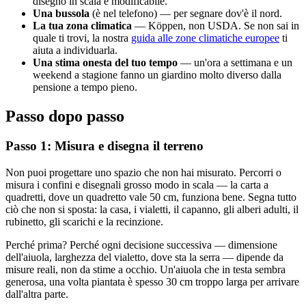
disegno in scala e modificabile.
Una bussola
(è nel telefono) — per segnare dov'è il nord.
La tua zona climatica
— Köppen, non USDA. Se non sai in
quale ti trovi, la nostra
guida alle zone climatiche europee
ti
aiuta a individuarla.
Una stima onesta del tuo tempo
— un'ora a settimana e un
weekend a stagione fanno un giardino molto diverso dalla
pensione a tempo pieno.
Passo dopo passo
Passo 1: Misura e disegna il terreno
Non puoi progettare uno spazio che non hai misurato. Percorri o
misura i confini e disegnali grosso modo in scala — la carta a
quadretti, dove un quadretto vale 50 cm, funziona bene. Segna tutto
ciò che non si sposta: la casa, i vialetti, il capanno, gli alberi adulti, il
rubinetto, gli scarichi e la recinzione.
Perché prima? Perché ogni decisione successiva — dimensione
dell'aiuola, larghezza del vialetto, dove sta la serra — dipende da
misure reali, non da stime a occhio. Un'aiuola che in testa sembra
generosa, una volta piantata è spesso 30 cm troppo larga per arrivare
dall'altra parte.