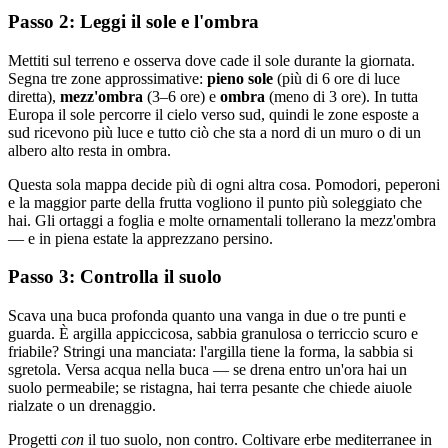
Passo 2: Leggi il sole e l'ombra
Mettiti sul terreno e osserva dove cade il sole durante la giornata.
Segna tre zone approssimative:
pieno sole
(più di 6 ore di luce
diretta),
mezz'ombra
(3–6 ore) e
ombra
(meno di 3 ore). In tutta
Europa il sole percorre il cielo verso sud, quindi le zone esposte a
sud ricevono più luce e tutto ciò che sta a nord di un muro o di un
albero alto resta in ombra.
Questa sola mappa decide più di ogni altra cosa. Pomodori, peperoni
e la maggior parte della frutta vogliono il punto più soleggiato che
hai. Gli ortaggi a foglia e molte ornamentali tollerano la mezz'ombra
— e in piena estate la apprezzano persino.
Passo 3: Controlla il suolo
Scava una buca profonda quanto una vanga in due o tre punti e
guarda. È argilla appiccicosa, sabbia granulosa o terriccio scuro e
friabile? Stringi una manciata: l'argilla tiene la forma, la sabbia si
sgretola. Versa acqua nella buca — se drena entro un'ora hai un
suolo permeabile; se ristagna, hai terra pesante che chiede aiuole
rialzate o un drenaggio.
Progetti
con
il tuo suolo, non contro. Coltivare erbe mediterranee in