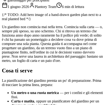
giardinaggio per principianti
1 giugno 2026
Plantory Team
6 min di lettura
{/* TODO: Add hero image of a hand-drawn garden plan next to a
real planted bed */}
Un giardino non comincia mai nella terra. Comincia sulla carta — o,
sempre più spesso, su uno schermo. Chi si ritrova un terreno che
funziona anno dopo anno raramente ha il pollice più verde; di solito
è chi ha passato un pomeriggio a decidere cosa va dove prima di
comprare una sola pianta. Questa guida ti accompagna nel come
progettare un giardino, da un terreno vuoto fino a un piano di
piantagione finito, nell'ordine in cui le decisioni vanno davvero
prese. Non serve una laurea in architettura del paesaggio: bastano un
metro, un foglio di carta e un paio d'ore.
Cosa ti serve
La pianificazione del giardino premia un po' di preparazione. Prima
di tracciare la prima linea, prepara:
Un metro o una ruota metrica
— per i confini e gli elementi
fissi.
Carta e matita
, oppure un pianificatore del giardino per un