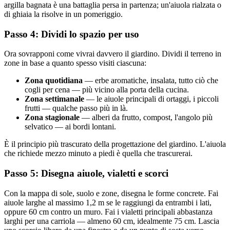
argilla bagnata è una battaglia persa in partenza; un'aiuola rialzata o
di ghiaia la risolve in un pomeriggio.
Passo 4: Dividi lo spazio per uso
Ora sovrapponi come vivrai davvero il giardino. Dividi il terreno in
zone in base a quanto spesso visiti ciascuna:
Zona quotidiana
— erbe aromatiche, insalata, tutto ciò che
cogli per cena — più vicino alla porta della cucina.
Zona settimanale
— le aiuole principali di ortaggi, i piccoli
frutti — qualche passo più in là.
Zona stagionale
— alberi da frutto, compost, l'angolo più
selvatico — ai bordi lontani.
È il principio più trascurato della progettazione del giardino. L'aiuola
che richiede mezzo minuto a piedi è quella che trascurerai.
Passo 5: Disegna aiuole, vialetti e scorci
Con la mappa di sole, suolo e zone, disegna le forme concrete. Fai
aiuole larghe al massimo 1,2 m se le raggiungi da entrambi i lati,
oppure 60 cm contro un muro. Fai i vialetti principali abbastanza
larghi per una carriola — almeno 60 cm, idealmente 75 cm. Lascia