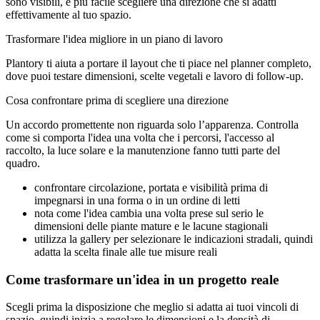
sono visibili, è più facile scegliere una direzione che si adatti
effettivamente al tuo spazio.
Trasformare l'idea migliore in un piano di lavoro
Plantory ti aiuta a portare il layout che ti piace nel planner completo,
dove puoi testare dimensioni, scelte vegetali e lavoro di follow-up.
Cosa confrontare prima di scegliere una direzione
Un accordo promettente non riguarda solo l’apparenza. Controlla
come si comporta l'idea una volta che i percorsi, l'accesso al
raccolto, la luce solare e la manutenzione fanno tutti parte del
quadro.
confrontare circolazione, portata e visibilità prima di
impegnarsi in una forma o in un ordine di letti
nota come l'idea cambia una volta prese sul serio le
dimensioni delle piante mature e le lacune stagionali
utilizza la gallery per selezionare le indicazioni stradali, quindi
adatta la scelta finale alle tue misure reali
Come trasformare un'idea in un progetto reale
Scegli prima la disposizione che meglio si adatta ai tuoi vincoli di
spazio, quindi inizia a regolare le dimensioni e la densità di