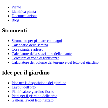
Piante
Identifica pianta
Documentazione
Blog
Strumenti
Strumento per piantare compagni
Calendario della semina
Cosa piantare adesso
Calcolatore della spaziatura delle piante
Cercatore di zone di robustezza
Calcolatore del volume del terreno e del letto del giardino
Idee per il giardino
Idee per la disposizione del giardino
Layout dell'orto
Pianificatore giardino fiorito
Piani per il giardino delle erbe
Galleria layout letto rialzato