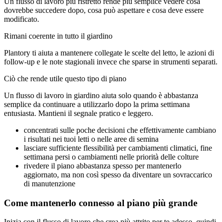
Un flusso di lavoro più ristretto rende più semplice vedere cosa
dovrebbe succedere dopo, cosa può aspettare e cosa deve essere
modificato.
Rimani coerente in tutto il giardino
Plantory ti aiuta a mantenere collegate le scelte del letto, le azioni di
follow-up e le note stagionali invece che sparse in strumenti separati.
Ciò che rende utile questo tipo di piano
Un flusso di lavoro in giardino aiuta solo quando è abbastanza
semplice da continuare a utilizzarlo dopo la prima settimana
entusiasta. Mantieni il segnale pratico e leggero.
concentrati sulle poche decisioni che effettivamente cambiano
i risultati nei tuoi letti o nelle aree di semina
lasciare sufficiente flessibilità per cambiamenti climatici, fine
settimana persi o cambiamenti nelle priorità delle colture
rivedere il piano abbastanza spesso per mantenerlo
aggiornato, ma non così spesso da diventare un sovraccarico
di manutenzione
Come mantenerlo connesso al piano più grande
Inizia con il flusso di lavoro che crea più attrito per te adesso, quindi