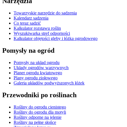
Narzędzia
Towarzyskie narzędzie do sadzenia
Kalendarz sadzenia
Co teraz sadzić
Kalkulator rozstawu roślin
Wyszukiwarka stref odporności
Kalkulator objętości gleby i łóżka ogrodowego
Pomysły na ogród
Pomysły na układ ogrodu
Układy ogrodów warzywnych
Planer ogrodu kwiatowego
Plany ogrodu ziołowego
Galeria układów podwyższonych łóżek
Przewodniki po roślinach
Rośliny do ogrodu cienistego
Rośliny do ogrodu dla motyli
Rośliny odporne na jelenie
Rośliny na pełne słońce