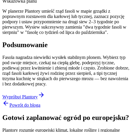
Wskazówka planu
W planerze Plantory umieść rząd fasoli w mapie grządki z
poprawnym rozstawem dla karłowej lub tycznej, zaznacz pozycję
podpory i ustaw przypomnienie na drugi siew 2–3 tygodnie po
pierwszym. Wysiew sukcesywny zamienia "dwa tygodnie fasoli w
sierpniu" w "fasolę co tydzień od lipca do października".
Podsumowanie
Fasola nagradza niewielki wysiłek stabilnym plonem. Wybierz typ
pod swoje miejsce, czekaj na ciepłą glebę, podeprzyj tyczne,
podlewaj przez kwitnienie i zbieraj młode i często. Zrobione dobrze,
rząd fasoli karłowej żywi rodzinę przez sierpień, a tipi tycznej
trzyma kuchnię w strąkach do pierwszego mrozu — bez nawożenia
i bez dodatkowej pracy.
Wypróbuj Plantory
Powrót do bloga
Gotowi zaplanować ogród po europejsku?
Plantory rozumie europejski klimat, lokalne rośliny i regionalne