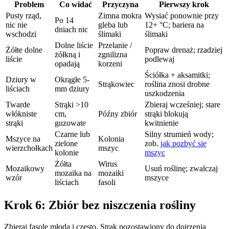
Problem
Co widać
Przyczyna
Pierwszy krok
Pusty rząd,
Zimna mokra
Wysiać ponownie przy
Po 14
nic nie
gleba lub
12+ °C; bariera na
dniach nic
wschodzi
ślimaki
ślimaki
Dolne liście
Przelanie /
Żółte dolne
Popraw drenaż; rzadziej
żółkną i
zgnilizna
liście
podlewaj
opadają
korzeni
Ściółka + aksamitki;
Dziury w
Okrągłe 5-
Strąkowiec
roślina znosi drobne
liściach
mm dziury
uszkodzenia
Twarde
Strąki >10
Zbieraj wcześniej; stare
włókniste
cm,
Późny zbiór
strąki blokują
strąki
guzowate
kwitnienie
Czarne lub
Silny strumień wody;
Mszyce na
Kolonia
zielone
zob.
jak pozbyć się
wierzchołkach
mszyc
kolonie
mszyc
Żółta
Wirus
Mozaikowy
Usuń roślinę; zwalczaj
mozaika na
mozaiki
wzór
mszyce
liściach
fasoli
Krok 6: Zbiór bez niszczenia rośliny
Zbieraj fasolę młodą i często. Strąk pozostawiony do dojrzenia