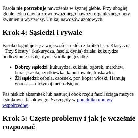
Fasola
nie potrzebuje
nawożenia w żyznej glebie. Przy ubogiej
glebie jedna dawka zrównoważonego nawozu organicznego przy
kwitnieniu wystarczy. Unikaj nawozów azotowych.
Krok 4: Sąsiedzi i rywale
Fasola dogaduje się z większością i kłóci z krótką listą. Klasyczna
"Trzy Siostry" (kukurydza, fasola, dynia) działa: kukurydza
podtrzymuje fasolę, dynia ściółkuje grządkę.
Dobrzy sąsiedzi
: kukurydza, cukinia, ogórek, marchew,
burak, sałata, rzodkiewka, kapustowate, truskawki.
Źli sąsiedzi
: cebula, czosnek, por, koper włoski. Hamują
wzrost — utrzymaj metr odstępu.
Pas niskich aksamitek lub nasturcji obok rzędu fasoli ściąga mszyce
i strąkowca fasolowego. Szczegóły w
poradniku uprawy
współrzędnej
.
Krok 5: Częste problemy i jak je wcześnie
rozpoznać