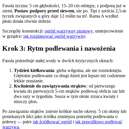
Fasola tyczna: 5 cm głębokości, 15–20 cm odstępy, z podporą już w
ziemi.
Postaw podpory przed siewem
, nie po. Tipi z sześciu 2,5-m
tyczek związanych u góry daje 12 roślin na m². Rama A wzdłuż
płotu działa równie dobrze.
Szczegóły konstrukcji:
ogród warzywny pionowy
, umiejscowienie
w grządce:
jak rozplanować ogród warzywny
.
Krok 3: Rytm podlewania i nawożenia
Fasola potrzebuje stałej wody w dwóch krytycznych oknach:
Tydzień kiełkowania
: gleba wilgotna, ale nie rozmoknięta.
Głębokie podlewanie co drugi dzień jest lepsze niż codzienne
lekkie zraszanie.
Kwitnienie do zawiązywania strąków
: od pierwszego
kwiatu do pierwszych 5-cm strąków podlewaj obficie raz lub
dwa razy w tygodniu. Susza w tym oknie zrzuca kwiaty i
niszczy plon.
Po zawiązaniu strąków zniesie krótkie suche okresy. 5 cm słomy lub
posiekanych liści jako ściółka zmniejsza potrzebę podlewania o
połowę — patrz
jak ściółkować ogród
i
jak prawidłowo podlewać
warzywa
.