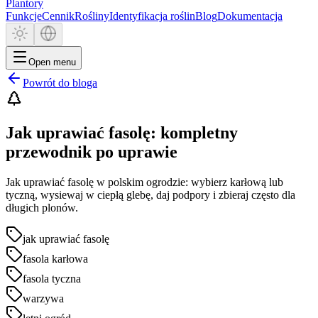
Plantory
Funkcje
Cennik
Rośliny
Identyfikacja roślin
Blog
Dokumentacja
Open menu
Powrót do bloga
Jak uprawiać fasolę: kompletny
przewodnik po uprawie
Jak uprawiać fasolę w polskim ogrodzie: wybierz karłową lub
tyczną, wysiewaj w ciepłą glebę, daj podpory i zbieraj często dla
długich plonów.
jak uprawiać fasolę
fasola karłowa
fasola tyczna
warzywa