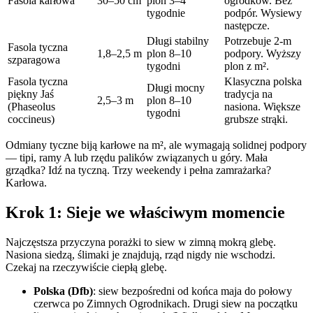
Fasola karłowa
30–50 cm
plon 3–4
ogródków. Bez
tygodnie
podpór. Wysiewy
następcze.
Długi stabilny
Potrzebuje 2-m
Fasola tyczna
1,8–2,5 m
plon 8–10
podpory. Wyższy
szparagowa
tygodni
plon z m².
Fasola tyczna
Klasyczna polska
Długi mocny
piękny Jaś
tradycja na
2,5–3 m
plon 8–10
(Phaseolus
nasiona. Większe
tygodni
coccineus)
grubsze strąki.
Odmiany tyczne biją karłowe na m², ale wymagają solidnej podpory
— tipi, ramy A lub rzędu palików związanych u góry. Mała
grządka? Idź na tyczną. Trzy weekendy i pełna zamrażarka?
Karłowa.
Krok 1: Sieje we właściwym momencie
Najczęstsza przyczyna porażki to siew w zimną mokrą glebę.
Nasiona siedzą, ślimaki je znajdują, rząd nigdy nie wschodzi.
Czekaj na rzeczywiście ciepłą glebę.
Polska (Dfb)
: siew bezpośredni od końca maja do połowy
czerwca po Zimnych Ogrodnikach. Drugi siew na początku