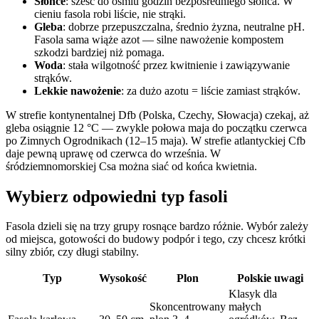
Słońce
: sześć do ośmiu godzin bezpośredniego słońca. W
cieniu fasola robi liście, nie strąki.
Gleba
: dobrze przepuszczalna, średnio żyzna, neutralne pH.
Fasola sama wiąże azot — silne nawożenie kompostem
szkodzi bardziej niż pomaga.
Woda
: stała wilgotność przez kwitnienie i zawiązywanie
strąków.
Lekkie nawożenie
: za dużo azotu = liście zamiast strąków.
W strefie kontynentalnej Dfb (Polska, Czechy, Słowacja) czekaj, aż
gleba osiągnie 12 °C — zwykle połowa maja do początku czerwca
po Zimnych Ogrodnikach (12–15 maja). W strefie atlantyckiej Cfb
daje pewną uprawę od czerwca do września. W
śródziemnomorskiej Csa można siać od końca kwietnia.
Wybierz odpowiedni typ fasoli
Fasola dzieli się na trzy grupy rosnące bardzo różnie. Wybór zależy
od miejsca, gotowości do budowy podpór i tego, czy chcesz krótki
silny zbiór, czy długi stabilny.
Typ
Wysokość
Plon
Polskie uwagi
Klasyk dla
Skoncentrowany
małych