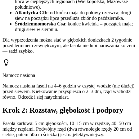
lipca w cieplejszych regionach (Wielkopolska, Mazowsze
południowe).
Atlantycka Cfb
: od końca maja do połowy czerwca; drugi
siew na początku lipca przedłuża zbiór do października.
Śródziemnomorska Csa
: koniec kwietnia – początek maja;
drugi siew w sierpniu.
Dla wyprzedzenia można siać w głębokich doniczkach 2 tygodnie
przed terminem zewnętrznym, ale fasola nie lubi naruszania korzeni
— sadź szybko.
Namocz nasiona
Namocz nasiona fasoli na 4–6 godzin w czystej wodzie (nie dłużej)
przed siewem. Kiełkowanie przyspiesza o 2–3 dni, rząd wschodzi
równo. Odcedź i siej natychmiast.
Krok 2: Rozstaw, głębokość i podpory
Fasola karłowa: 5 cm głębokości, 10–15 cm w rzędzie, 40–50 cm
między rzędami. Podwójny rząd (dwa równoległe rzędy 20 cm od
siebie, potem 50-cm ścieżka) jest najefektywniejszy.