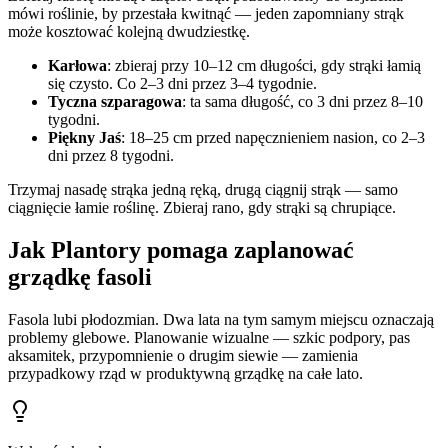
mówi roślinie, by przestała kwitnąć — jeden zapomniany strąk
może kosztować kolejną dwudziestkę.
Karłowa
: zbieraj przy 10–12 cm długości, gdy strąki łamią
się czysto. Co 2–3 dni przez 3–4 tygodnie.
Tyczna szparagowa
: ta sama długość, co 3 dni przez 8–10
tygodni.
Piękny Jaś
: 18–25 cm przed napęcznieniem nasion, co 2–3
dni przez 8 tygodni.
Trzymaj nasadę strąka jedną ręką, drugą ciągnij strąk — samo
ciągnięcie łamie roślinę. Zbieraj rano, gdy strąki są chrupiące.
Jak Plantory pomaga zaplanować
grządkę fasoli
Fasola lubi płodozmian. Dwa lata na tym samym miejscu oznaczają
problemy glebowe. Planowanie wizualne — szkic podpory, pas
aksamitek, przypomnienie o drugim siewie — zamienia
przypadkowy rząd w produktywną grządkę na całe lato.