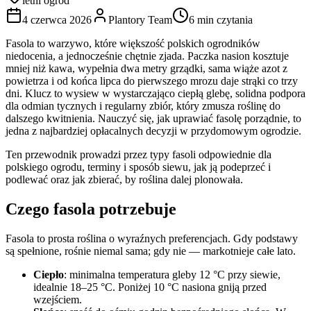
letni ogród
4 czerwca 2026
Plantory Team
6 min czytania
Fasola to warzywo, które większość polskich ogrodników
niedocenia, a jednocześnie chętnie zjada. Paczka nasion kosztuje
mniej niż kawa, wypełnia dwa metry grządki, sama wiąże azot z
powietrza i od końca lipca do pierwszego mrozu daje strąki co trzy
dni. Klucz to wysiew w wystarczająco ciepłą glebę, solidna podpora
dla odmian tycznych i regularny zbiór, który zmusza roślinę do
dalszego kwitnienia. Nauczyć się, jak uprawiać fasolę porządnie, to
jedna z najbardziej opłacalnych decyzji w przydomowym ogrodzie.
Ten przewodnik prowadzi przez typy fasoli odpowiednie dla
polskiego ogrodu, terminy i sposób siewu, jak ją podeprzeć i
podlewać oraz jak zbierać, by roślina dalej plonowała.
Czego fasola potrzebuje
Fasola to prosta roślina o wyraźnych preferencjach. Gdy podstawy
są spełnione, rośnie niemal sama; gdy nie — markotnieje całe lato.
Ciepło
: minimalna temperatura gleby 12 °C przy siewie,
idealnie 18–25 °C. Poniżej 10 °C nasiona gniją przed
wzejściem.