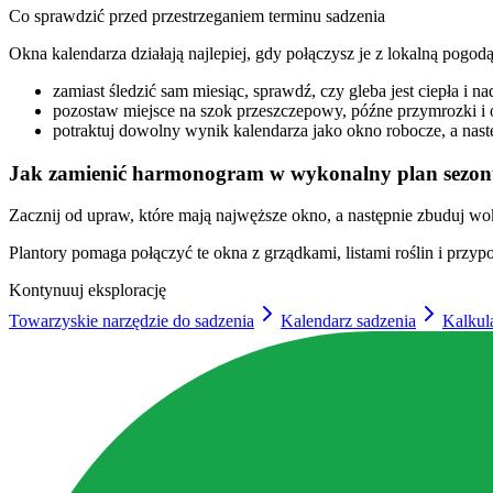
Co sprawdzić przed przestrzeganiem terminu sadzenia
Okna kalendarza działają najlepiej, gdy połączysz je z lokalną pogodą
zamiast śledzić sam miesiąc, sprawdź, czy gleba jest ciepła i n
pozostaw miejsce na szok przeszczepowy, późne przymrozki i o
potraktuj dowolny wynik kalendarza jako okno robocze, a nas
Jak zamienić harmonogram w wykonalny plan sezo
Zacznij od upraw, które mają najwęższe okno, a następnie zbuduj wokó
Plantory pomaga połączyć te okna z grządkami, listami roślin i prz
Kontynuuj eksplorację
Towarzyskie narzędzie do sadzenia
Kalendarz sadzenia
Kalkula