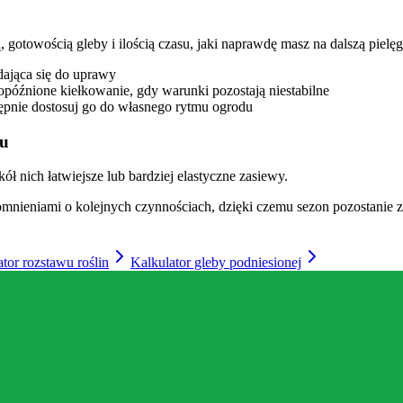
, gotowością gleby i ilością czasu, jaki naprawdę masz na dalszą pielęg
adająca się do uprawy
późnione kiełkowanie, gdy warunki pozostają niestabilne
tępnie dostosuj go do własnego rytmu ogrodu
nu
ł nich łatwiejsze lub bardziej elastyczne zasiewy.
ypomnieniami o kolejnych czynnościach, dzięki czemu sezon pozostanie
tor rozstawu roślin
Kalkulator gleby podniesionej