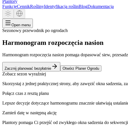
Plantory
Funkcje
Cennik
Rośliny
Identyfikacja roślin
Blog
Dokumentacja
Open menu
Sezonowy przewodnik po ogrodach
Harmonogram rozpoczęcia nasion
Harmonogram rozpoczęcia nasion pomaga dopasować siew, przesadzani
Zacznij planować bezpłatnie
Otwórz Planer Ogrodu
Zobacz sezon wyraźniej
Skorzystaj z jednej praktycznej strony, aby zawęzić okna sadzenia,
Połącz czas z resztą planu
Lepsze decyzje dotyczące harmonogramu znacznie ułatwiają ustalanie
Zamień datę w następną akcję
Plantory pomaga Ci przejść od zwykłego okna sadzenia do sekwencj