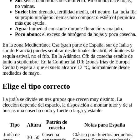
Sol
: seis a ocho horas de sol directo. En sombra hace hojas,
no vainas.
Suelo
: bien drenado, fertilidad media, pH neutro. La judía fija
su propio nitrógeno: demasiado compost o estiércol perjudica
más que ayuda.
Agua
: humedad constante durante floración y cuajado.
Poco abono
: el exceso de nitrógeno da hojas y poca cosecha.
En la zona Mediterránea Csa (gran parte de España, sur de Italia y
sur de Francia) puedes sembrar desde finales de abril; el límite es la
sequía estival, no el frío. En la Atlántica Cfb da cosecha estable de
junio a septiembre. En la Continental Dfb (zonas frías de Europa
Central) espera a que el suelo alcance 12 °C, normalmente desde
mediados de mayo.
Elige el tipo correcto
La judía se divide en tres grupos que crecen muy distinto. La
elección depende del espacio, la disposición a montar tutor y de si
buscas una cosecha corta y fuerte o larga y estable.
Patrón de
Tipo
Altura
Notas para España
cosecha
Judía de
Cosecha
Clásica para huertos pequeños.
30–50