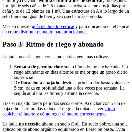
el tutor ya clavado.
Monta el tutor antes de sembrar
, no después.
Un tipi de seis cañas de 2,5 m atadas arriba sostiene dos judías por
caña y te da 12 plantas en 1 m². Una estructura en A a lo largo de un
seto funciona igual de bien y se cosecha más cómoda.
Más en nuestro
guía del huerto vertical
y para ubicación en el bancal
en
cómo distribuir el huerto para principiantes
.
Paso 3: Ritmo de riego y abonado
La judía necesita agua constante en dos ventanas críticas:
Semana de germinación
: suelo húmedo, no encharcado. Un
riego abundante en días alternos es mejor que un goteo diario
superficial.
De floración a cuajado
: desde la primera flor hasta vainas de
5 cm, riega en profundidad una o dos veces por semana. La
sequía aquí tira las flores y arruina la cosecha.
Tras el cuajado tolera periodos secos cortos. Acolchar con 5 cm de
paja o hojas trituradas reduce el riego a la mitad — ver
cómo
acolchar el huerto
y
cómo regar el huerto correctamente
.
La judía
no necesita
abono en suelo fértil. En suelo pobre, una sola
aplicación de abono orgánico equilibrado en floración basta. Evita