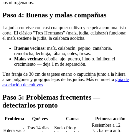
los nitrogenados.
Paso 4: Buenas y malas compañías
La judía convive con casi cualquier cultivo y se pelea con una lista
corta. El clásico "Tres Hermanas" (maíz, judía, calabaza) funciona:
el maíz sostiene la judía, la calabaza acolcha.
Buenas vecinas
: maíz, calabacín, pepino, zanahoria,
remolacha, lechuga, rábano, coles, fresas.
Malas vecinas
: cebolla, ajo, puerro, hinojo. Inhiben el
crecimiento — deja 1 m de separación.
Una franja de 30 cm de tagetes enano o capuchina junto a la hilera
atrae pulgones y gorgojos lejos de las judías. Más en nuestra
guía de
asociación de cultivos
.
Paso 5: Problemas frecuentes —
detectarlos pronto
Problema
Qué ves
Causa
Primera acción
Resiembra a 12+
Tras 14 días
Suelo frío y
Hilera vacía
°C; barrera anti-