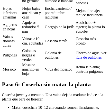
no germina
húmedo o babosas
babosas
Hojas
Hojas bajas
Encharcamiento /
Mejora drenaje;
inferiores
amarillean y
podredumbre
reduce frecuencia
amarillas
caen
radicular
Agujeros
Acolchado +
Agujeros
redondos 5
Gorgojo de la judía
tagetes; la planta lo
en hojas
mm
absorbe
Vainas
Vainas >10
Cosecha más
fibrosas
Cosecha tardía
cm, abultadas
pronto
duras
Colonias
Colonia de
Chorro de agua; ver
Pulgones
negras o
pulgones
guía de pulgones
verdes
Mosaico
Retira la planta;
Mosaico
amarillo en
Virus del mosaico
controla pulgones
hojas
Paso 6: Cosecha sin matar la planta
Cosecha joven y a menudo. Una vaina dejada madurar le dice a la
planta que pare de florecer.
Mata
: cosecha a 10–12 cm cuando rompen limpiamente.