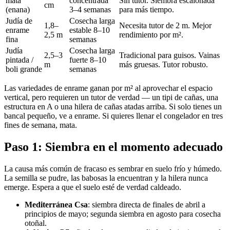
mata
concentrada
Sin tutor. Siembra escalonada
cm
(enana)
3–4 semanas
para más tiempo.
Judía de
Cosecha larga
1,8–
Necesita tutor de 2 m. Mejor
enrame
estable 8–10
2,5 m
rendimiento por m².
fina
semanas
Judía
Cosecha larga
2,5–3
Tradicional para guisos. Vainas
pintada /
fuerte 8–10
m
más gruesas. Tutor robusto.
boli grande
semanas
Las variedades de enrame ganan por m² al aprovechar el espacio
vertical, pero requieren un tutor de verdad — un tipi de cañas, una
estructura en A o una hilera de cañas atadas arriba. Si solo tienes un
bancal pequeño, ve a enrame. Si quieres llenar el congelador en tres
fines de semana, mata.
Paso 1: Siembra en el momento adecuado
La causa más común de fracaso es sembrar en suelo frío y húmedo.
La semilla se pudre, las babosas la encuentran y la hilera nunca
emerge. Espera a que el suelo esté de verdad caldeado.
Mediterránea Csa
: siembra directa de finales de abril a
principios de mayo; segunda siembra en agosto para cosecha
otoñal.