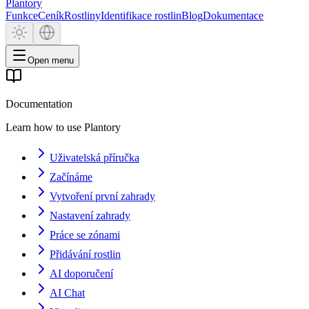
Plantory
Funkce
Ceník
Rostliny
Identifikace rostlin
Blog
Dokumentace
Open menu
Documentation
Learn how to use Plantory
Uživatelská příručka
Začínáme
Vytvoření první zahrady
Nastavení zahrady
Práce se zónami
Přidávání rostlin
AI doporučení
AI Chat