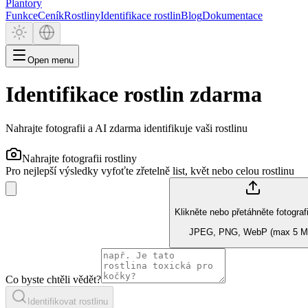
Plantory
Funkce
Ceník
Rostliny
Identifikace rostlin
Blog
Dokumentace
Open menu
Identifikace rostlin zdarma
Nahrajte fotografii a AI zdarma identifikuje vaši rostlinu
Nahrajte fotografii rostliny
Pro nejlepší výsledky vyfoťte zřetelně list, květ nebo celou rostlinu
Klikněte nebo přetáhněte fotograf
JPEG, PNG, WebP (max 5 M
Co byste chtěli vědět?
Identifikovat rostlinu