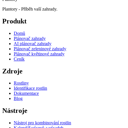
Plantory - Příběh vaší zahrady.
Produkt
Domů
Plánovač zahrady
AI plánovač zahrady
Plánovač zeleninové zahrady
Plánovač květinové zahrady
Ceník
Zdroje
Rostliny
Identifikace rostlin
Dokumentace
Blog
Nástroje
Nástroj pro kombinování rostlin
Kalendář výsevů a výsadeb