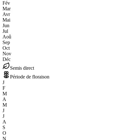
Fév
Mar
Avr
Mai
Jun
Jul
Aoû
Sep
Oct
Nov
Déc
Semis direct
Période de floraison
J
F
M
A
M
J
J
A
S
O
N