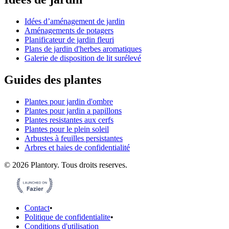
Idées d’aménagement de jardin
Aménagements de potagers
Planificateur de jardin fleuri
Plans de jardin d'herbes aromatiques
Galerie de disposition de lit surélevé
Guides des plantes
Plantes pour jardin d'ombre
Plantes pour jardin a papillons
Plantes resistantes aux cerfs
Plantes pour le plein soleil
Arbustes à feuilles persistantes
Arbres et haies de confidentialité
©
2026
Plantory.
Tous droits reserves.
Contact
•
Politique de confidentialite
•
Conditions d'utilisation