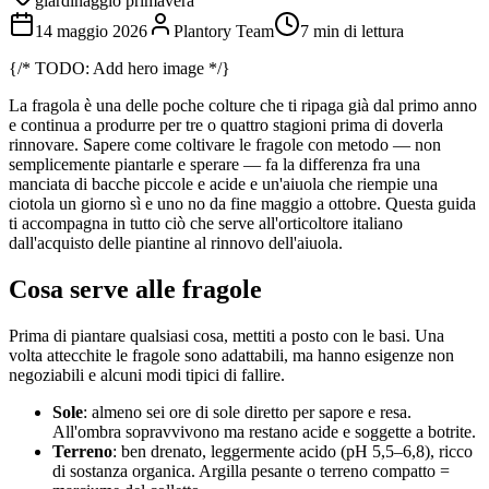
giardinaggio primavera
14 maggio 2026
Plantory Team
7 min di lettura
{/* TODO: Add hero image */}
La fragola è una delle poche colture che ti ripaga già dal primo anno
e continua a produrre per tre o quattro stagioni prima di doverla
rinnovare. Sapere come coltivare le fragole con metodo — non
semplicemente piantarle e sperare — fa la differenza fra una
manciata di bacche piccole e acide e un'aiuola che riempie una
ciotola un giorno sì e uno no da fine maggio a ottobre. Questa guida
ti accompagna in tutto ciò che serve all'orticoltore italiano
dall'acquisto delle piantine al rinnovo dell'aiuola.
Cosa serve alle fragole
Prima di piantare qualsiasi cosa, mettiti a posto con le basi. Una
volta attecchite le fragole sono adattabili, ma hanno esigenze non
negoziabili e alcuni modi tipici di fallire.
Sole
: almeno sei ore di sole diretto per sapore e resa.
All'ombra sopravvivono ma restano acide e soggette a botrite.
Terreno
: ben drenato, leggermente acido (pH 5,5–6,8), ricco
di sostanza organica. Argilla pesante o terreno compatto =