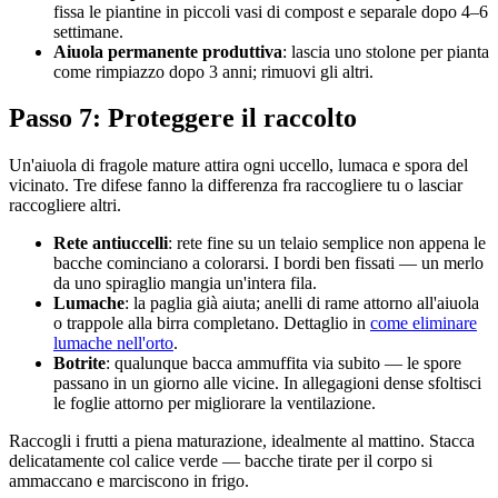
fissa le piantine in piccoli vasi di compost e separale dopo 4–6
settimane.
Aiuola permanente produttiva
: lascia uno stolone per pianta
come rimpiazzo dopo 3 anni; rimuovi gli altri.
Passo 7: Proteggere il raccolto
Un'aiuola di fragole mature attira ogni uccello, lumaca e spora del
vicinato. Tre difese fanno la differenza fra raccogliere tu o lasciar
raccogliere altri.
Rete antiuccelli
: rete fine su un telaio semplice non appena le
bacche cominciano a colorarsi. I bordi ben fissati — un merlo
da uno spiraglio mangia un'intera fila.
Lumache
: la paglia già aiuta; anelli di rame attorno all'aiuola
o trappole alla birra completano. Dettaglio in
come eliminare
lumache nell'orto
.
Botrite
: qualunque bacca ammuffita via subito — le spore
passano in un giorno alle vicine. In allegagioni dense sfoltisci
le foglie attorno per migliorare la ventilazione.
Raccogli i frutti a piena maturazione, idealmente al mattino. Stacca
delicatamente col calice verde — bacche tirate per il corpo si
ammaccano e marciscono in frigo.