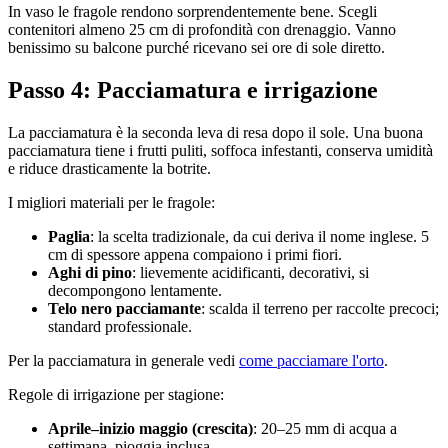
In vaso le fragole rendono sorprendentemente bene. Scegli
contenitori almeno 25 cm di profondità con drenaggio. Vanno
benissimo su balcone purché ricevano sei ore di sole diretto.
Passo 4: Pacciamatura e irrigazione
La pacciamatura è la seconda leva di resa dopo il sole. Una buona
pacciamatura tiene i frutti puliti, soffoca infestanti, conserva umidità
e riduce drasticamente la botrite.
I migliori materiali per le fragole:
Paglia
: la scelta tradizionale, da cui deriva il nome inglese. 5
cm di spessore appena compaiono i primi fiori.
Aghi di pino
: lievemente acidificanti, decorativi, si
decompongono lentamente.
Telo nero pacciamante
: scalda il terreno per raccolte precoci;
standard professionale.
Per la pacciamatura in generale vedi
come pacciamare l'orto
.
Regole di irrigazione per stagione:
Aprile–inizio maggio (crescita)
: 20–25 mm di acqua a
settimana, pioggia inclusa.