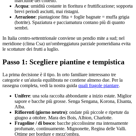
marciume del colletto.
Acqua
: umidità costante in fioritura e fruttificazione; sopporta
brevi periodi asciutti, mai ristagni.
Aerazione
: piantagione fitta + foglie bagnate = muffa grigia
(botrite). Spaziatura e pacciamatura contano più di quanto
sembri.
In Italia centro-settentrionale conviene un pendio mite a sud; nel
meridione (clima Csa) un'ombreggiatura parziale pomeridiana evita
le scottature dei frutti a luglio.
Passo 1: Scegliere piantine e tempistica
La prima decisione è il tipo. In orto familiare interessano tre
categorie e un'aiuola equilibrata ne contiene almeno due. Per la
rassegna completa, vedi la nostra guida
quali fragole piantare
.
Unifere
: una sola raccolta abbondante a inizio estate. Miglior
sapore e bacche più grosse. Senga Sengana, Korona, Elsanta,
Alba.
Rifiorenti (giorno neutro)
: ondate più piccole e ripetute da
giugno a ottobre. Mara des Bois, Albion, Charlotte.
Fragoline / di bosco
: bacche piccolissime ma intensamente
profumate, continuamente. Mignonette, Regina delle Valli.
Ottime per bordure e mezz'ombra.