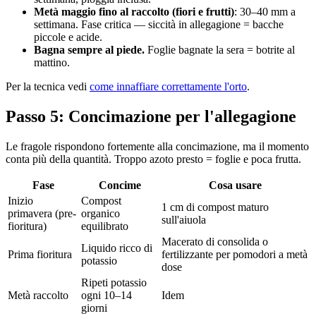
Metà maggio fino al raccolto (fiori e frutti)
: 30–40 mm a
settimana. Fase critica — siccità in allegagione = bacche
piccole e acide.
Bagna sempre al piede.
Foglie bagnate la sera = botrite al
mattino.
Per la tecnica vedi
come innaffiare correttamente l'orto
.
Passo 5: Concimazione per l'allegagione
Le fragole rispondono fortemente alla concimazione, ma il momento
conta più della quantità. Troppo azoto presto = foglie e poca frutta.
Fase
Concime
Cosa usare
Inizio
Compost
1 cm di compost maturo
primavera (pre-
organico
sull'aiuola
fioritura)
equilibrato
Macerato di consolida o
Liquido ricco di
Prima fioritura
fertilizzante per pomodori a metà
potassio
dose
Ripeti potassio
Metà raccolto
ogni 10–14
Idem
giorni