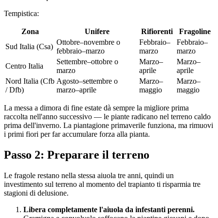
Tempistica:
Zona
Unifere
Rifiorenti
Fragoline
Ottobre–novembre o
Febbraio–
Febbraio–
Sud Italia (Csa)
febbraio–marzo
marzo
marzo
Settembre–ottobre o
Marzo–
Marzo–
Centro Italia
marzo
aprile
aprile
Nord Italia (Cfb
Agosto–settembre o
Marzo–
Marzo–
/ Dfb)
marzo–aprile
maggio
maggio
La messa a dimora di fine estate dà sempre la migliore prima
raccolta nell'anno successivo — le piante radicano nel terreno caldo
prima dell'inverno. La piantagione primaverile funziona, ma rimuovi
i primi fiori per far accumulare forza alla pianta.
Passo 2: Preparare il terreno
Le fragole restano nella stessa aiuola tre anni, quindi un
investimento sul terreno al momento del trapianto ti risparmia tre
stagioni di delusione.
Libera completamente l'aiuola da infestanti perenni.