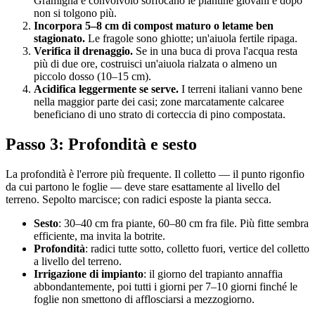
Gramigna e convolvolo soffocano le piantine giovani e dopo
non si tolgono più.
Incorpora 5–8 cm di compost maturo o letame ben
stagionato.
Le fragole sono ghiotte; un'aiuola fertile ripaga.
Verifica il drenaggio.
Se in una buca di prova l'acqua resta
più di due ore, costruisci un'aiuola rialzata o almeno un
piccolo dosso (10–15 cm).
Acidifica leggermente se serve.
I terreni italiani vanno bene
nella maggior parte dei casi; zone marcatamente calcaree
beneficiano di uno strato di corteccia di pino compostata.
Passo 3: Profondità e sesto
La profondità è l'errore più frequente. Il colletto — il punto rigonfio
da cui partono le foglie — deve stare esattamente al livello del
terreno. Sepolto marcisce; con radici esposte la pianta secca.
Sesto
: 30–40 cm fra piante, 60–80 cm fra file. Più fitte sembra
efficiente, ma invita la botrite.
Profondità
: radici tutte sotto, colletto fuori, vertice del colletto
a livello del terreno.
Irrigazione di impianto
: il giorno del trapianto annaffia
abbondantemente, poi tutti i giorni per 7–10 giorni finché le
foglie non smettono di afflosciarsi a mezzogiorno.