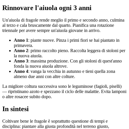
Rinnovare l'aiuola ogni 3 anni
Un'aiuola di fragole rende meglio il primo e secondo anno, culmina
al terzo e cala bruscamente dal quarto. Pianifica una rotazione
triennale per avere sempre un'aiuola giovane in arrivo.
Anno 1
: piante nuove. Pinza i primi fiori se hai piantato in
primavera.
Anno 2
: primo raccolto pieno. Raccolta leggera di stoloni per
la nuova aiuola.
Anno 3
: massima produzione. Con gli stoloni di quest'anno
fonda la nuova aiuola altrove.
Anno 4
: vanga la vecchia in autunno e tieni quella zona
almeno due anni con altre colture.
La migliore coltura successiva sono le leguminose (fagioli, piselli)
— ripristinano azoto e spezzano il ciclo delle malattie. Evita lamponi
o altre rosacee subito dopo.
In sintesi
Coltivare bene le fragole è soprattutto questione di tempi e
disciplina: piantare alla giusta profondità nel terreno giusto,