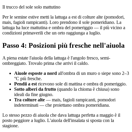
Il trucco del sole solo mattutino
Per le semine estive metti la lattuga a est di colture alte (pomodori,
mais, fagioli rampicanti). Loro prendono il sole pomeridiano. La
lattuga ha luce mattutina e ombra del pomeriggio — il più vicino a
condizioni primaverili che un orto raggiunga a luglio.
Passo 4: Posizioni più fresche nell'aiuola
A piena estate l'aiuola della lattuga è l'angolo fresco, semi-
ombreggiato. Trovalo prima che arrivi il caldo.
Aiuole esposte a nord
all'ombra di un muro o siepe sono 2–3
°C più fresche.
Pendii a est
ricevono sole di mattina e ombra di pomeriggio.
Sotto alberi da frutto
(quando la chioma è chiusa) sono
ideali da fine giugno.
Tra colture alte
— mais, fagioli rampicanti, pomodori
indeterminati — che proiettano ombra pomeridiana.
Lo stesso pezzo di aiuola che dava lattuga perfetta a maggio è il
posto peggiore a luglio. L'aiuola dell'insalata si sposta con la
stagione.