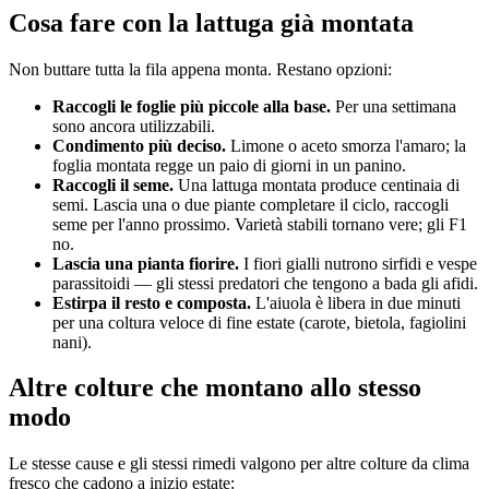
Cosa fare con la lattuga già montata
Non buttare tutta la fila appena monta. Restano opzioni:
Raccogli le foglie più piccole alla base.
Per una settimana
sono ancora utilizzabili.
Condimento più deciso.
Limone o aceto smorza l'amaro; la
foglia montata regge un paio di giorni in un panino.
Raccogli il seme.
Una lattuga montata produce centinaia di
semi. Lascia una o due piante completare il ciclo, raccogli
seme per l'anno prossimo. Varietà stabili tornano vere; gli F1
no.
Lascia una pianta fiorire.
I fiori gialli nutrono sirfidi e vespe
parassitoidi — gli stessi predatori che tengono a bada gli afidi.
Estirpa il resto e composta.
L'aiuola è libera in due minuti
per una coltura veloce di fine estate (carote, bietola, fagiolini
nani).
Altre colture che montano allo stesso
modo
Le stesse cause e gli stessi rimedi valgono per altre colture da clima
fresco che cadono a inizio estate: