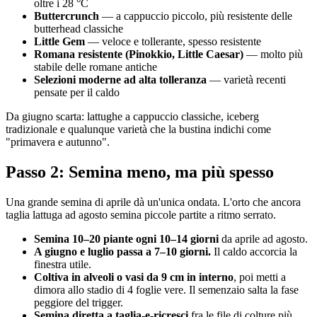
oltre i 28 °C
Buttercrunch
— a cappuccio piccolo, più resistente delle
butterhead classiche
Little Gem
— veloce e tollerante, spesso resistente
Romana resistente (Pinokkio, Little Caesar)
— molto più
stabile delle romane antiche
Selezioni moderne ad alta tolleranza
— varietà recenti
pensate per il caldo
Da giugno scarta: lattughe a cappuccio classiche, iceberg
tradizionale e qualunque varietà che la bustina indichi come
"primavera e autunno".
Passo 2: Semina meno, ma più spesso
Una grande semina di aprile dà un'unica ondata. L'orto che ancora
taglia lattuga ad agosto semina piccole partite a ritmo serrato.
Semina 10–20 piante ogni 10–14 giorni
da aprile ad agosto.
A giugno e luglio passa a 7–10 giorni.
Il caldo accorcia la
finestra utile.
Coltiva in alveoli o vasi da 9 cm in interno
, poi metti a
dimora allo stadio di 4 foglie vere. Il semenzaio salta la fase
peggiore del trigger.
Semina diretta a taglia-e-ricresci
fra le file di colture più