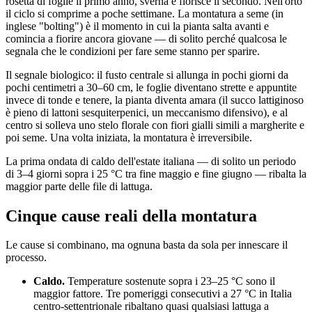
rosetta di foglie il primo anno, sverna e fiorisce il secondo. Nell'orto
il ciclo si comprime a poche settimane. La montatura a seme (in
inglese "bolting") è il momento in cui la pianta salta avanti e
comincia a fiorire ancora giovane — di solito perché qualcosa le
segnala che le condizioni per fare seme stanno per sparire.
Il segnale biologico: il fusto centrale si allunga in pochi giorni da
pochi centimetri a 30–60 cm, le foglie diventano strette e appuntite
invece di tonde e tenere, la pianta diventa amara (il succo lattiginoso
è pieno di lattoni sesquiterpenici, un meccanismo difensivo), e al
centro si solleva uno stelo florale con fiori gialli simili a margherite e
poi seme. Una volta iniziata, la montatura è irreversibile.
La prima ondata di caldo dell'estate italiana — di solito un periodo
di 3–4 giorni sopra i 25 °C tra fine maggio e fine giugno — ribalta la
maggior parte delle file di lattuga.
Cinque cause reali della montatura
Le cause si combinano, ma ognuna basta da sola per innescare il
processo.
Caldo.
Temperature sostenute sopra i 23–25 °C sono il
maggior fattore. Tre pomeriggi consecutivi a 27 °C in Italia
centro-settentrionale ribaltano quasi qualsiasi lattuga a