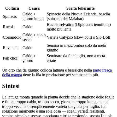
Coltura
Causa
Scelta tollerante
Caldo +
Spinacio della Nuova Zelanda, basella
Spinacio
giorno lungo
(spinacio del Malabar)
Rucola selvatica (Diplotaxis tenuifolia)
Rucola
Caldo
molto più lenta
Caldo + suolo
Coriandolo
Varietà Calypso (slow-bolt) o Slo-Bolt
secco
Semina in mezz'ombra solo da metà
Ravanelli
Caldo
giugno
Caldo +
Seminare da fine luglio, non a metà
Pak choi
giorno
estate
Un orto che da giugno colloca lattuga e brassiche nella
parte fresca
della mappa
tiene la fila in produzione per settimane in più.
Sintesi
La lattuga monta quando la pianta decide che la stagione delle foglie
è finita: troppo caldo, troppo secco, giornata troppo lunga, pianta
troppo vecchia o semplicemente varietà sbagliata per luglio. La
soluzione raramente è una sola cosa — scegli varietà resistenti,
semina piccolo e spesso, pacciama e irriga profondo, sposta l'aiuola