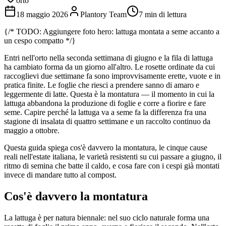
orto
18 maggio 2026
Plantory Team
7 min di lettura
{/* TODO: Aggiungere foto hero: lattuga montata a seme accanto a
un cespo compatto */}
Entri nell'orto nella seconda settimana di giugno e la fila di lattuga
ha cambiato forma da un giorno all'altro. Le rosette ordinate da cui
raccoglievi due settimane fa sono improvvisamente erette, vuote e in
pratica finite. Le foglie che riesci a prendere sanno di amaro e
leggermente di latte. Questa è la montatura — il momento in cui la
lattuga abbandona la produzione di foglie e corre a fiorire e fare
seme. Capire perché la lattuga va a seme fa la differenza fra una
stagione di insalata di quattro settimane e un raccolto continuo da
maggio a ottobre.
Questa guida spiega cos'è davvero la montatura, le cinque cause
reali nell'estate italiana, le varietà resistenti su cui passare a giugno, il
ritmo di semina che batte il caldo, e cosa fare con i cespi già montati
invece di mandare tutto al compost.
Cos'è davvero la montatura
La lattuga è per natura biennale: nel suo ciclo naturale forma una