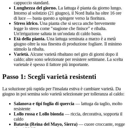
cappuccio standard.
Lunghezza del giorno.
La lattuga è pianta da giorno lungo.
Intorno al solstizio (21 giugno), il Nord Italia ha oltre 16 ore
di luce — basta questo a spingere verso la fioritura.
Stress idrico.
Una pianta che si secca anche brevemente
legge lo stress come "stagione che finisce" e ribalta.
Un'irrigazione saltata in un'ondata di caldo basta.
Età della pianta.
Una lattuga seminata a marzo è a metà
giugno oltre la sua finestra di produzione fogliare. Il minimo
stimolo la ribalta.
Varietà.
Alcune varietà ribaltano nel giro di giorni dopo il
caldo; altre sono selezionate per resistere settimane. La scelta
varietale è spesso il fattore più importante.
Passo 1: Scegli varietà resistenti
La soluzione più rapida per l'insalata estiva è cambiare varietà. Da
giugno in poi semina solo varietà selezionate per tolleranza al caldo:
Salanova e tipi foglia di quercia
— lattuga da taglio, molto
resistente
Lollo rossa e Lollo bionda
— riccia, decorativa, sopporta il
caldo
Batavia (Reina del Mayo, Sierra)
— cuore croccante, regge