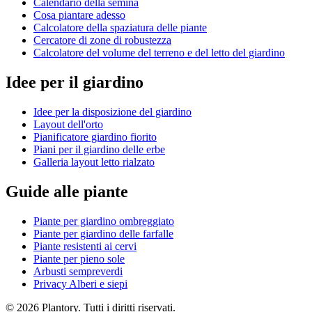
Calendario della semina
Cosa piantare adesso
Calcolatore della spaziatura delle piante
Cercatore di zone di robustezza
Calcolatore del volume del terreno e del letto del giardino
Idee per il giardino
Idee per la disposizione del giardino
Layout dell'orto
Pianificatore giardino fiorito
Piani per il giardino delle erbe
Galleria layout letto rialzato
Guide alle piante
Piante per giardino ombreggiato
Piante per giardino delle farfalle
Piante resistenti ai cervi
Piante per pieno sole
Arbusti sempreverdi
Privacy Alberi e siepi
©
2026
Plantory.
Tutti i diritti riservati.