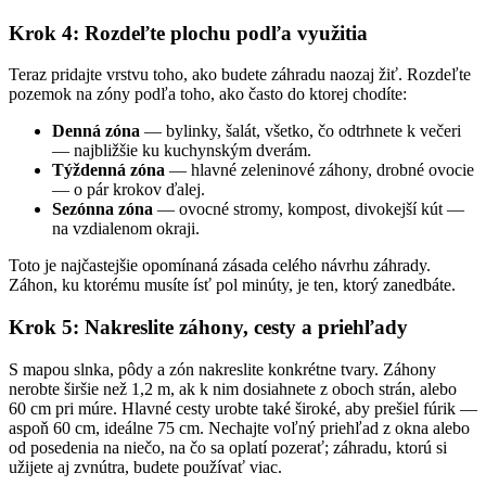
Krok 4: Rozdeľte plochu podľa využitia
Teraz pridajte vrstvu toho, ako budete záhradu naozaj žiť. Rozdeľte
pozemok na zóny podľa toho, ako často do ktorej chodíte:
Denná zóna
— bylinky, šalát, všetko, čo odtrhnete k večeri
— najbližšie ku kuchynským dverám.
Týždenná zóna
— hlavné zeleninové záhony, drobné ovocie
— o pár krokov ďalej.
Sezónna zóna
— ovocné stromy, kompost, divokejší kút —
na vzdialenom okraji.
Toto je najčastejšie opomínaná zásada celého návrhu záhrady.
Záhon, ku ktorému musíte ísť pol minúty, je ten, ktorý zanedbáte.
Krok 5: Nakreslite záhony, cesty a priehľady
S mapou slnka, pôdy a zón nakreslite konkrétne tvary. Záhony
nerobte širšie než 1,2 m, ak k nim dosiahnete z oboch strán, alebo
60 cm pri múre. Hlavné cesty urobte také široké, aby prešiel fúrik —
aspoň 60 cm, ideálne 75 cm. Nechajte voľný priehľad z okna alebo
od posedenia na niečo, na čo sa oplatí pozerať; záhradu, ktorú si
užijete aj zvnútra, budete používať viac.