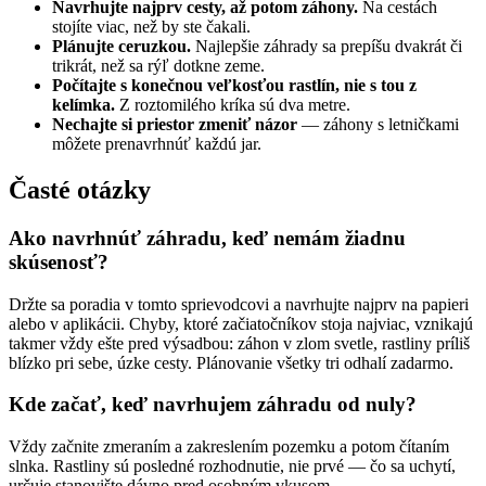
Navrhujte najprv cesty, až potom záhony.
Na cestách
stojíte viac, než by ste čakali.
Plánujte ceruzkou.
Najlepšie záhrady sa prepíšu dvakrát či
trikrát, než sa rýľ dotkne zeme.
Počítajte s konečnou veľkosťou rastlín, nie s tou z
kelímka.
Z roztomilého kríka sú dva metre.
Nechajte si priestor zmeniť názor
— záhony s letničkami
môžete prenavrhnúť každú jar.
Časté otázky
Ako navrhnúť záhradu, keď nemám žiadnu
skúsenosť?
Držte sa poradia v tomto sprievodcovi a navrhujte najprv na papieri
alebo v aplikácii. Chyby, ktoré začiatočníkov stoja najviac, vznikajú
takmer vždy ešte pred výsadbou: záhon v zlom svetle, rastliny príliš
blízko pri sebe, úzke cesty. Plánovanie všetky tri odhalí zadarmo.
Kde začať, keď navrhujem záhradu od nuly?
Vždy začnite zmeraním a zakreslením pozemku a potom čítaním
slnka. Rastliny sú posledné rozhodnutie, nie prvé — čo sa uchytí,
určuje stanovište dávno pred osobným vkusom.