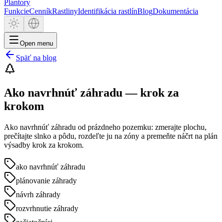
Plantory
Funkcie
Cenník
Rastliny
Identifikácia rastlín
Blog
Dokumentácia
Open menu
Späť na blog
Ako navrhnúť záhradu — krok za
krokom
Ako navrhnúť záhradu od prázdneho pozemku: zmerajte plochu,
prečítajte slnko a pôdu, rozdeľte ju na zóny a premeňte náčrt na plán
výsadby krok za krokom.
ako navrhnúť záhradu
plánovanie záhrady
návrh záhrady
rozvrhnutie záhrady