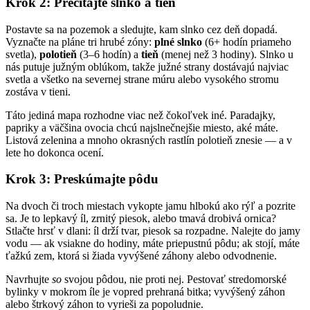
Krok 2: Prečítajte slnko a tieň
Postavte sa na pozemok a sledujte, kam slnko cez deň dopadá.
Vyznačte na pláne tri hrubé zóny:
plné slnko
(6+ hodín priameho
svetla),
polotieň
(3–6 hodín) a
tieň
(menej než 3 hodiny). Slnko u
nás putuje južným oblúkom, takže južné strany dostávajú najviac
svetla a všetko na severnej strane múru alebo vysokého stromu
zostáva v tieni.
Táto jediná mapa rozhodne viac než čokoľvek iné. Paradajky,
papriky a väčšina ovocia chcú najslnečnejšie miesto, aké máte.
Listová zelenina a mnoho okrasných rastlín polotieň znesie — a v
lete ho dokonca ocení.
Krok 3: Preskúmajte pôdu
Na dvoch či troch miestach vykopte jamu hlbokú ako rýľ a pozrite
sa. Je to lepkavý íl, zrnitý piesok, alebo tmavá drobivá ornica?
Stlačte hrsť v dlani: íl drží tvar, piesok sa rozpadne. Nalejte do jamy
vodu — ak vsiakne do hodiny, máte priepustnú pôdu; ak stojí, máte
ťažkú zem, ktorá si žiada vyvýšené záhony alebo odvodnenie.
Navrhujte
so
svojou pôdou, nie proti nej. Pestovať stredomorské
bylinky v mokrom íle je vopred prehraná bitka; vyvýšený záhon
alebo štrkový záhon to vyrieši za popoludnie.