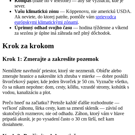
Kompas
(máte ho v telefóne) — aby ste vyznačili, kde je
sever.
Vašu klimatickú zónu
— Köppenovu, nie americkú USDA.
Ak neviete, do ktorej patríte, pomôže vám
sprievodca
európskymi klimatickými zónami
.
Úprimný odhad svojho času
— hodina týždenne a víkend
za sezónu je úplne iná záhrada než plný dôchodok.
Krok za krokom
Krok 1: Zmerajte a zakreslite pozemok
Nemôžete navrhnúť priestor, ktorý ste nezmerali. Obíďte alebo
zmerajte hranice a nakreslite ich zhruba v mierke — dobre poslúži
štvorčekový papier, kde jeden štvorček je 50 cm. Vyznačte všetko,
čo sa nikam nepohne: dom, cesty, kôlňu, vzrastlé stromy, kohútik s
vodou, kanalizáciu a plot.
Prečo hneď na začiatku? Pretože každé ďalšie rozhodnutie —
veľkosť záhonu, šírka cesty, kam sa zmestí skleník — závisí od
skutočných rozmerov, nie od odhadu. Záhon, ktorý vám v hlave
pripadá akurát, je po vysadení často o 30 cm širší, než kam
dosiahnete.