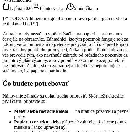
začiatočníci
1. júna 2026
Plantory Team
5 min čítania
{/* TODO: Add hero image of a hand-drawn garden plan next to a
real planted bed */}
Záhrada nikdy nezačína v pôde. Začína na papieri — alebo dnes
častejšie na obrazovke. Záhradníci, ktorým pozemok funguje rok za
rokom, väčšinou nemajú najzelenšie prsty; sú to tí, čo si pred kúpou
prvej rastliny popoludní premysleli, čo kam príde. Tento sprievodca
vás prevedie tým, ako navrhnúť záhradu od prázdneho pozemku až
po hotový plán výsadby, a to v poradí, v akom je naozaj potrebné
rozhodovať. Žiadnu školu záhradnej architektúry nepotrebujete —
stačí meter, list papiera a pár hodín.
Čo budete potrebovať
Plánovanie záhrady sa oplatí trochu pripraviť. Skôr než nakreslíte
prvú čiaru, pripravte si:
Meter alebo meracie koleso
— na hranice pozemku a pevné
prvky.
Papier a ceruzku
, alebo plánovač záhrady, ak chcete plán v
mierke a ľahko upraviteľný.