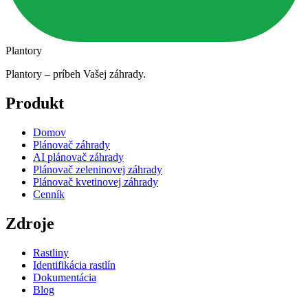
Plantory
Plantory – príbeh Vašej záhrady.
Produkt
Domov
Plánovač záhrady
AI plánovač záhrady
Plánovač zeleninovej záhrady
Plánovač kvetinovej záhrady
Cenník
Zdroje
Rastliny
Identifikácia rastlín
Dokumentácia
Blog