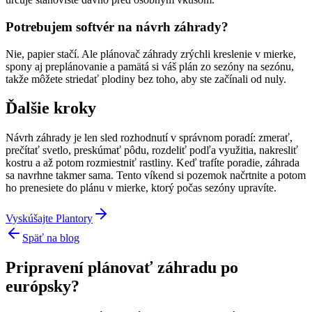
Potrebujem softvér na návrh záhrady?
Nie, papier stačí. Ale plánovač záhrady zrýchli kreslenie v mierke,
spony aj preplánovanie a pamätá si váš plán zo sezóny na sezónu,
takže môžete striedať plodiny bez toho, aby ste začínali od nuly.
Ďalšie kroky
Návrh záhrady je len sled rozhodnutí v správnom poradí: zmerať,
prečítať svetlo, preskúmať pôdu, rozdeliť podľa využitia, nakresliť
kostru a až potom rozmiestniť rastliny. Keď trafíte poradie, záhrada
sa navrhne takmer sama. Tento víkend si pozemok načrtnite a potom
ho prenesiete do plánu v mierke, ktorý počas sezóny upravíte.
Vyskúšajte Plantory
Späť na blog
Pripravení plánovať záhradu po
európsky?