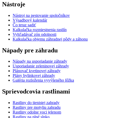
Nástroje
Nástroj na pestovanie spoločníkov
Výsadbový kalendár
Čo teraz sadiť
Kalkulačka rozmiestnenia rastlín
Vyhľadávač zón odolnosti
Kalkulačka objemu záhradnej pôdy a záhonu
Nápady pre záhradu
Nápady na usporiadanie záhrady
Usporiadanie zeleninovej záhrady
Plánovač kvetinovej záhrady
Plány bylinkovej záhrady
Galéria rozloženia vyvýšeného lôžka
Sprievodcovia rastlinami
Rastliny do tienistej zahrady
Rastliny pre motyliu zahradu
Rastliny odolne voci jelenom
Rastliny na plné slnko