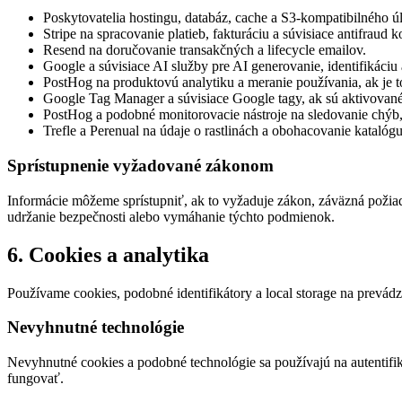
Poskytovatelia hostingu, databáz, cache a S3-kompatibilného ú
Stripe na spracovanie platieb, fakturáciu a súvisiace antifraud k
Resend na doručovanie transakčných a lifecycle emailov.
Google a súvisiace AI služby pre AI generovanie, identifikáciu
PostHog na produktovú analytiku a meranie používania, ak je t
Google Tag Manager a súvisiace Google tagy, ak sú aktivované
PostHog a podobné monitorovacie nástroje na sledovanie chýb,
Trefle a Perenual na údaje o rastlinách a obohacovanie katalógu
Sprístupnenie vyžadované zákonom
Informácie môžeme sprístupniť, ak to vyžaduje zákon, záväzná požiad
udržanie bezpečnosti alebo vymáhanie týchto podmienok.
6. Cookies a analytika
Používame cookies, podobné identifikátory a local storage na prevádzku
Nevyhnutné technológie
Nevyhnutné cookies a podobné technológie sa používajú na autentifik
fungovať.