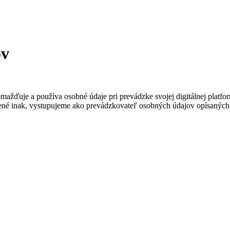
ov
žďuje a používa osobné údaje pri prevádzke svojej digitálnej platform
edené inak, vystupujeme ako prevádzkovateľ osobných údajov opísaných 