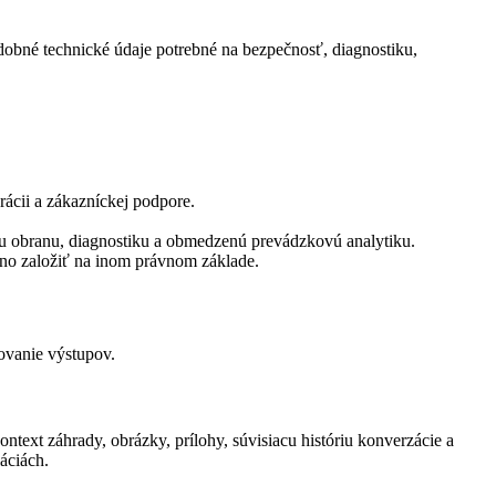
odobné technické údaje potrebné na bezpečnosť, diagnostiku,
rácii a zákazníckej podpore.
nu obranu, diagnostiku a obmedzenú prevádzkovú analytiku.
žno založiť na inom právnom základe.
rovanie výstupov.
ntext záhrady, obrázky, prílohy, súvisiacu históriu konverzácie a
áciách.