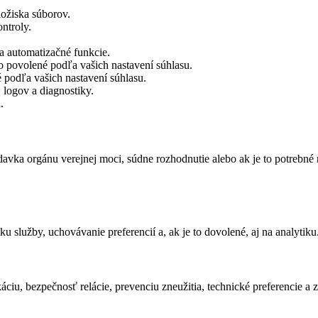
ložiska súborov.
ontroly.
 a automatizačné funkcie.
o povolené podľa vašich nastavení súhlasu.
 podľa vašich nastavení súhlasu.
 logov a diagnostiky.
.
avka orgánu verejnej moci, súdne rozhodnutie alebo ak je to potrebné
 služby, uchovávanie preferencií a, ak je to dovolené, aj na analytiku. R
áciu, bezpečnosť relácie, prevenciu zneužitia, technické preferencie 