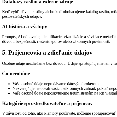
Databázy rastlín a externé zdroje
Keď vyhľadávate rastliny alebo keď obohacujeme katalóg rastlín, môž
pestovateľských údajov.
AI história a výstupy
Prompty, AI odpovede, identifikácie, vizualizácie a súvisiace metadá
dôvodu bezpečnosti, riešenia sporov alebo zákonných povinností.
5. Príjemcovia a zdieľanie údajov
Osobné údaje nezdieľame bez dôvodu. Údaje sprístupňujeme len v ro
Čo nerobíme
Vaše osobné údaje nepredávame dátovým brokerom.
Nezverejňujeme obsah vašich súkromných záhrad, pokiaľ nepouž
Vaše osobné údaje neposkytujeme tretím stranám na ich vlastn
Kategórie sprostredkovateľov a príjemcov
V závislosti od toho, ako Plantory používate, môžeme spolupracovať 