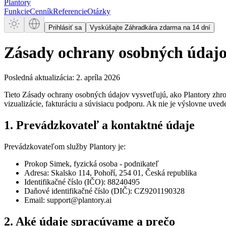
Plantory
Funkcie
Cenník
Referencie
Otázky
Prihlásiť sa
Vyskúšajte Záhradkára zdarma na 14 dní
Zásady ochrany osobných údaj
Posledná aktualizácia: 2. apríla 2026
Tieto Zásady ochrany osobných údajov vysvetľujú, ako Plantory zhroma
vizualizácie, fakturáciu a súvisiacu podporu. Ak nie je výslovne uv
1. Prevádzkovateľ a kontaktné údaje
Prevádzkovateľom služby Plantory je:
Prokop Simek, fyzická osoba - podnikateľ
Adresa: Skalsko 114, Pohoří, 254 01, Česká republika
Identifikačné číslo (IČO): 88240495
Daňové identifikačné číslo (DIČ): CZ9201190328
Email: support@plantory.ai
2. Aké údaje spracúvame a prečo