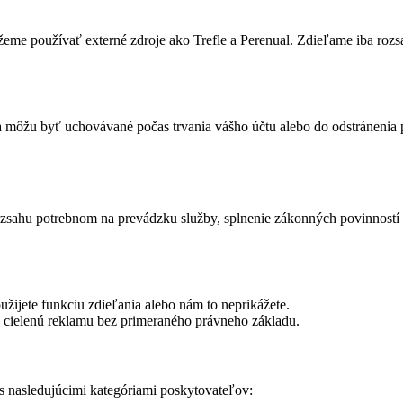
eme používať externé zdroje ako Trefle a Perenual. Zdieľame iba rozs
ta môžu byť uchovávané počas trvania vášho účtu alebo do odstránenia 
zsahu potrebnom na prevádzku služby, splnenie zákonných povinností 
ijete funkciu zdieľania alebo nám to neprikážete.
ú cielenú reklamu bez primeraného právneho základu.
s nasledujúcimi kategóriami poskytovateľov: