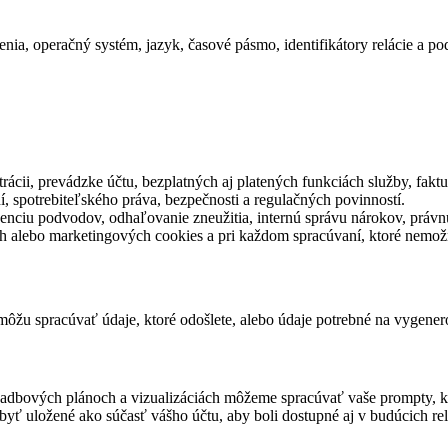
nia, operačný systém, jazyk, časové pásmo, identifikátory relácie a p
rácii, prevádzke účtu, bezplatných aj platených funkciách služby, faktu
í, spotrebiteľského práva, bezpečnosti a regulačných povinností.
venciu podvodov, odhaľovanie zneužitia, internú správu nárokov, práv
ch alebo marketingových cookies a pri každom spracúvaní, ktoré nemo
e môžu spracúvať údaje, ktoré odošlete, alebo údaje potrebné na vygene
výsadbových plánoch a vizualizáciách môžeme spracúvať vaše prompty, ko
yť uložené ako súčasť vášho účtu, aby boli dostupné aj v budúcich rel