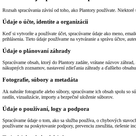
Rozsah spracúvania závisí od toho, ako Plantory používate. Niektoré
Údaje o účte, identite a organizácii
Keď si vytvoríte a používate účet, spracúvame údaje ako meno, emailov
prihlásenia. Tieto údaje používame na vytváranie a správu účtov, aute
Údaje o plánovaní záhrady
Spracúvame obsah, ktorý do Plantory zadáte, vrátane názvov záhrad,
nákupných zoznamov, nastavení zdieľania záhrady a ďalšieho obsahu
Fotografie, súbory a metadáta
Ak nahráte fotografie alebo súbory, spracúvame ich obsah spolu so s
rastlín, vizualizácie, importy a bezpečné uloženie súborov.
Údaje o používaní, logy a podpora
Spracúvame údaje o tom, ako sa služba používa, o chybových stavoch,
používame na poskytovanie podpory, prevenciu zneužitia, riešenie inc