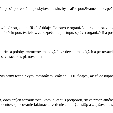
 údaje sú potrebné na poskytovanie služby, ďalšie používame na bezpeč
ú adresu, autentifikačné údaje, členstvo v organizácii, rolu, nastaveni
ntifikáciu používateľov, zabezpečenie prístupu, správu organizácií a po
 adries a polohy, rozmerov, mapových vrstiev, klimatických a pestovat
 súvisiaceho s plánovaním.
úvisiacimi technickými metadátami vrátane EXIF údajov, ak sú dostupn
 odoslaných formulároch, komunikácii s podporou, stave predplatného, 
identov, spracovanie fakturácie, vedenie auditných stôp a zlepšovanie s