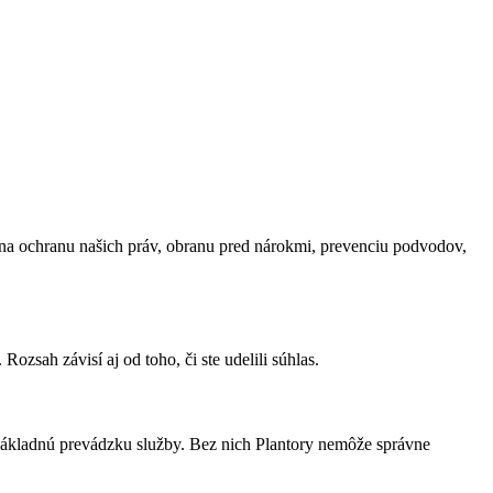
 na ochranu našich práv, obranu pred nárokmi, prevenciu podvodov,
ozsah závisí aj od toho, či ste udelili súhlas.
a základnú prevádzku služby. Bez nich Plantory nemôže správne