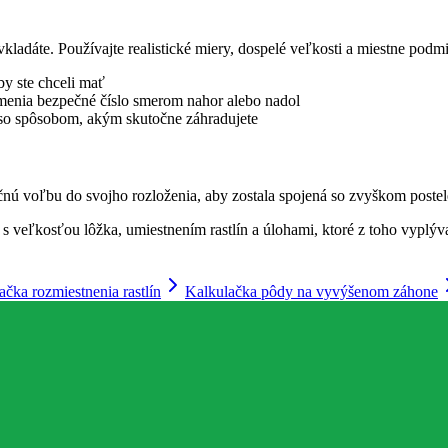
vkladáte. Používajte realistické miery, dospelé veľkosti a miestne podm
by ste chceli mať
ma menia bezpečné číslo smerom nahor alebo nadol
 so spôsobom, akým skutočne záhradujete
čnú voľbu do svojho rozloženia, aby zostala spojená so zvyškom postel
 veľkosťou lôžka, umiestnením rastlín a úlohami, ktoré z toho vyplýv
ačka rozmiestnenia rastlín
Kalkulačka pôdy na vyvýšenom záhone