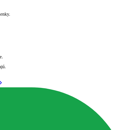
ienky.
e.
ajú.