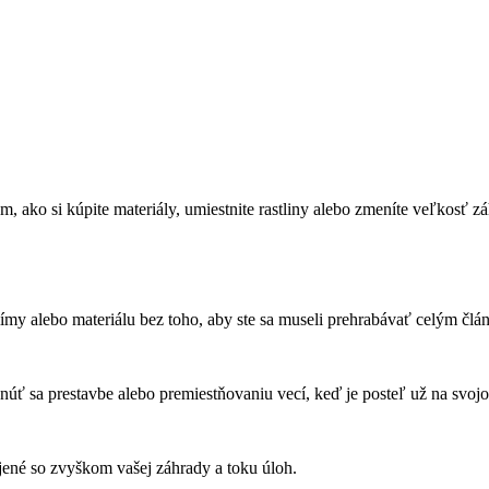
ako si kúpite materiály, umiestnite rastliny alebo zmeníte veľkosť záh
límy alebo materiálu bez toho, aby ste sa museli prehrabávať celým čl
úť sa prestavbe alebo premiestňovaniu vecí, keď je posteľ už na svoj
jené so zvyškom vašej záhrady a toku úloh.