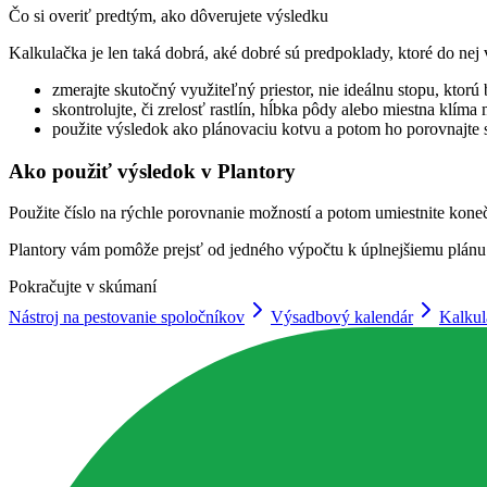
Čo si overiť predtým, ako dôverujete výsledku
Kalkulačka je len taká dobrá, aké dobré sú predpoklady, ktoré do nej 
zmerajte skutočný využiteľný priestor, nie ideálnu stopu, ktorú 
skontrolujte, či zrelosť rastlín, hĺbka pôdy alebo miestna klí
použite výsledok ako plánovaciu kotvu a potom ho porovnajte
Ako použiť výsledok v Plantory
Použite číslo na rýchle porovnanie možností a potom umiestnite kone
Plantory vám pomôže prejsť od jedného výpočtu k úplnejšiemu plánu s
Pokračujte v skúmaní
Nástroj na pestovanie spoločníkov
Výsadbový kalendár
Kalkul