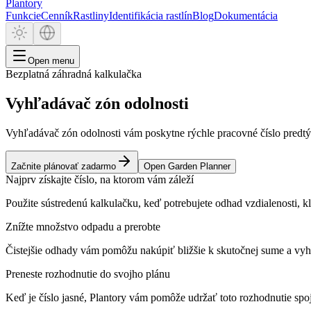
Plantory
Funkcie
Cenník
Rastliny
Identifikácia rastlín
Blog
Dokumentácia
Open menu
Bezplatná záhradná kalkulačka
Vyhľadávač zón odolnosti
Vyhľadávač zón odolnosti vám poskytne rýchle pracovné číslo predtým, 
Začnite plánovať zadarmo
Open Garden Planner
Najprv získajte číslo, na ktorom vám záleží
Použite sústredenú kalkulačku, keď potrebujete odhad vzdialenosti, k
Znížte množstvo odpadu a prerobte
Čistejšie odhady vám pomôžu nakúpiť bližšie k skutočnej sume a vyhn
Preneste rozhodnutie do svojho plánu
Keď je číslo jasné, Plantory vám pomôže udržať toto rozhodnutie spo