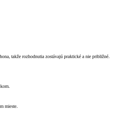
ona, takže rozhodnutia zostávajú praktické a nie približné.
ánkom.
om mieste.