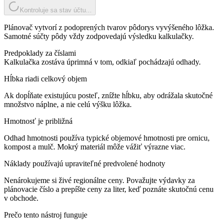
Kontroluje sa stav účtu...
Plánovač vytvorí z podoprených tvarov pôdorys vyvýšeného lôžka.
Samotné súčty pôdy vždy zodpovedajú výsledku kalkulačky.
Predpoklady za číslami
Kalkulačka zostáva úprimná v tom, odkiaľ pochádzajú odhady.
Hĺbka riadi celkový objem
Ak dopĺňate existujúcu posteľ, znížte hĺbku, aby odrážala skutočné
množstvo náplne, a nie celú výšku lôžka.
Hmotnosť je približná
Odhad hmotnosti používa typické objemové hmotnosti pre ornicu,
kompost a mulč. Mokrý materiál môže vážiť výrazne viac.
Náklady používajú upraviteľné predvolené hodnoty
Nenárokujeme si živé regionálne ceny. Považujte výdavky za
plánovacie číslo a prepíšte ceny za liter, keď poznáte skutočnú cenu
v obchode.
Prečo tento nástroj funguje