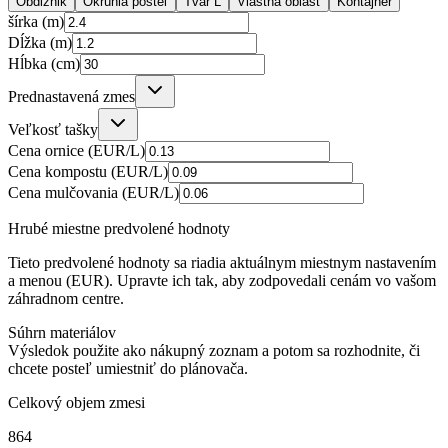
Obdĺžnik
Okrúhla posteľ
Tvar L
Vlastná oblasť
Kontajner
šírka (m)
Dĺžka (m)
Hĺbka (cm)
Prednastavená zmes
Veľkosť tašky
Cena ornice (EUR/L)
Cena kompostu (EUR/L)
Cena mulčovania (EUR/L)
Hrubé miestne predvolené hodnoty
Tieto predvolené hodnoty sa riadia aktuálnym miestnym nastavením
a menou (EUR). Upravte ich tak, aby zodpovedali cenám vo vašom
záhradnom centre.
Súhrn materiálov
Výsledok použite ako nákupný zoznam a potom sa rozhodnite, či
chcete posteľ umiestniť do plánovača.
Celkový objem zmesi
864