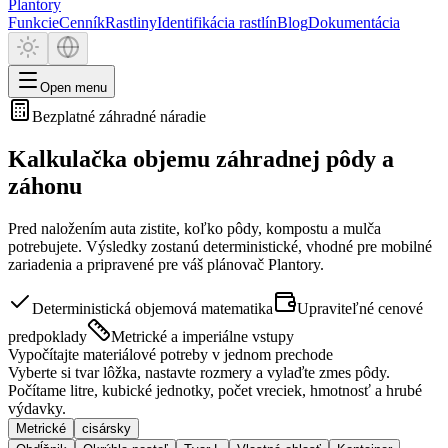
Plantory
Funkcie
Cenník
Rastliny
Identifikácia rastlín
Blog
Dokumentácia
Open menu
Bezplatné záhradné náradie
Kalkulačka objemu záhradnej pôdy a
záhonu
Pred naložením auta zistite, koľko pôdy, kompostu a mulča
potrebujete. Výsledky zostanú deterministické, vhodné pre mobilné
zariadenia a pripravené pre váš plánovač Plantory.
Deterministická objemová matematika
Upraviteľné cenové
predpoklady
Metrické a imperiálne vstupy
Vypočítajte materiálové potreby v jednom prechode
Vyberte si tvar lôžka, nastavte rozmery a vylaďte zmes pôdy.
Počítame litre, kubické jednotky, počet vreciek, hmotnosť a hrubé
výdavky.
Metrické
cisársky