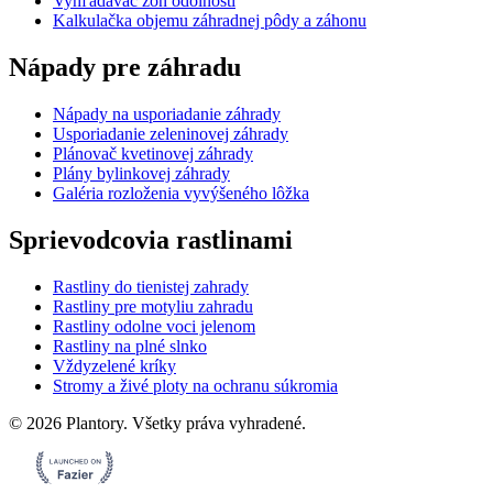
Vyhľadávač zón odolnosti
Kalkulačka objemu záhradnej pôdy a záhonu
Nápady pre záhradu
Nápady na usporiadanie záhrady
Usporiadanie zeleninovej záhrady
Plánovač kvetinovej záhrady
Plány bylinkovej záhrady
Galéria rozloženia vyvýšeného lôžka
Sprievodcovia rastlinami
Rastliny do tienistej zahrady
Rastliny pre motyliu zahradu
Rastliny odolne voci jelenom
Rastliny na plné slnko
Vždyzelené kríky
Stromy a živé ploty na ochranu súkromia
©
2026
Plantory.
Všetky práva vyhradené.