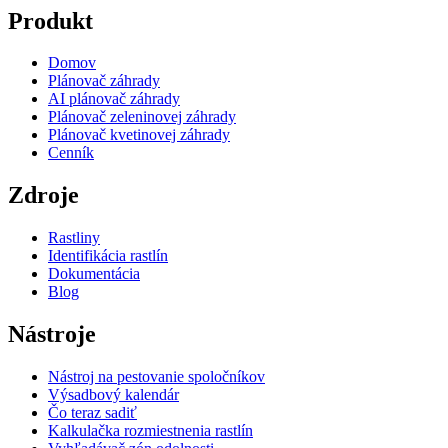
Produkt
Domov
Plánovač záhrady
AI plánovač záhrady
Plánovač zeleninovej záhrady
Plánovač kvetinovej záhrady
Cenník
Zdroje
Rastliny
Identifikácia rastlín
Dokumentácia
Blog
Nástroje
Nástroj na pestovanie spoločníkov
Výsadbový kalendár
Čo teraz sadiť
Kalkulačka rozmiestnenia rastlín