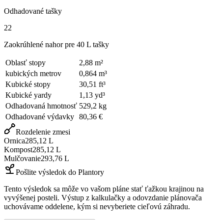
Odhadované tašky
22
Zaokrúhlené nahor pre 40 L tašky
Oblasť stopy
2,88
m²
kubických metrov
0,864
m³
Kubické stopy
30,51
ft³
Kubické yardy
1,13
yd³
Odhadovaná hmotnosť
529,2
kg
Odhadované výdavky
80,36 €
Rozdelenie zmesi
Ornica
285,12
L
Kompost
285,12
L
Mulčovanie
293,76
L
Pošlite výsledok do Plantory
Tento výsledok sa môže vo vašom pláne stať ťažkou krajinou na
vyvýšenej posteli. Výstup z kalkulačky a odovzdanie plánovača
uchovávame oddelene, kým si nevyberiete cieľovú záhradu.