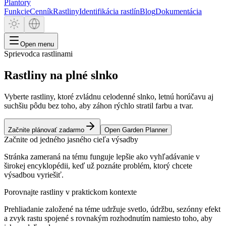
Plantory
Funkcie
Cenník
Rastliny
Identifikácia rastlín
Blog
Dokumentácia
Open menu
Sprievodca rastlinami
Rastliny na plné slnko
Vyberte rastliny, ktoré zvládnu celodenné slnko, letnú horúčavu aj
suchšiu pôdu bez toho, aby záhon rýchlo stratil farbu a tvar.
Začnite plánovať zadarmo
Open Garden Planner
Začnite od jedného jasného cieľa výsadby
Stránka zameraná na tému funguje lepšie ako vyhľadávanie v
širokej encyklopédii, keď už poznáte problém, ktorý chcete
výsadbou vyriešiť.
Porovnajte rastliny v praktickom kontexte
Prehliadanie založené na téme udržuje svetlo, údržbu, sezónny efekt
a zvyk rastu spojené s rovnakým rozhodnutím namiesto toho, aby