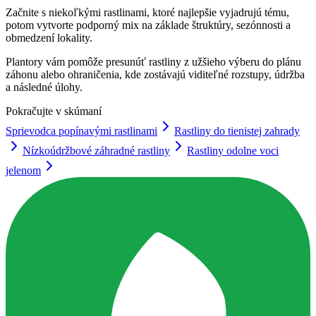
Začnite s niekoľkými rastlinami, ktoré najlepšie vyjadrujú tému,
potom vytvorte podporný mix na základe štruktúry, sezónnosti a
obmedzení lokality.
Plantory vám pomôže presunúť rastliny z užšieho výberu do plánu
záhonu alebo ohraničenia, kde zostávajú viditeľné rozstupy, údržba
a následné úlohy.
Pokračujte v skúmaní
Sprievodca popínavými rastlinami
Rastliny do tienistej zahrady
Nízkoúdržbové záhradné rastliny
Rastliny odolne voci
jelenom