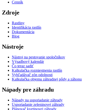
Cenník
Zdroje
Rastliny
Identifikácia rastlín
Dokumentácia
Blog
Nástroje
Nástroj na pestovanie spoločníkov
Výsadbový kalendár
Čo teraz sadiť
Kalkulačka rozmiestnenia rastlín
Vyhľadávač zón odolnosti
Kalkulačka objemu záhradnej pôdy a záhonu
Nápady pre záhradu
Nápady na usporiadanie záhrady
Usporiadanie zeleninovej záhrady
Plánovač kvetinovej záhrady