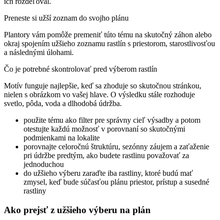
ich rozdeľoval.
Preneste si užší zoznam do svojho plánu
Plantory vám pomôže premeniť túto tému na skutočný záhon alebo
okraj spojením užšieho zoznamu rastlín s priestorom, starostlivosťou
a následnými úlohami.
Čo je potrebné skontrolovať pred výberom rastlín
Motív funguje najlepšie, keď sa zhoduje so skutočnou stránkou,
nielen s obrázkom vo vašej hlave. O výsledku stále rozhoduje
svetlo, pôda, voda a dlhodobá údržba.
použite tému ako filter pre správny cieľ výsadby a potom
otestujte každú možnosť v porovnaní so skutočnými
podmienkami na lokalite
porovnajte celoročnú štruktúru, sezónny záujem a zaťaženie
pri údržbe predtým, ako budete rastlinu považovať za
jednoduchou
do užšieho výberu zaraďte iba rastliny, ktoré budú mať
zmysel, keď bude súčasťou plánu priestor, prístup a susedné
rastliny
Ako prejsť z užšieho výberu na plán