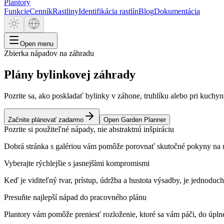
Plantory
Funkcie
Cenník
Rastliny
Identifikácia rastlín
Blog
Dokumentácia
Open menu
Zbierka nápadov na záhradu
Plány bylinkovej záhrady
Pozrite sa, ako poskladať bylinky v záhone, truhlíku alebo pri kuchynsk
Začnite plánovať zadarmo
Open Garden Planner
Pozrite si použiteľné nápady, nie abstraktnú inšpiráciu
Dobrá stránka s galériou vám pomôže porovnať skutočné pokyny na us
Vyberajte rýchlejšie s jasnejšími kompromismi
Keď je viditeľný tvar, prístup, údržba a hustota výsadby, je jednoduc
Presuňte najlepší nápad do pracovného plánu
Plantory vám pomôže preniesť rozloženie, ktoré sa vám páči, do úplné