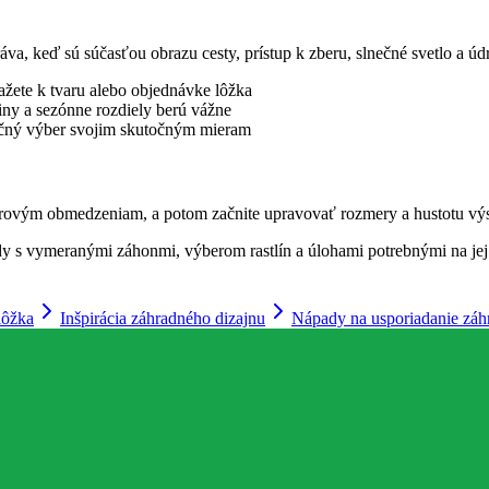
va, keď sú súčasťou obrazu cesty, prístup k zberu, slnečné svetlo a úd
iažete k tvaru alebo objednávke lôžka
liny a sezónne rozdiely berú vážne
nečný výber svojim skutočným mieram
torovým obmedzeniam, a potom začnite upravovať rozmery a hustotu vý
dy s vymeranými záhonmi, výberom rastlín a úlohami potrebnými na je
lôžka
Inšpirácia záhradného dizajnu
Nápady na usporiadanie záh