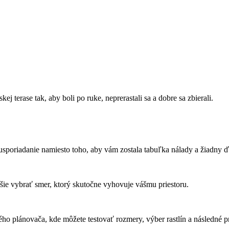
ej terase tak, aby boli po ruke, neprerastali sa a dobre sa zbierali.
poriadanie namiesto toho, aby vám zostala tabuľka nálady a žiadny ďa
hšie vybrať smer, ktorý skutočne vyhovuje vášmu priestoru.
ho plánovača, kde môžete testovať rozmery, výber rastlín a následné p