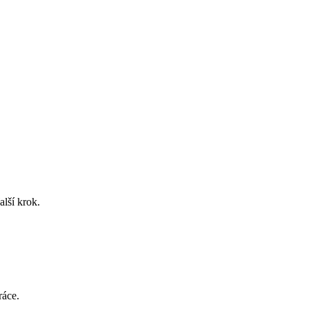
lší krok.
ráce.