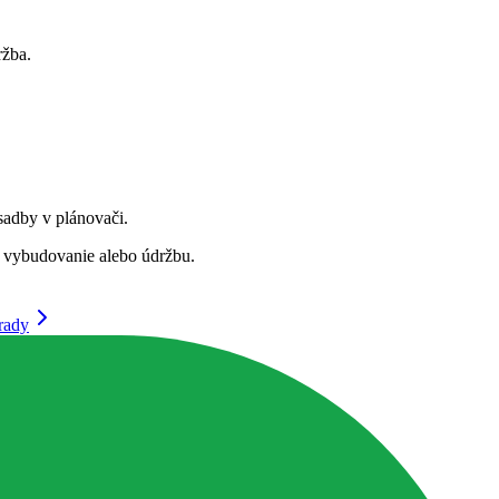
ržba.
sadby v plánovači.
j vybudovanie alebo údržbu.
rady