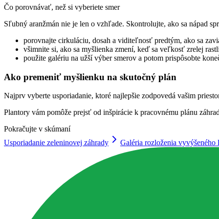
Čo porovnávať, než si vyberiete smer
Sľubný aranžmán nie je len o vzhľade. Skontrolujte, ako sa nápad sprá
porovnajte cirkuláciu, dosah a viditeľnosť predtým, ako sa zav
všimnite si, ako sa myšlienka zmení, keď sa veľkosť zrelej rast
použite galériu na užší výber smerov a potom prispôsobte ko
Ako premeniť myšlienku na skutočný plán
Najprv vyberte usporiadanie, ktoré najlepšie zodpovedá vašim pries
Plantory vám pomôže prejsť od inšpirácie k pracovnému plánu záhra
Pokračujte v skúmaní
Usporiadanie zeleninovej záhrady
Galéria rozloženia vyvýšeného 