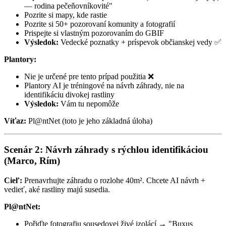
— rodina pečeňovníkovité"
Pozrite si mapy, kde rastie
Pozrite si 50+ pozorovaní komunity a fotografií
Prispejte si vlastným pozorovaním do GBIF
Výsledok:
Vedecké poznatky + príspevok občianskej vedy ✅
Plantory:
Nie je určené pre tento prípad použitia ❌
Plantory AI je tréningové na návrh záhrady, nie na
identifikáciu divokej rastliny
Výsledok:
Vám tu nepomôže
Víťaz:
Pl@ntNet (toto je jeho základná úloha)
Scenár 2: Návrh záhrady s rýchlou identifikáciou
(Marco, Rím)
Cieľ:
Prenavrhujte záhradu o rozlohe 40m². Chcete AI návrh +
vedieť, aké rastliny majú susedia.
Pl@ntNet:
Pořiďte fotografiu sousedovej živé izolácí → "Buxus