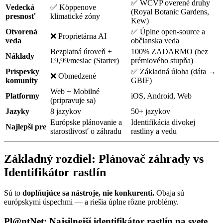
✅ WCVP overené druhy
Vedecká
✅ Köppenove
(Royal Botanic Gardens,
presnosť
klimatické zóny
Kew)
Otvorená
✅ Úplne open-source a
❌ Proprietárna AI
veda
občianska veda
Bezplatná úroveň +
100% ZADARMO (bez
Náklady
€9,99/mesiac (Starter)
prémiového stupňa)
Príspevky
✅ Základná úloha (dáta →
❌ Obmedzené
komunity
GBIF)
Web + Mobilné
Platformy
iOS, Android, Web
(pripravuje sa)
Jazyky
8 jazykov
50+ jazykov
Európske plánovanie a
Identifikácia divokej
Najlepší pre
starostlivosť o záhradu
rastliny a vedu
Základný rozdiel: Plánovač záhrady vs
Identifikátor rastlín
Sú to
doplňujúce sa nástroje, nie konkurenti.
Obaja sú
európskymi úspechmi — a riešia úplne rôzne problémy.
Pl@ntNet: Najsilnejší identifikátor rastlín na svete