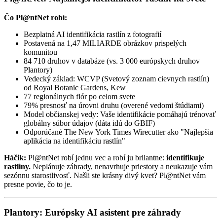
Čo Pl@ntNet robí:
Bezplatná AI identifikácia rastlín z fotografií
Postavená na 1,47 MILIARDE obrázkov prispelých
komunitou
84 710 druhov v databáze (vs. 3 000 európskych druhov
Plantory)
Vedecký základ: WCVP (Svetový zoznam cievnych rastlín)
od Royal Botanic Gardens, Kew
77 regionálnych flór po celom svete
79% presnosť na úrovni druhu (overené vedomi štúdiami)
Model občianskej vedy: Vaše identifikácie pomáhajú trénovať
globálny súbor údajov (dáta idú do GBIF)
Odporúčané The New York Times Wirecutter ako "Najlepšia
aplikácia na identifikáciu rastlín"
Háčik:
Pl@ntNet robí jednu vec a robí ju brilantne:
identifikuje
rastliny.
Neplánuje záhrady, nenavrhuje priestory a neukazuje vám
sezónnu starostlivosť. Našli ste krásny divý kvet? Pl@ntNet vám
presne povie, čo to je.
Plantory: Európsky AI asistent pre záhrady