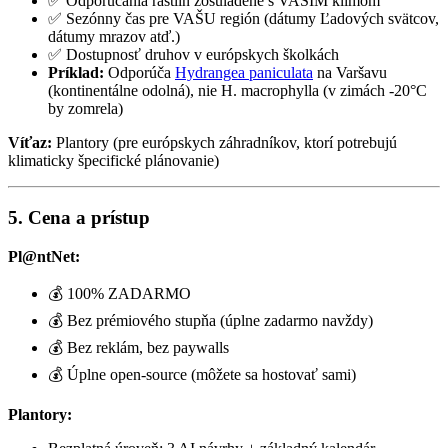
✅ Odporúčania rastlín zosúladené s VAŠÍM klimom
✅ Sezónny čas pre VAŠU región (dátumy Ľadových svätcov,
dátumy mrazov atď.)
✅ Dostupnosť druhov v európskych školkách
Príklad:
Odporúča
Hydrangea paniculata
na Varšavu
(kontinentálne odolná), nie H. macrophylla (v zimách -20°C
by zomrela)
Víťaz:
Plantory (pre európskych záhradníkov, ktorí potrebujú
klimaticky špecifické plánovanie)
5. Cena a prístup
Pl@ntNet:
💰 100% ZADARMO
💰 Bez prémiového stupňa (úplne zadarmo navždy)
💰 Bez reklám, bez paywalls
💰 Úplne open-source (môžete sa hostovať sami)
Plantory: