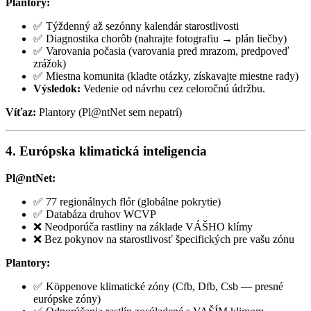
Plantory:
✅ Týždenný až sezónny kalendár starostlivosti
✅ Diagnostika chorôb (nahrajte fotografiu → plán liečby)
✅ Varovania počasia (varovania pred mrazom, predpoveď
zrážok)
✅ Miestna komunita (kladte otázky, získavajte miestne rady)
Výsledok:
Vedenie od návrhu cez celoročnú údržbu.
Víťaz:
Plantory (Pl@ntNet sem nepatrí)
4. Európska klimatická inteligencia
Pl@ntNet:
✅ 77 regionálnych flór (globálne pokrytie)
✅ Databáza druhov WCVP
❌ Neodporúča rastliny na základe VÁŠHO klímy
❌ Bez pokynov na starostlivosť špecifických pre vašu zónu
Plantory:
✅ Köppenove klimatické zóny (Cfb, Dfb, Csb — presné
európske zóny)