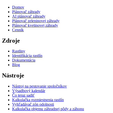
Domov
Plánovač záhrady
AI plánovač záhrady
Plánovač zeleninovej záhrady
Plánovač kvetinovej záhrady
Cenník
Zdroje
Rastliny
Identifikácia rastlín
Dokumentácia
Blog
Nástroje
Nástroj na pestovanie spoločníkov
Výsadbový kalendár
Čo teraz sadiť
Kalkulačka rozmiestnenia rastlín
Vyhľadávač zón odolnosti
Kalkulačka objemu záhradnej pôdy a záhonu