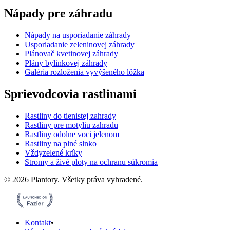
Nápady pre záhradu
Nápady na usporiadanie záhrady
Usporiadanie zeleninovej záhrady
Plánovač kvetinovej záhrady
Plány bylinkovej záhrady
Galéria rozloženia vyvýšeného lôžka
Sprievodcovia rastlinami
Rastliny do tienistej zahrady
Rastliny pre motyliu zahradu
Rastliny odolne voci jelenom
Rastliny na plné slnko
Vždyzelené kríky
Stromy a živé ploty na ochranu súkromia
©
2026
Plantory.
Všetky práva vyhradené.
Kontakt
•