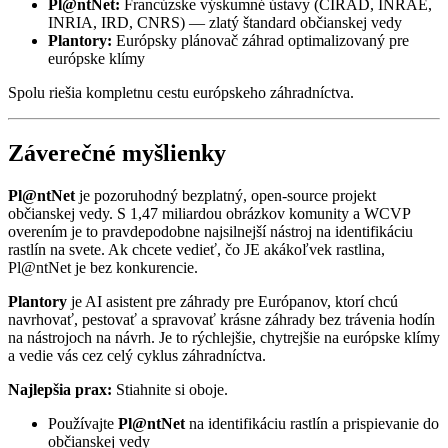
Pl@ntNet:
Francúzske výskumné ústavy (CIRAD, INRAE,
INRIA, IRD, CNRS) — zlatý štandard občianskej vedy
Plantory:
Európsky plánovač záhrad optimalizovaný pre
európske klímy
Spolu riešia kompletnu cestu európskeho záhradníctva.
Záverečné myšlienky
Pl@ntNet
je pozoruhodný bezplatný, open-source projekt
občianskej vedy. S 1,47 miliardou obrázkov komunity a WCVP
overením je to pravdepodobne najsilnejší nástroj na identifikáciu
rastlín na svete. Ak chcete vedieť, čo JE akákoľvek rastlina,
Pl@ntNet je bez konkurencie.
Plantory
je AI asistent pre záhrady pre Európanov, ktorí chcú
navrhovať, pestovať a spravovať krásne záhrady bez trávenia hodín
na nástrojoch na návrh. Je to rýchlejšie, chytrejšie na európske klímy
a vedie vás cez celý cyklus záhradníctva.
Najlepšia prax:
Stiahnite si oboje.
Používajte
Pl@ntNet
na identifikáciu rastlín a prispievanie do
občianskej vedy