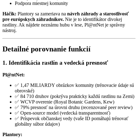
Podpora miestnej komunity
Háčik:
Plantory sa zameriava na
návrh záhrady a starostlivosť
pre európskych záhradníkov.
Nie je to identifikátor divokej
rastliny. Ak nájdete neznámu hubu v lese, Pl@ntNet je správny
nástroj.
Detailné porovnanie funkcií
1. Identifikácia rastlín a vedecká presnosť
Pl@ntNet:
✅ 1,47 MILIARDY obrázkov komunity (trénovacie údaje sú
obrovské)
✅ 84 710 druhov (pokrýva prakticky každú rastlinu na Zemi)
✅ WCVP overenie (Royal Botanic Gardens, Kew)
✅ 79% presnosť na úrovni druhu (recenzované peer review)
✅ Open-source model (vedecká transparentnosť)
✅ Príspevok občianskej vedy (vaše ID pomáhajú trénovať
globálny súbor údajov)
Plantory: