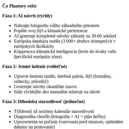
Čo Plantory robí:
Fáza 1: AI návrh (rýchly)
Nahrajte fotografiu vášho záhradného priestoru
Popíšte svoj štýl a klimatické preferencie
AI generuje kompletné návrhy záhrady za 30-60 sekúnd
Európska databáza rastlín (3 000+ druhov dostupných v
európskych školkách)
Köppenova klimatická inteligencia (berie do úvahy vašu
špecifickú európsku zónu)
Fáza 2: Jemné ladenie (voliteľné)
Upravte hustotu rastlín, farebnú paletu, štýl (formálny,
vidiecky, prírodný)
Generujte návrhy okamžitie znovu
Stále rýchlejšie ako manuálne nástroje na návrh
Fáza 3: Dlhodobá starostlivosť (jedinečné)
Týždenný až sezónny kalendár starostlivosti
Diagnostika chorôb (fotografia + AI = plán liečby)
Upozornenia na počasie (varovania pred mrazom, optimálne
dátumy na pestovanie)