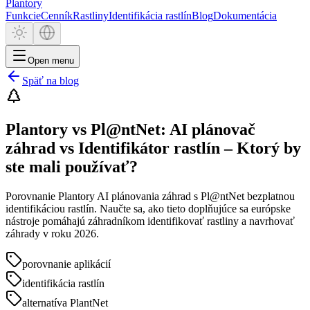
Plantory
Funkcie
Cenník
Rastliny
Identifikácia rastlín
Blog
Dokumentácia
Open menu
Späť na blog
Plantory vs Pl@ntNet: AI plánovač
záhrad vs Identifikátor rastlín – Ktorý by
ste mali používať?
Porovnanie Plantory AI plánovania záhrad s Pl@ntNet bezplatnou
identifikáciou rastlín. Naučte sa, ako tieto doplňujúce sa európske
nástroje pomáhajú záhradníkom identifikovať rastliny a navrhovať
záhrady v roku 2026.
porovnanie aplikácií
identifikácia rastlín
alternatíva PlantNet