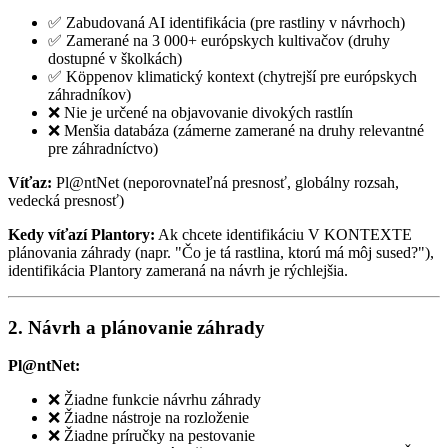
✅ Zabudovaná AI identifikácia (pre rastliny v návrhoch)
✅ Zamerané na 3 000+ európskych kultivačov (druhy
dostupné v školkách)
✅ Köppenov klimatický kontext (chytrejší pre európskych
záhradníkov)
❌ Nie je určené na objavovanie divokých rastlín
❌ Menšia databáza (zámerne zamerané na druhy relevantné
pre záhradníctvo)
Víťaz:
Pl@ntNet (neporovnateľná presnosť, globálny rozsah,
vedecká presnosť)
Kedy víťazí Plantory:
Ak chcete identifikáciu V KONTEXTE
plánovania záhrady (napr. "Čo je tá rastlina, ktorú má môj sused?"),
identifikácia Plantory zameraná na návrh je rýchlejšia.
2. Návrh a plánovanie záhrady
Pl@ntNet:
❌ Žiadne funkcie návrhu záhrady
❌ Žiadne nástroje na rozloženie
❌ Žiadne príručky na pestovanie