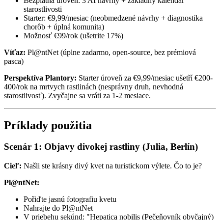
Bezplatná úroveň: 3 AI návrhy + základný kalendár
starostlivosti
Starter: €9,99/mesiac (neobmedzené návrhy + diagnostika
chorôb + úplná komunita)
Možnosť €99/rok (ušetrite 17%)
Víťaz:
Pl@ntNet (úplne zadarmo, open-source, bez prémiová
pasca)
Perspektíva Plantory:
Starter úroveň za €9,99/mesiac ušetří €200-
400/rok na mrtvych rastlinách (nesprávny druh, nevhodná
starostlivosť). Zvyčajne sa vráti za 1-2 mesiace.
Príklady použitia
Scenár 1: Objavy divokej rastliny (Julia, Berlín)
Cieľ:
Našli ste krásny divý kvet na turistickom výlete. Čo to je?
Pl@ntNet:
Pořiďte jasnú fotografiu kvetu
Nahrajte do Pl@ntNet
V priebehu sekúnd: "Hepatica nobilis (Pečeňovník obyčajný)