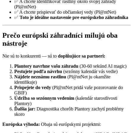
✅ A chcete identifikovať rastliny okolo svojej záhrady
(Pl@ntNet)
✅ A chcete prispievať do občianskej vedy (Pl@ntNet)
✅
Toto je ideálne nastavenie pre európskeho záhradníka
Prečo európski záhradníci milujú oba
nástroje
Nie sú to konkurenti — sú to
doplňujúce sa partneri:
Plantory navrhne vašu záhradu
(30-60 sekúnd AI magic)
Pestujete podľa návrhu
(sezónny kalendár vás vedie)
Nájdete neznámu rastlinu
(Pl@ntNet ju okamžite
identifikuje)
Prispejete do vedy
(Pl@ntNet pridá vaše pozorovanie do
GBIF)
Údržba so sezónnym vedením
(kalendár starostlivosti
Plantory)
Ďalšia jar:
Diagnostika chorôb Plantory zachytí problémy
skoro
Európska výhoda:
Obaja sú európskymi projektmi: