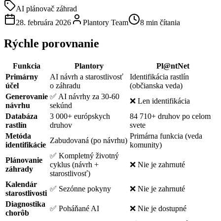
AI plánovač záhrad
28. februára 2026
Plantory Team
8 min čítania
Rýchle porovnanie
Funkcia
Plantory
Pl@ntNet
Primárny
AI návrh a starostlivosť
Identifikácia rastlín
účel
o záhradu
(občianska veda)
Generovanie
✅ AI návrhy za 30-60
❌ Len identifikácia
návrhu
sekúnd
Databáza
3 000+ európskych
84 710+ druhov po celom
rastlín
druhov
svete
Metóda
Primárna funkcia (veda
Zabudovaná (po návrhu)
identifikácie
komunity)
✅ Kompletný životný
Plánovanie
cyklus (návrh +
❌ Nie je zahrnuté
záhrady
starostlivosť)
Kalendár
✅ Sezónne pokyny
❌ Nie je zahrnuté
starostlivosti
Diagnostika
✅ Poháňané AI
❌ Nie je dostupné
chorôb