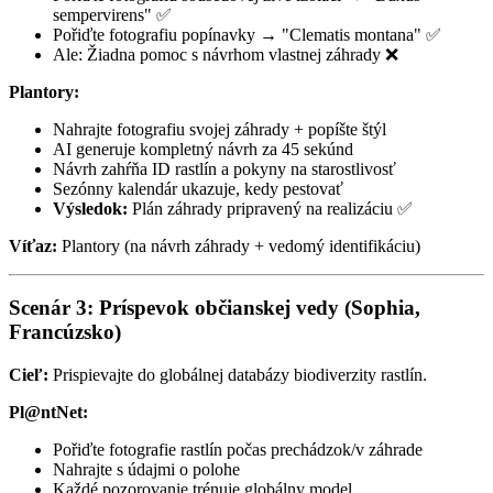
sempervirens" ✅
Pořiďte fotografiu popínavky → "Clematis montana" ✅
Ale: Žiadna pomoc s návrhom vlastnej záhrady ❌
Plantory:
Nahrajte fotografiu svojej záhrady + popíšte štýl
AI generuje kompletný návrh za 45 sekúnd
Návrh zahŕňa ID rastlín a pokyny na starostlivosť
Sezónny kalendár ukazuje, kedy pestovať
Výsledok:
Plán záhrady pripravený na realizáciu ✅
Víťaz:
Plantory (na návrh záhrady + vedomý identifikáciu)
Scenár 3: Príspevok občianskej vedy (Sophia,
Francúzsko)
Cieľ:
Prispievajte do globálnej databázy biodiverzity rastlín.
Pl@ntNet:
Pořiďte fotografie rastlín počas prechádzok/v záhrade
Nahrajte s údajmi o polohe
Každé pozorovanie trénuje globálny model