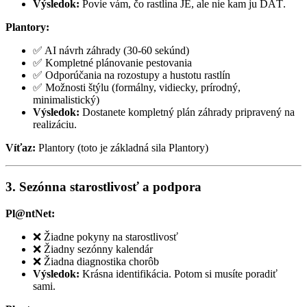
Výsledok:
Povie vám, čo rastlina JE, ale nie kam ju DAŤ.
Plantory:
✅ AI návrh záhrady (30-60 sekúnd)
✅ Kompletné plánovanie pestovania
✅ Odporúčania na rozostupy a hustotu rastlín
✅ Možnosti štýlu (formálny, vidiecky, prírodný,
minimalistický)
Výsledok:
Dostanete kompletný plán záhrady pripravený na
realizáciu.
Víťaz:
Plantory (toto je základná sila Plantory)
3. Sezónna starostlivosť a podpora
Pl@ntNet:
❌ Žiadne pokyny na starostlivosť
❌ Žiadny sezónny kalendár
❌ Žiadna diagnostika chorôb
Výsledok:
Krásna identifikácia. Potom si musíte poradiť
sami.