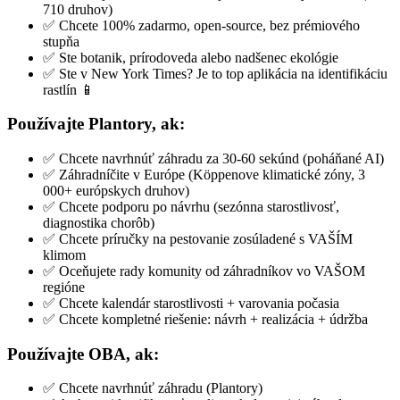
710 druhov)
✅ Chcete 100% zadarmo, open-source, bez prémiového
stupňa
✅ Ste botanik, prírodoveda alebo nadšenec ekológie
✅ Ste v New York Times? Je to top aplikácia na identifikáciu
rastlín 📱
Používajte Plantory, ak:
✅ Chcete navrhnúť záhradu za 30-60 sekúnd (poháňané AI)
✅ Záhradníčite v Európe (Köppenove klimatické zóny, 3
000+ európskych druhov)
✅ Chcete podporu po návrhu (sezónna starostlivosť,
diagnostika chorôb)
✅ Chcete príručky na pestovanie zosúladené s VAŠÍM
klimom
✅ Oceňujete rady komunity od záhradníkov vo VAŠOM
regióne
✅ Chcete kalendár starostlivosti + varovania počasia
✅ Chcete kompletné riešenie: návrh + realizácia + údržba
Používajte OBA, ak:
✅ Chcete navrhnúť záhradu (Plantory)