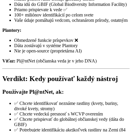
Dáta idú do GBIF (Global Biodiversity Information Facility)
Priamo prispievate k vede ✅
100+ miliónov identifikácií po celom svete
Vaše údaje pomáhajú vedcom, ochranárom prírody, ostatným
Plantory:
Obmedzené funkcie príspevkov ❌
Dáta zostávajú v systéme Plantory
Nie je open-source (proprietárna AI)
Víťaz:
Pl@ntNet (občianska veda je v jeho DNA)
Verdikt: Kedy používať každý nástroj
Používajte Pl@ntNet, ak:
✅ Chcete identifikovať neznáme rastliny (kvety, buriny,
divoké kvety, stromy)
✅ Chcete vedeckú presnosť s WCVP overením
✅ Chcete prispievať do globálnej občianskej vedy (dáta do
GBIF)
✅ Potrebujete identifikáciu akejkoľvek rastliny na Zemi (84