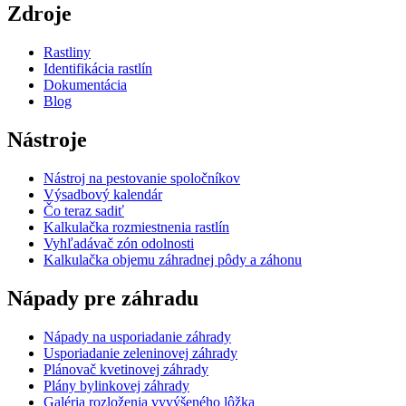
Zdroje
Rastliny
Identifikácia rastlín
Dokumentácia
Blog
Nástroje
Nástroj na pestovanie spoločníkov
Výsadbový kalendár
Čo teraz sadiť
Kalkulačka rozmiestnenia rastlín
Vyhľadávač zón odolnosti
Kalkulačka objemu záhradnej pôdy a záhonu
Nápady pre záhradu
Nápady na usporiadanie záhrady
Usporiadanie zeleninovej záhrady
Plánovač kvetinovej záhrady
Plány bylinkovej záhrady
Galéria rozloženia vyvýšeného lôžka