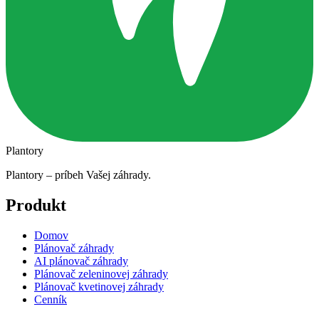
Plantory
Plantory – príbeh Vašej záhrady.
Produkt
Domov
Plánovač záhrady
AI plánovač záhrady
Plánovač zeleninovej záhrady
Plánovač kvetinovej záhrady
Cenník