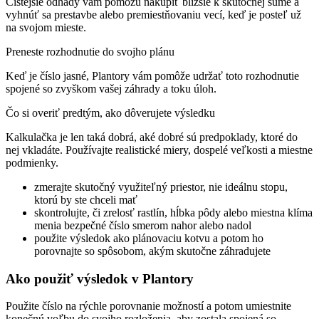
Čistejšie odhady vám pomôžu nakúpiť bližšie k skutočnej sume a
vyhnúť sa prestavbe alebo premiestňovaniu vecí, keď je posteľ už
na svojom mieste.
Preneste rozhodnutie do svojho plánu
Keď je číslo jasné, Plantory vám pomôže udržať toto rozhodnutie
spojené so zvyškom vašej záhrady a toku úloh.
Čo si overiť predtým, ako dôverujete výsledku
Kalkulačka je len taká dobrá, aké dobré sú predpoklady, ktoré do
nej vkladáte. Používajte realistické miery, dospelé veľkosti a miestne
podmienky.
zmerajte skutočný využiteľný priestor, nie ideálnu stopu,
ktorú by ste chceli mať
skontrolujte, či zrelosť rastlín, hĺbka pôdy alebo miestna klíma
menia bezpečné číslo smerom nahor alebo nadol
použite výsledok ako plánovaciu kotvu a potom ho
porovnajte so spôsobom, akým skutočne záhradujete
Ako použiť výsledok v Plantory
Použite číslo na rýchle porovnanie možností a potom umiestnite
konečnú voľbu do svojho rozloženia, aby zostala spojená so