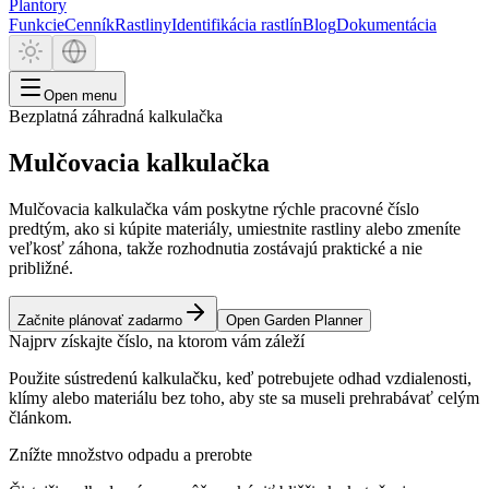
Plantory
Funkcie
Cenník
Rastliny
Identifikácia rastlín
Blog
Dokumentácia
Open menu
Bezplatná záhradná kalkulačka
Mulčovacia kalkulačka
Mulčovacia kalkulačka vám poskytne rýchle pracovné číslo
predtým, ako si kúpite materiály, umiestnite rastliny alebo zmeníte
veľkosť záhona, takže rozhodnutia zostávajú praktické a nie
približné.
Začnite plánovať zadarmo
Open Garden Planner
Najprv získajte číslo, na ktorom vám záleží
Použite sústredenú kalkulačku, keď potrebujete odhad vzdialenosti,
klímy alebo materiálu bez toho, aby ste sa museli prehrabávať celým
článkom.
Znížte množstvo odpadu a prerobte