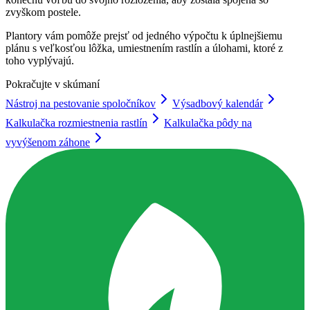
zvyškom postele.
Plantory vám pomôže prejsť od jedného výpočtu k úplnejšiemu
plánu s veľkosťou lôžka, umiestnením rastlín a úlohami, ktoré z
toho vyplývajú.
Pokračujte v skúmaní
Nástroj na pestovanie spoločníkov
Výsadbový kalendár
Kalkulačka rozmiestnenia rastlín
Kalkulačka pôdy na
vyvýšenom záhone