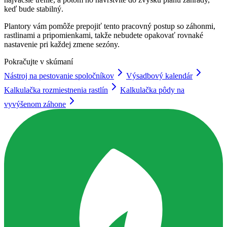
keď bude stabilný.
Plantory vám pomôže prepojiť tento pracovný postup so záhonmi,
rastlinami a pripomienkami, takže nebudete opakovať rovnaké
nastavenie pri každej zmene sezóny.
Pokračujte v skúmaní
Nástroj na pestovanie spoločníkov
Výsadbový kalendár
Kalkulačka rozmiestnenia rastlín
Kalkulačka pôdy na
vyvýšenom záhone