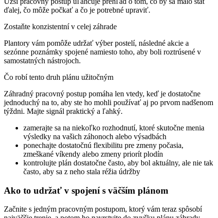
Užší pracovný postup uľahčuje prehľad o tom, čo by sa malo stať
ďalej, čo môže počkať a čo je potrebné upraviť.
Zostaňte konzistentní v celej záhrade
Plantory vám pomôže udržať výber postelí, následné akcie a
sezónne poznámky spojené namiesto toho, aby boli roztrúsené v
samostatných nástrojoch.
Čo robí tento druh plánu užitočným
Záhradný pracovný postup pomáha len vtedy, keď je dostatočne
jednoduchý na to, aby ste ho mohli používať aj po prvom nadšenom
týždni. Majte signál praktický a ľahký.
zamerajte sa na niekoľko rozhodnutí, ktoré skutočne menia
výsledky na vašich záhonoch alebo výsadbách
ponechajte dostatočnú flexibilitu pre zmeny počasia,
zmeškané víkendy alebo zmeny priorít plodín
kontrolujte plán dostatočne často, aby bol aktuálny, ale nie tak
často, aby sa z neho stala réžia údržby
Ako to udržať v spojení s väčším plánom
Začnite s jedným pracovným postupom, ktorý vám teraz spôsobí
najväčšie trenie, a potom ho navrstvite do zvyšku plánu záhrady,