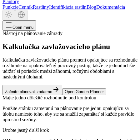
Plantory
Funkcie
Cenník
Rastliny
Identifikácia rastlín
Blog
Dokumentácia
Open menu
Nástroj na plánovanie záhrady
Kalkulačka zavlažovacieho plánu
Kalkulačka zavlažovacieho plánu premení opakujúce sa rozhodnutie
o záhrade na opakovateľný pracovný postup, takže je jednoduchšie
udržať si poriadok medzi záhonmi, ročnými obdobiami a
následnými úlohami.
Začnite plánovať zadarmo
Open Garden Planner
Majte jedno dôležité rozhodnutie pod kontrolou
Použite stránku zameranú na plánovanie pre jednu opakujúcu sa
úlohu namiesto toho, aby ste sa snažili zapamätať si každé pravidlo
uprostred sezóny.
Urobte jasný ďalší krok