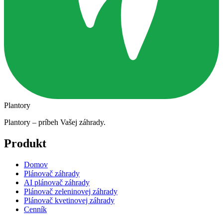
Plantory
Plantory – príbeh Vašej záhrady.
Produkt
Domov
Plánovač záhrady
AI plánovač záhrady
Plánovač zeleninovej záhrady
Plánovač kvetinovej záhrady
Cenník