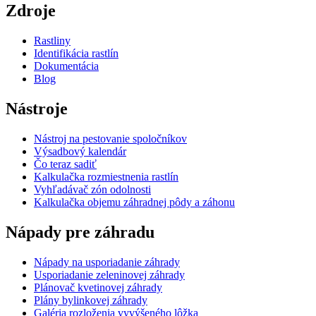
Zdroje
Rastliny
Identifikácia rastlín
Dokumentácia
Blog
Nástroje
Nástroj na pestovanie spoločníkov
Výsadbový kalendár
Čo teraz sadiť
Kalkulačka rozmiestnenia rastlín
Vyhľadávač zón odolnosti
Kalkulačka objemu záhradnej pôdy a záhonu
Nápady pre záhradu
Nápady na usporiadanie záhrady
Usporiadanie zeleninovej záhrady
Plánovač kvetinovej záhrady
Plány bylinkovej záhrady
Galéria rozloženia vyvýšeného lôžka