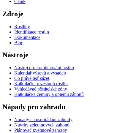
Ceník
Zdroje
Rostliny
Identifikace rostlin
Dokumentace
Blog
Nástroje
Nástroj pro kombinování rostlin
Kalendář výsevů a výsadeb
Co právě teď sázet
Kalkulačka rozestupů rostlin
Vyhledávač pěstitelské zóny
Kalkulačka zeminy a objemu záhonů
Nápady pro zahradu
Nápady na uspořádání zahrady
Návrhy zeleninových záhonů
Plánovač květinové zahrady