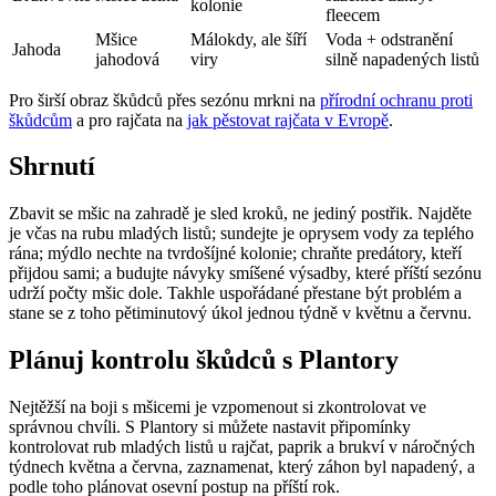
kolonie
fleecem
Mšice
Málokdy, ale šíří
Voda + odstranění
Jahoda
jahodová
viry
silně napadených listů
Pro širší obraz škůdců přes sezónu mrkni na
přírodní ochranu proti
škůdcům
a pro rajčata na
jak pěstovat rajčata v Evropě
.
Shrnutí
Zbavit se mšic na zahradě je sled kroků, ne jediný postřik. Najděte
je včas na rubu mladých listů; sundejte je oprysem vody za teplého
rána; mýdlo nechte na tvrdošíjné kolonie; chraňte predátory, kteří
přijdou sami; a budujte návyky smíšené výsadby, které příští sezónu
udrží počty mšic dole. Takhle uspořádané přestane být problém a
stane se z toho pětiminutový úkol jednou týdně v květnu a červnu.
Plánuj kontrolu škůdců s Plantory
Nejtěžší na boji s mšicemi je vzpomenout si zkontrolovat ve
správnou chvíli. S Plantory si můžete nastavit připomínky
kontrolovat rub mladých listů u rajčat, paprik a brukví v náročných
týdnech května a června, zaznamenat, který záhon byl napadený, a
podle toho plánovat osevní postup na příští rok.