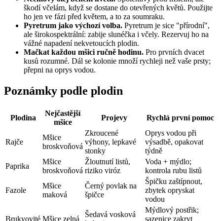
škodí včelám, když se dostane do otevřených květů. Použijte
ho jen ve fázi před květem, a to za soumraku.
Pyretrum jako výchozí volba.
Pyretrum je sice "přírodní",
ale širokospektrální: zabije slunéčka i včely. Rezervuj ho na
vážné napadení nekvetoucích plodin.
Mačkat každou mšici ručně hodinu.
Pro prvních dvacet
kusů rozumné. Dál se kolonie množí rychleji než vaše prsty;
přepni na oprys vodou.
Poznámky podle plodin
Nejčastější
Plodina
Projevy
Rychlá první pomoc
mšice
Zkroucené
Oprys vodou při
Mšice
Rajče
výhony, lepkavé
výsadbě, opakovat
broskvoňová
stonky
týdně
Mšice
Žloutnutí listů,
Voda + mýdlo;
Paprika
broskvoňová
riziko viróz
kontrola rubu listů
Špičku zaštípnout,
Mšice
Černý povlak na
Fazole
zbytek opryskat
maková
špičce
vodou
Mýdlový postřik;
Šedavá vosková
Brukvovité
Mšice zelná
sazenice zakryt