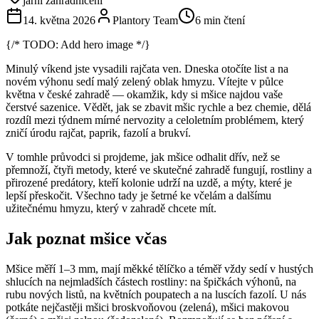
jarní zahradničení
14. května 2026
Plantory Team
6 min čtení
{/* TODO: Add hero image */}
Minulý víkend jste vysadili rajčata ven. Dneska otočíte list a na
novém výhonu sedí malý zelený oblak hmyzu. Vítejte v půlce
května v české zahradě — okamžik, kdy si mšice najdou vaše
čerstvé sazenice. Vědět, jak se zbavit mšic rychle a bez chemie, dělá
rozdíl mezi týdnem mírné nervozity a celoletním problémem, který
zničí úrodu rajčat, paprik, fazolí a brukví.
V tomhle průvodci si projdeme, jak mšice odhalit dřív, než se
přemnoží, čtyři metody, které ve skutečné zahradě fungují, rostliny a
přirozené predátory, kteří kolonie udrží na uzdě, a mýty, které je
lepší přeskočit. Všechno tady je šetrné ke včelám a dalšímu
užitečnému hmyzu, který v zahradě chcete mít.
Jak poznat mšice včas
Mšice měří 1–3 mm, mají měkké tělíčko a téměř vždy sedí v hustých
shlucích na nejmladších částech rostliny: na špičkách výhonů, na
rubu nových listů, na květních poupatech a na luscích fazolí. U nás
potkáte nejčastěji mšici broskvoňovou (zelená), mšici makovou