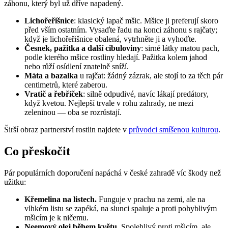
záhonu, který byl už dříve napadený.
Lichořeřišnice
: klasický lapač mšic. Mšice ji preferují skoro
před vším ostatním. Vysaďte řadu na konci záhonu s rajčaty;
když je lichořeřišnice obalená, vytrhněte ji a vyhoďte.
Česnek, pažitka a další cibuloviny
: sirné látky matou pach,
podle kterého mšice rostliny hledají. Pažitka kolem jahod
nebo růží osídlení znatelně sníží.
Máta a bazalka
u rajčat: žádný zázrak, ale stojí to za těch pár
centimetrů, které zaberou.
Vratič a řebříček
: silně odpudivé, navíc lákají predátory,
když kvetou. Nejlepší trvale v rohu zahrady, ne mezi
zeleninou — oba se rozrůstají.
Širší obraz partnerství rostlin najdete v
průvodci smíšenou kulturou
.
Co přeskočit
Pár populárních doporučení napáchá v české zahradě víc škody než
užitku:
Křemelina na listech.
Funguje v prachu na zemi, ale na
vlhkém listu se zapéká, na slunci spaluje a proti pohyblivým
mšicím je k ničemu.
Neemový olej během květu.
Spolehlivý proti mšicím, ale