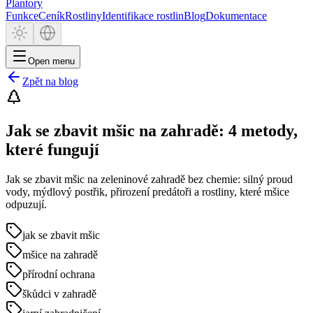
Plantory
Funkce
Ceník
Rostliny
Identifikace rostlin
Blog
Dokumentace
Open menu
Zpět na blog
Jak se zbavit mšic na zahradě: 4 metody,
které fungují
Jak se zbavit mšic na zeleninové zahradě bez chemie: silný proud
vody, mýdlový postřik, přirození predátoři a rostliny, které mšice
odpuzují.
jak se zbavit mšic
mšice na zahradě
přírodní ochrana
škůdci v zahradě