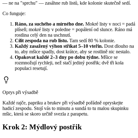
— ne na "sprchu" — zasáhne rub listů, kde kolonie skutečně sedí.
Co funguje:
Ráno, za suchého a mírného dne.
Mokré listy v noci = padá
plíseň; mokré listy v poledne = popálení od slunce. Ráno má
rostlina celý den na uschnutí.
Cílit zespoda na rub listu.
Tam sedí 80 % kolonie.
Každý zasažený výhon stříkat 5–10 vteřin.
Dost dlouho na
to, aby mšice spadly, dost krátce, aby se rostlině nic nestalo.
Opakovat každé 2–3 dny po dobu týdne.
Mšice se
rozmnožují rychleji, než stačí jediný postřik; dvě tři kola
populaci resetují.
Oprys při výsadbě
Každé rajče, papriku a brukev při výsadbě pořádně opryskejte
hadicí zespodu. Stojí vás to minutu a sundá to tu malou skupinku
mšic, která se skoro určitě svezla z parapetu.
Krok 2: Mýdlový postřik