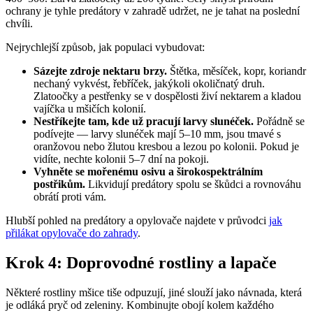
ochrany je tyhle predátory v zahradě udržet, ne je tahat na poslední
chvíli.
Nejrychlejší způsob, jak populaci vybudovat:
Sázejte zdroje nektaru brzy.
Štětka, měsíček, kopr, koriandr
nechaný vykvést, řebříček, jakýkoli okoličnatý druh.
Zlatoočky a pestřenky se v dospělosti živí nektarem a kladou
vajíčka u mšičích kolonií.
Nestříkejte tam, kde už pracují larvy slunéček.
Pořádně se
podívejte — larvy slunéček mají 5–10 mm, jsou tmavé s
oranžovou nebo žlutou kresbou a lezou po kolonii. Pokud je
vidíte, nechte kolonii 5–7 dní na pokoji.
Vyhněte se mořenému osivu a širokospektrálním
postřikům.
Likvidují predátory spolu se škůdci a rovnováhu
obrátí proti vám.
Hlubší pohled na predátory a opylovače najdete v průvodci
jak
přilákat opylovače do zahrady
.
Krok 4: Doprovodné rostliny a lapače
Některé rostliny mšice tiše odpuzují, jiné slouží jako návnada, která
je odláká pryč od zeleniny. Kombinujte obojí kolem každého