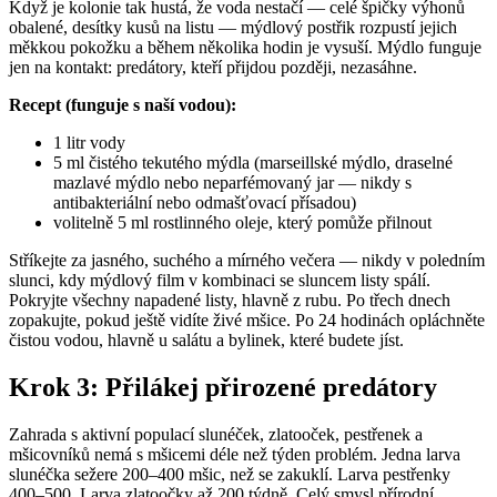
Když je kolonie tak hustá, že voda nestačí — celé špičky výhonů
obalené, desítky kusů na listu — mýdlový postřik rozpustí jejich
měkkou pokožku a během několika hodin je vysuší. Mýdlo funguje
jen na kontakt: predátory, kteří přijdou později, nezasáhne.
Recept (funguje s naší vodou):
1 litr vody
5 ml čistého tekutého mýdla (marseillské mýdlo, draselné
mazlavé mýdlo nebo neparfémovaný jar — nikdy s
antibakteriální nebo odmašťovací přísadou)
volitelně 5 ml rostlinného oleje, který pomůže přilnout
Stříkejte za jasného, suchého a mírného večera — nikdy v poledním
slunci, kdy mýdlový film v kombinaci se sluncem listy spálí.
Pokryjte všechny napadené listy, hlavně z rubu. Po třech dnech
zopakujte, pokud ještě vidíte živé mšice. Po 24 hodinách opláchněte
čistou vodou, hlavně u salátu a bylinek, které budete jíst.
Krok 3: Přilákej přirozené predátory
Zahrada s aktivní populací slunéček, zlatooček, pestřenek a
mšicovníků nemá s mšicemi déle než týden problém. Jedna larva
slunéčka sežere 200–400 mšic, než se zakuklí. Larva pestřenky
400–500. Larva zlatoočky až 200 týdně. Celý smysl přírodní