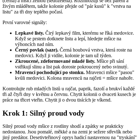
(černá) a mšici zelnou (šedozelená). Rozmnožují se bez páření a
živým mládětem, takže kolonie přejde od "pár kusů" k "vrstva na
listu" za tři dny teplého počasí.
První varovné signály:
Lepkavé listy.
Čirý lepkavý film, kterému se říká medovice.
Když se prstem dotknete listu a lepí, hledejte mšice na
výhoncích nad ním.
Černý povlak (saze).
Černá houbová vrstva, která roste na
medovici. Když ji vidíte, kolonie je tam už týden.
Zkroucené, zdeformované mladé listy.
Mšice při sání
vstřikují slinu a list pak doroste pokroucený nebo svinutý.
Mravenci pochodující po stonku.
Mravenci mšice "pasou"
kvůli medovici. Kolona mravenců na rajčeti = mšice nahoře.
Kontrolujte rub mladých listů u rajčat, paprik, fazolí a brukví každé
tři až čtyři dny v květnu a červnu. Chytit kolonii o dvaceti kusech je
práce na třicet vteřin. Chytit ji o dvou tisících je víkend.
Krok 1: Silný proud vody
Silný proud vody mšice z rostliny shodí a zpátky se prakticky
nedostanou. Jsou pomalé, měkké a na zemi je sežere střevlík nebo
jiný predátor. Desetivteřinový oprys hadicí nastavenou na "tryskání"