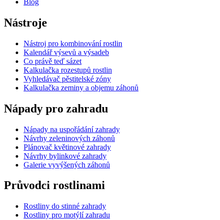
Blog
Nástroje
Nástroj pro kombinování rostlin
Kalendář výsevů a výsadeb
Co právě teď sázet
Kalkulačka rozestupů rostlin
Vyhledávač pěstitelské zóny
Kalkulačka zeminy a objemu záhonů
Nápady pro zahradu
Nápady na uspořádání zahrady
Návrhy zeleninových záhonů
Plánovač květinové zahrady
Návrhy bylinkové zahrady
Galerie vyvýšených záhonů
Průvodci rostlinami
Rostliny do stinné zahrady
Rostliny pro motýlí zahradu