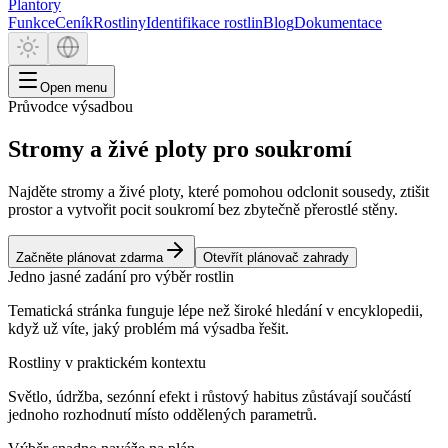
Plantory
Funkce
Ceník
Rostliny
Identifikace rostlin
Blog
Dokumentace
Open menu
Průvodce výsadbou
Stromy a živé ploty pro soukromí
Najděte stromy a živé ploty, které pomohou odclonit sousedy, ztišit
prostor a vytvořit pocit soukromí bez zbytečně přerostlé stěny.
Začněte plánovat zdarma
Otevřít plánovač zahrady
Jedno jasné zadání pro výběr rostlin
Tematická stránka funguje lépe než široké hledání v encyklopedii,
když už víte, jaký problém má výsadba řešit.
Rostliny v praktickém kontextu
Světlo, údržba, sezónní efekt i růstový habitus zůstávají součástí
jednoho rozhodnutí místo oddělených parametrů.