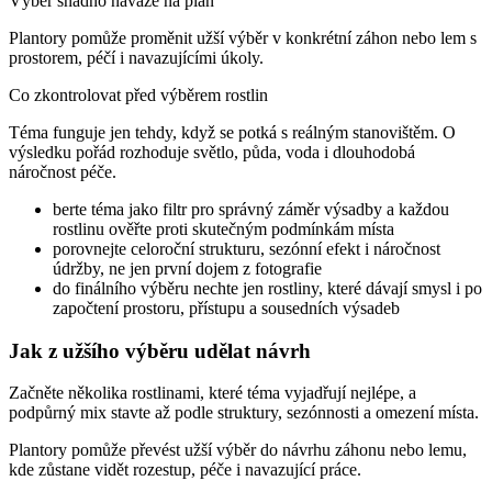
Výběr snadno naváže na plán
Plantory pomůže proměnit užší výběr v konkrétní záhon nebo lem s
prostorem, péčí i navazujícími úkoly.
Co zkontrolovat před výběrem rostlin
Téma funguje jen tehdy, když se potká s reálným stanovištěm. O
výsledku pořád rozhoduje světlo, půda, voda i dlouhodobá
náročnost péče.
berte téma jako filtr pro správný záměr výsadby a každou
rostlinu ověřte proti skutečným podmínkám místa
porovnejte celoroční strukturu, sezónní efekt i náročnost
údržby, ne jen první dojem z fotografie
do finálního výběru nechte jen rostliny, které dávají smysl i po
započtení prostoru, přístupu a sousedních výsadeb
Jak z užšího výběru udělat návrh
Začněte několika rostlinami, které téma vyjadřují nejlépe, a
podpůrný mix stavte až podle struktury, sezónnosti a omezení místa.
Plantory pomůže převést užší výběr do návrhu záhonu nebo lemu,
kde zůstane vidět rozestup, péče i navazující práce.