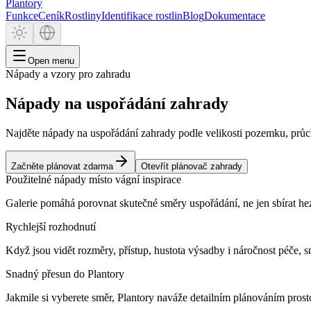
Plantory
Funkce
Ceník
Rostliny
Identifikace rostlin
Blog
Dokumentace
Open menu
Nápady a vzory pro zahradu
Nápady na uspořádání zahrady
Najděte nápady na uspořádání zahrady podle velikosti pozemku, průch
Začněte plánovat zdarma
Otevřít plánovač zahrady
Použitelné nápady místo vágní inspirace
Galerie pomáhá porovnat skutečné směry uspořádání, ne jen sbírat hez
Rychlejší rozhodnutí
Když jsou vidět rozměry, přístup, hustota výsadby i náročnost péče, sn
Snadný přesun do Plantory
Jakmile si vyberete směr, Plantory naváže detailním plánováním prosto