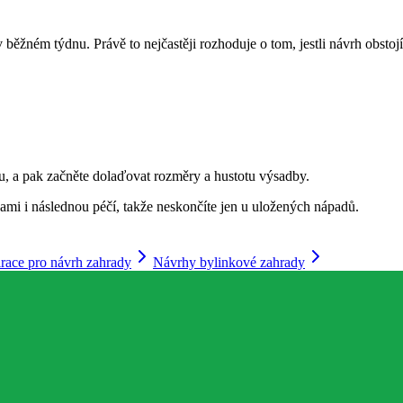
 běžném týdnu. Právě to nejčastěji rozhoduje o tom, jestli návrh obstojí
u, a pak začněte dolaďovat rozměry a hustotu výsadby.
nami i následnou péčí, takže neskončíte jen u uložených nápadů.
irace pro návrh zahrady
Návrhy bylinkové zahrady