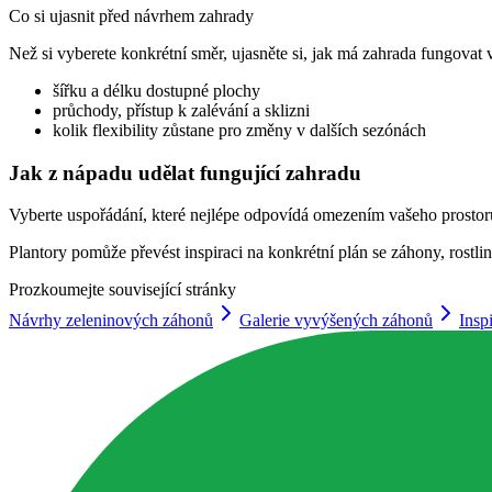
Co si ujasnit před návrhem zahrady
Než si vyberete konkrétní směr, ujasněte si, jak má zahrada fungovat v
šířku a délku dostupné plochy
průchody, přístup k zalévání a sklizni
kolik flexibility zůstane pro změny v dalších sezónách
Jak z nápadu udělat fungující zahradu
Vyberte uspořádání, které nejlépe odpovídá omezením vašeho prostor
Plantory pomůže převést inspiraci na konkrétní plán se záhony, rostli
Prozkoumejte související stránky
Návrhy zeleninových záhonů
Galerie vyvýšených záhonů
Insp