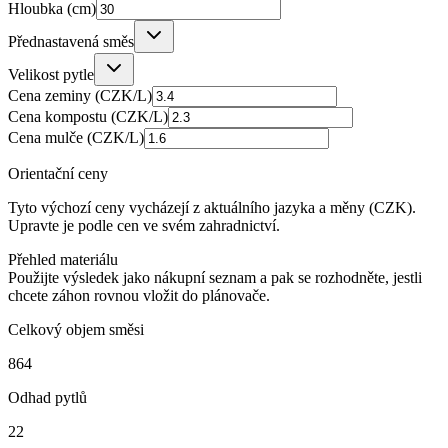
Hloubka (cm)
Přednastavená směs
Velikost pytle
Cena zeminy (CZK/L)
Cena kompostu (CZK/L)
Cena mulče (CZK/L)
Orientační ceny
Tyto výchozí ceny vycházejí z aktuálního jazyka a měny (CZK).
Upravte je podle cen ve svém zahradnictví.
Přehled materiálu
Použijte výsledek jako nákupní seznam a pak se rozhodněte, jestli
chcete záhon rovnou vložit do plánovače.
Celkový objem směsi
864
Odhad pytlů
22