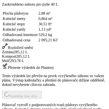
Zaokrouhleno nahoru pro pytle 40 L
Plocha půdorysu
2,88
m²
Kubické metry
0,864
m³
Kubické stopy
30,51
ft³
Kubické yardy
1,13
yd³
Odhadovaná hmotnost
529,2
kg
Odhadovaná cena
2 095,21 Kč
Rozložení směsi
Zemina
285,12
L
Kompost
285,12
L
Mulč
293,76
L
Přeneste výsledek do Plantory
Tento výsledek lze převést na prvek vyvýšeného záhonu ve vašem
plánu. Výstup kalkulačky a předání do plánovače držíme odděleně,
dokud nevyberete cílovou zahradu.
Kontroluji stav účtu...
Plánovač vytvoří z podporovaných tvarů půdorys vyvýšeného