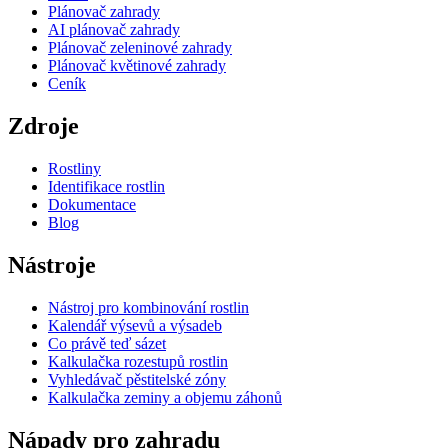
Plánovač zahrady
AI plánovač zahrady
Plánovač zeleninové zahrady
Plánovač květinové zahrady
Ceník
Zdroje
Rostliny
Identifikace rostlin
Dokumentace
Blog
Nástroje
Nástroj pro kombinování rostlin
Kalendář výsevů a výsadeb
Co právě teď sázet
Kalkulačka rozestupů rostlin
Vyhledávač pěstitelské zóny
Kalkulačka zeminy a objemu záhonů
Nápady pro zahradu