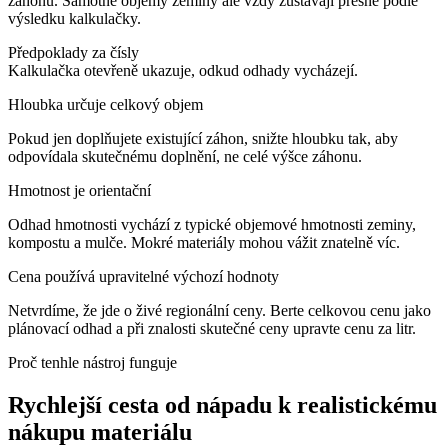
záhonu. Samotné objemy zeminy ale vždy zůstávají přesné podle
výsledku kalkulačky.
Předpoklady za čísly
Kalkulačka otevřeně ukazuje, odkud odhady vycházejí.
Hloubka určuje celkový objem
Pokud jen doplňujete existující záhon, snižte hloubku tak, aby
odpovídala skutečnému doplnění, ne celé výšce záhonu.
Hmotnost je orientační
Odhad hmotnosti vychází z typické objemové hmotnosti zeminy,
kompostu a mulče. Mokré materiály mohou vážit znatelně víc.
Cena používá upravitelné výchozí hodnoty
Netvrdíme, že jde o živé regionální ceny. Berte celkovou cenu jako
plánovací odhad a při znalosti skutečné ceny upravte cenu za litr.
Proč tenhle nástroj funguje
Rychlejší cesta od nápadu k realistickému
nákupu materiálu