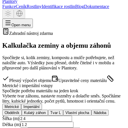
Plantory
Funkce
Ceník
Rostliny
Identifikace rostlin
Blog
Dokumentace
Open menu
Zahradní nástroj zdarma
Kalkulačka zeminy a objemu záhonů
Spočítejte si, kolik zeminy, kompostu a mulče potřebujete, než
naložíte auto. Výsledky jsou přesné, dobře čitelné i v mobilu a
připravené pro další plánování v Plantory.
Přesný výpočet objemu
Upravitelné ceny materiálu
Metrické i imperiální vstupy
Spočítejte potřebu materiálu na jeden krok
Vyberte tvar záhonu, nastavte rozměry a dolaďte směs. Spočítáme
litry, kubické jednotky, počet pytlů, hmotnost i orientační cenu.
Metrické
Imperiální
Obdélník
Kulatý záhon
Tvar L
Vlastní plocha
Nádoba
Šířka (m)
Délka (m)