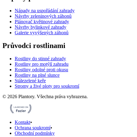
Nápady na uspořádání zahrady
Návrhy zeleninových záhonů
Plánovač květinové zahrady
Návrhy bylinkové zahrady
Galerie vyvýšených záhonů
Průvodci rostlinami
Rostliny do stinné zahrady
Rostliny pro motýlí zahradu
Rostliny odolné proti okusu
Rostliny na plné slunce
Stálezelené keře
Stromy a živé ploty pro soukromí
©
2026
Plantory.
Všechna práva vyhrazena.
Kontakt
•
Ochrana soukromí
•
Obchodní podmínky