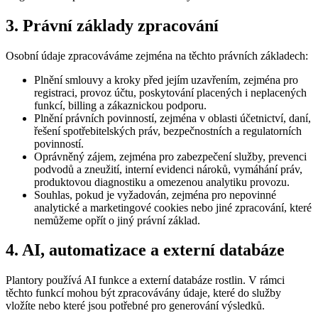
3. Právní základy zpracování
Osobní údaje zpracováváme zejména na těchto právních základech:
Plnění smlouvy a kroky před jejím uzavřením, zejména pro
registraci, provoz účtu, poskytování placených i neplacených
funkcí, billing a zákaznickou podporu.
Plnění právních povinností, zejména v oblasti účetnictví, daní,
řešení spotřebitelských práv, bezpečnostních a regulatorních
povinností.
Oprávněný zájem, zejména pro zabezpečení služby, prevenci
podvodů a zneužití, interní evidenci nároků, vymáhání práv,
produktovou diagnostiku a omezenou analytiku provozu.
Souhlas, pokud je vyžadován, zejména pro nepovinné
analytické a marketingové cookies nebo jiné zpracování, které
nemůžeme opřít o jiný právní základ.
4. AI, automatizace a externí databáze
Plantory používá AI funkce a externí databáze rostlin. V rámci
těchto funkcí mohou být zpracovávány údaje, které do služby
vložíte nebo které jsou potřebné pro generování výsledků.