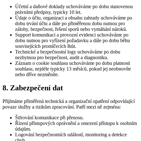
Účetní a daňové doklady uchováváme po dobu stanovenou
právními předpisy, typicky 10 let.
Údaje o účtu, organizaci a obsahu zahrady uchováváme po
dobu trvání účtu a dále po přiměřenou dobu nutnou pro
zálohy, bezpečnost, řešení sporů nebo vymáhání nároků.
Support komunikaci a provozní evidenci uchováváme po
dobu nutnou pro vyřízení požadavku a dále po dobu běhu
souvisejících promlčecích lhůt.
Technické a bezpečnostní logy uchováváme po dobu
nezbytnou pro bezpečnost, audit a diagnostiku.
Záznam o cookie souhlasu uchováváme po dobu platnosti
souhlasu, nejdéle typicky 13 měsíců, pokud jej neobnovíte
nebo dříve nezměníte.
8. Zabezpečení dat
Přijímáme přiměřená technická a organizační opatření odpovídající
povaze služby a rizikům zpracování. Patří mezi ně zejména:
Šifrování komunikace při přenosu.
Řízení přístupových oprávnění a omezení přístupu k osobním
údajům.
Logování bezpečnostních událostí, monitoring a detekce
chyb.