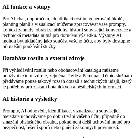
AI funkce a vstupy
Pro AI chat, doporučení, identifikaci rostlin, generování úkolů,
planting planů a vizualizací můžeme zpracovávat vaše prompty,
kontext zahrady, obrázky, přílohy, historii související konverzace a
technická metadata nutná pro doručení výsledku. Výstupy AI
mohou být ukládány jako součást vašeho účtu, aby byly dostupné
při dalším používání služby.
Databáze rostlin a externí zdroje
Při vyhledávání rostlin nebo obohacování katalogu můžeme
používat externí zdroje, zejména Trefle a Perenual. Těmto službám
předáváme pouze takový rozsah dotazů a technických údajů, který
je potřebný pro získání botanických a pěstitelských informací.
AI historie a výsledky
Prompty, AI odpovědi, identifikace, vizualizace a související
metadata uchováváme po dobu trvání vašeho účtu, případně do
smazání příslušného obsahu, pokud není delší uchování nutné pro
bezpečnost, řešení sporů nebo plnění zákonných povinností.