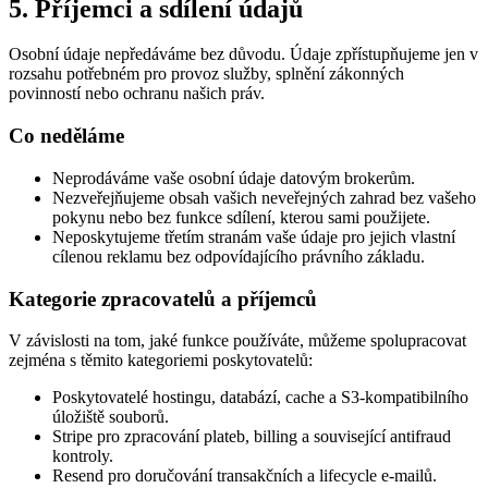
5. Příjemci a sdílení údajů
Osobní údaje nepředáváme bez důvodu. Údaje zpřístupňujeme jen v
rozsahu potřebném pro provoz služby, splnění zákonných
povinností nebo ochranu našich práv.
Co neděláme
Neprodáváme vaše osobní údaje datovým brokerům.
Nezveřejňujeme obsah vašich neveřejných zahrad bez vašeho
pokynu nebo bez funkce sdílení, kterou sami použijete.
Neposkytujeme třetím stranám vaše údaje pro jejich vlastní
cílenou reklamu bez odpovídajícího právního základu.
Kategorie zpracovatelů a příjemců
V závislosti na tom, jaké funkce používáte, můžeme spolupracovat
zejména s těmito kategoriemi poskytovatelů:
Poskytovatelé hostingu, databází, cache a S3-kompatibilního
úložiště souborů.
Stripe pro zpracování plateb, billing a související antifraud
kontroly.
Resend pro doručování transakčních a lifecycle e-mailů.