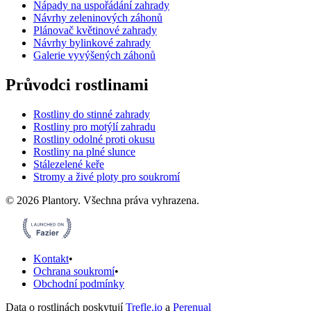
Nápady na uspořádání zahrady
Návrhy zeleninových záhonů
Plánovač květinové zahrady
Návrhy bylinkové zahrady
Galerie vyvýšených záhonů
Průvodci rostlinami
Rostliny do stinné zahrady
Rostliny pro motýlí zahradu
Rostliny odolné proti okusu
Rostliny na plné slunce
Stálezelené keře
Stromy a živé ploty pro soukromí
©
2026
Plantory.
Všechna práva vyhrazena.
Kontakt
•
Ochrana soukromí
•
Obchodní podmínky
Data o rostlinách poskytují
Trefle.io
a
Perenual