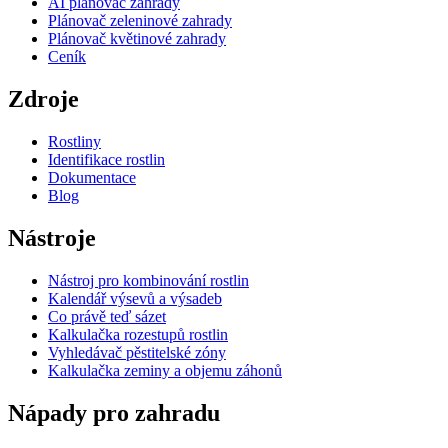
AI plánovač zahrady
Plánovač zeleninové zahrady
Plánovač květinové zahrady
Ceník
Zdroje
Rostliny
Identifikace rostlin
Dokumentace
Blog
Nástroje
Nástroj pro kombinování rostlin
Kalendář výsevů a výsadeb
Co právě teď sázet
Kalkulačka rozestupů rostlin
Vyhledávač pěstitelské zóny
Kalkulačka zeminy a objemu záhonů
Nápady pro zahradu