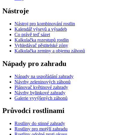
Nástroje
Nástroj pro kombinování rostlin
Kalendář výsevů a výsadeb
Co právě teď sázet
Kalkulačka rozestupů rostlin
Vyhledávač pěstitelské zóny
Kalkulačka zeminy a objemu záhonů
Nápady pro zahradu
Nápady na uspořádání zahrady
Návrhy zeleninových záhonů
Plánovač květinové zahrady
Návrhy bylinkové zahrady
Galerie vyvýšených záhonů
Průvodci rostlinami
Rostliny do stinné zahrady
Rostliny pro motýlí zahradu
Rostliny odolné proti okusu