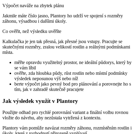
Výpočet naváže na zbytek plánu
Jakmile máte číslo jasno, Plantory ho udrží ve spojení s rozměry
záhonu, výsadbou i dalšími úkoly.
Co ověřit, než výsledku uvěříte
Kalkulačka je jen tak přesná, jak přesné jsou vstupy. Pracujte se
skutečnými rozměry, zralou velikostí rostlin a reálnými podmínkami
místa.
měřte opravdu využitelný prostor, ne ideální půdorys, který by
se vám líbil
ověřte, zda hloubka půdy, růst rostlin nebo místní podmínky
výsledek neposunou výš nebo níž
berte výpočet jako pevný bod pro plánování a porovnejte ho s
tím, jak v zahradě skutečně pracujete
Jak výsledek využít v Plantory
Použijte odhad pro rychlé porovnání variant a finální volbu rovnou
vložte do návrhu, aby nezůstala vytržená z kontextu.
Plantory vám pomůže navázat rozměry záhonu, rozmístěním rostlin i
úkoly, které z rozhodnutí přirozeně vyplývají.