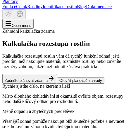
Plantory
Funkce
Ceník
Rostliny
Identifikace rostlin
Blog
Dokumentace
Open menu
Zahradní kalkulačka zdarma
Kalkulačka rozestupů rostlin
Kalkulačka rozestupů rostlin vám dá rychlý funkční odhad ještě
předtím, než nakoupíte materiál, rozmístíte rostliny nebo změníte
rozměry záhonu, takže rozhodnutí zůstává praktické.
Začněte plánovat zdarma
Otevřít plánovač zahrady
Rychle zjistíte číslo, na kterém záleží
Místo dlouhého dohledávání si okamžitě ověříte objem, rozestupy
nebo další klíčový odhad pro rozhodnutí.
Méně odpadu a zbytečných předělávek
Přesnější odhad pomůže nakoupit blíž skutečné potřebě a nevracet
se k hotovému záhonu kvůli chybějícímu materiálu.