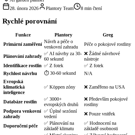
28. února 2026
Plantory Team
8 min čtení
Rychlé porovnání
Funkce
Plantory
Greg
Návrh a péče o
Primární zaměření
Péče o pokojové rostliny
venkovní zahradu
✅ AI návrhy za 30-
❌ Žádné návrhové
Plánování zahrady
60 sekund
nástroje
Identifikace rostlin
✅ Z fotek
✅ Z fotek
⏱️ 30-60 sekund
Rychlost návrhu
N/A
Evropská
klimatická
✅ Köppen zóny
❌ Zaměřeno na USA
inteligence
✅ 3000+
❌ Především pokojové
Databáze rostlin
evropských druhů
rostliny
Podpora venkovní
✅ Úplné sezónní
❌ Pouze vnitřek
zahrady
vedení
✅ Plánování na
✅ Hodnocení na
Doporučení péče
základě klimatu
základě osobnosti