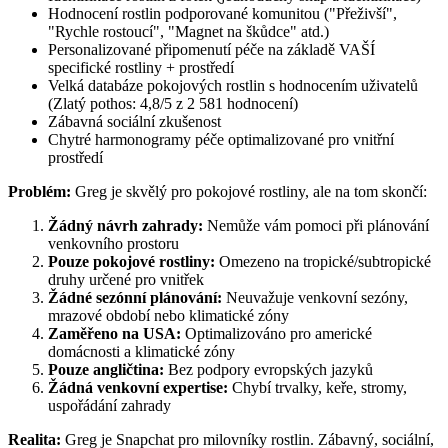
Hodnocení rostlin podporované komunitou ("Přeživší",
"Rychle rostoucí", "Magnet na škůdce" atd.)
Personalizované připomenutí péče na základě VAŠÍ
specifické rostliny + prostředí
Velká databáze pokojových rostlin s hodnocením uživatelů
(Zlatý pothos: 4,8/5 z 2 581 hodnocení)
Zábavná sociální zkušenost
Chytré harmonogramy péče optimalizované pro vnitřní
prostředí
Problém:
Greg je skvělý pro pokojové rostliny, ale na tom skončí:
Žádný návrh zahrady:
Nemůže vám pomoci při plánování
venkovního prostoru
Pouze pokojové rostliny:
Omezeno na tropické/subtropické
druhy určené pro vnitřek
Žádné sezónní plánování:
Neuvažuje venkovní sezóny,
mrazové období nebo klimatické zóny
Zaměřeno na USA:
Optimalizováno pro americké
domácnosti a klimatické zóny
Pouze angličtina:
Bez podpory evropských jazyků
Žádná venkovní expertise:
Chybí trvalky, keře, stromy,
uspořádání zahrady
Realita:
Greg je Snapchat pro milovníky rostlin. Zábavný, sociální,