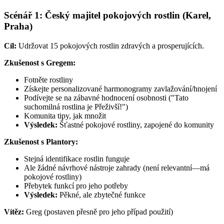
Scénář 1: Český majitel pokojových rostlin (Karel,
Praha)
Cíl:
Udržovat 15 pokojových rostlin zdravých a prosperujících.
Zkušenost s Gregem:
Fotněte rostliny
Získejte personalizované harmonogramy zavlažování/hnojení
Podívejte se na zábavné hodnocení osobnosti ("Tato
suchomilná rostlina je Přeživší!")
Komunita tipy, jak množit
Výsledek:
Šťastné pokojové rostliny, zapojené do komunity
Zkušenost s Plantory:
Stejná identifikace rostlin funguje
Ale žádné návrhové nástroje zahrady (není relevantní—má
pokojové rostliny)
Přebytek funkcí pro jeho potřeby
Výsledek:
Pěkné, ale zbytečné funkce
Vítěz:
Greg (postaven přesně pro jeho případ použití)