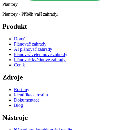
Plantory
Plantory - Příběh vaší zahrady.
Produkt
Domů
Plánovač zahrady
AI plánovač zahrady
Plánovač zeleninové zahrady
Plánovač květinové zahrady
Ceník
Zdroje
Rostliny
Identifikace rostlin
Dokumentace
Blog
Nástroje
Nástroj pro kombinování rostlin