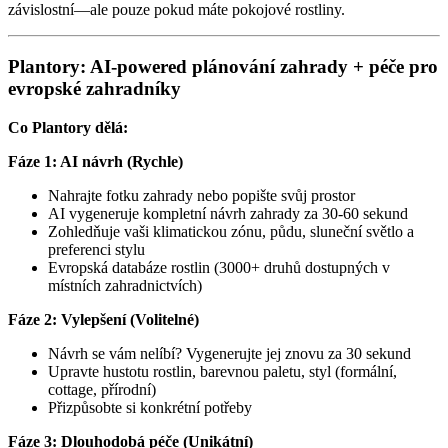
závislostní—ale pouze pokud máte pokojové rostliny.
Plantory: AI-powered plánování zahrady + péče pro
evropské zahradníky
Co Plantory dělá:
Fáze 1: AI návrh (Rychle)
Nahrajte fotku zahrady nebo popište svůj prostor
AI vygeneruje kompletní návrh zahrady za 30-60 sekund
Zohledňuje vaši klimatickou zónu, půdu, sluneční světlo a
preferenci stylu
Evropská databáze rostlin (3000+ druhů dostupných v
místních zahradnictvích)
Fáze 2: Vylepšení (Volitelné)
Návrh se vám nelíbí? Vygenerujte jej znovu za 30 sekund
Upravte hustotu rostlin, barevnou paletu, styl (formální,
cottage, přírodní)
Přizpůsobte si konkrétní potřeby
Fáze 3: Dlouhodobá péče (Unikátní)