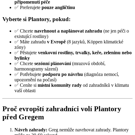
připomenutí péče
✅ Preferujete
pouze angličtinu
Vyberte si Plantory, pokud:
✅ Chcete
navrhnout a naplánovat zahradu
(ne jen péči o
existující rostliny)
✅ Máte zahradu
v Evropě
(8 jazyků, Köppen klimatické
zóny)
✅ Pěstujete
venkovní rostliny, trvalky, keře, zeleninu nebo
bylinky
✅ Chcete
sezónní plánování
(mrazová období,
harmonogramy sázení)
✅ Potřebujete
podporu po návrhu
(diagnóza nemocí,
upozornění na počasí)
✅ Ceníte si
místní komunity rady
od zahradníků v klimatu
vaší oblasti
Proč evropští zahradníci volí Plantory
před Gregem
Návrh zahrady:
Greg nemůže navrhovat zahrady. Plantory