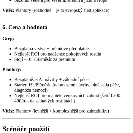
Sezónní vedení pro severní, střední a jižní Evropu
Vítěz:
Plantory (rozhodně—je to evropský-first aplikace)
6. Cena a hodnota
Greg:
Bezplatná vrstva + prémiové předplatné
Nejlepší ROI pro nadšence pokojových rostlin
Stojí ~10-15€/měsíc za premium
Plantory:
Bezplatně: 3 AI návrhy + základní péče
Starter: €9,99/měsíc (neomezené návrhy, plná sada péče,
diagnóza nemocí)
Nejlepší ROI pro majitele venkovních zahrad (šetří €200-
400/rok na selhavých rostlinách)
Vítěz:
Plantory (levnější + komplexnější pro zahradníky)
Scénáře použití