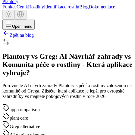
Plantory
Funkce
Ceník
Rostliny
Identifikace rostlin
Blog
Dokumentace
Open menu
Zpět na blog
Plantory vs Greg: AI Návrhář zahrady vs
Komunita péče o rostliny - Která aplikace
vyhraje?
Porovnejte AI návrh zahrady Plantory s péčí o rostliny založenou na
komunitě od Grega. Zjistěte, která aplikace je lepší pro evropské
zahradníky vs majitele pokojových rostlin v roce 2026.
app comparison
plant care
Greg alternative
AI garden planner