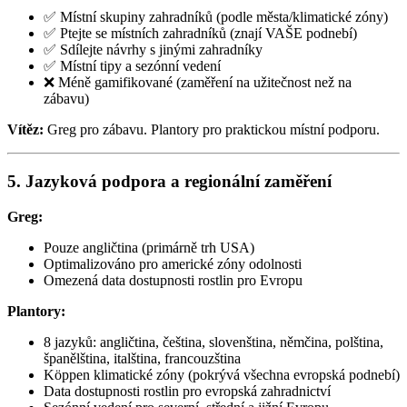
✅ Místní skupiny zahradníků (podle města/klimatické zóny)
✅ Ptejte se místních zahradníků (znají VAŠE podnebí)
✅ Sdílejte návrhy s jinými zahradníky
✅ Místní tipy a sezónní vedení
❌ Méně gamifikované (zaměření na užitečnost než na
zábavu)
Vítěz:
Greg pro zábavu. Plantory pro praktickou místní podporu.
5. Jazyková podpora a regionální zaměření
Greg:
Pouze angličtina (primárně trh USA)
Optimalizováno pro americké zóny odolnosti
Omezená data dostupnosti rostlin pro Evropu
Plantory:
8 jazyků: angličtina, čeština, slovenština, němčina, polština,
španělština, italština, francouzština
Köppen klimatické zóny (pokrývá všechna evropská podnebí)
Data dostupnosti rostlin pro evropská zahradnictví