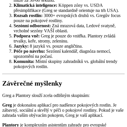
může za 30-60 sekund.
Klimatická inteligence:
Köppen zóny vs. USDA
přesimplifikace (Greg se standardně orientuje na trh USA).
Rozsah rostlin:
3000+ evropských druhů vs. Gregův focus
pouze na pokojové rostliny.
Sezónní odbornost:
Zná mrazová data, Ledové svatyně,
vrcholné sezóny VAŠÍ oblasti.
Podpora vně:
Greg je pouze do vnitřka. Plantory zvládá
trvalky, keře, stromy, zeleninu.
Jazyky:
8 jazyků vs. pouze angličtina.
Péče po návrhu:
Sezónní kalendář, diagnóza nemocí,
upozornění na počasí.
Komunita:
Místní skupiny zahradníků vs. globální trendy
pokojových rostlin.
Závěrečné myšlenky
Greg a Plantory slouží zcela odlišným skupinám:
Greg
je dokonalou aplikací pro nadšence pokojových rostlin. Je
zábavný, sociální a skvělý v péči o pokojové rostliny. Pokud je vaše
zahrada vaším obývacím pokojem, Greg je vaší aplikací.
Plantory
je komplexním asistentům zahrady pro evropské