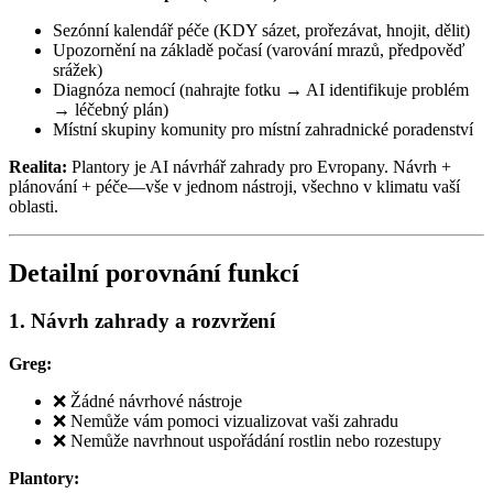
Sezónní kalendář péče (KDY sázet, prořezávat, hnojit, dělit)
Upozornění na základě počasí (varování mrazů, předpověď
srážek)
Diagnóza nemocí (nahrajte fotku → AI identifikuje problém
→ léčebný plán)
Místní skupiny komunity pro místní zahradnické poradenství
Realita:
Plantory je AI návrhář zahrady pro Evropany. Návrh +
plánování + péče—vše v jednom nástroji, všechno v klimatu vaší
oblasti.
Detailní porovnání funkcí
1. Návrh zahrady a rozvržení
Greg:
❌ Žádné návrhové nástroje
❌ Nemůže vám pomoci vizualizovat vaši zahradu
❌ Nemůže navrhnout uspořádání rostlin nebo rozestupy
Plantory: