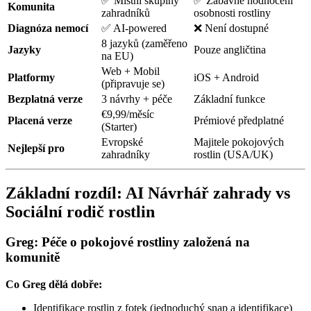
✅ Místní skupiny
✅ Zábavné hodnocení
Komunita
zahradníků
osobnosti rostliny
Diagnóza nemocí
✅ AI-powered
❌ Není dostupné
8 jazyků (zaměřeno
Jazyky
Pouze angličtina
na EU)
Web + Mobil
Platformy
iOS + Android
(připravuje se)
Bezplatná verze
3 návrhy + péče
Základní funkce
€9,99/měsíc
Placená verze
Prémiové předplatné
(Starter)
Evropské
Majitele pokojových
Nejlepší pro
zahradníky
rostlin (USA/UK)
Základní rozdíl: AI Návrhář zahrady vs
Sociální rodič rostlin
Greg: Péče o pokojové rostliny založená na
komunitě
Co Greg dělá dobře:
Identifikace rostlin z fotek (jednoduchý snap a identifikace)