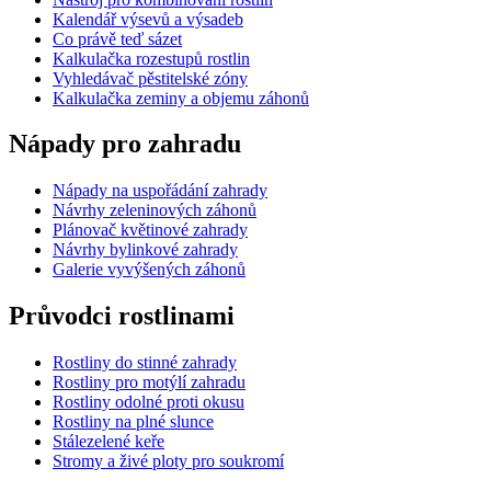
Kalendář výsevů a výsadeb
Co právě teď sázet
Kalkulačka rozestupů rostlin
Vyhledávač pěstitelské zóny
Kalkulačka zeminy a objemu záhonů
Nápady pro zahradu
Nápady na uspořádání zahrady
Návrhy zeleninových záhonů
Plánovač květinové zahrady
Návrhy bylinkové zahrady
Galerie vyvýšených záhonů
Průvodci rostlinami
Rostliny do stinné zahrady
Rostliny pro motýlí zahradu
Rostliny odolné proti okusu
Rostliny na plné slunce
Stálezelené keře
Stromy a živé ploty pro soukromí