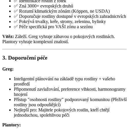
✅ Identifikace rostlin z fotek
✅ Zná 3000+ evropských druhů
✅ Rozumí klimatickým zónám (Köppen, ne USDA)
✅ Doporučuje rostliny dostupné v evropských zahradnictvích
✅ Pokrývá trvalky, keře, stromy, zeleninu, bylinky
✅ Péče specifická pro VAŠI zónu a sezónu
Vítěz:
Záleží. Greg vyhraje zábavou o pokojových rostlinách.
Plantory vyhraje komplexní znalostí.
3. Doporučení péče
Greg:
Inteligentní plánování na základě typu rostliny + vašeho
prostředí
Připomenutí zavlažování, preference vlhkosti, harmonogramy
hnojení
Přístup "osobnosti rostliny" podporovaný komunitou (Přeživší
rostliny jsou odpouštějící)
Nejlepší pro: Majitele pokojových rostlin, kteří chtějí
jednoduchou, spolehlivou péči
Plantory: