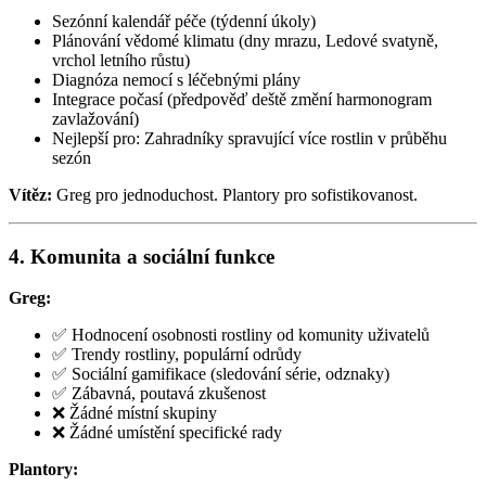
Sezónní kalendář péče (týdenní úkoly)
Plánování vědomé klimatu (dny mrazu, Ledové svatyně,
vrchol letního růstu)
Diagnóza nemocí s léčebnými plány
Integrace počasí (předpověď deště změní harmonogram
zavlažování)
Nejlepší pro: Zahradníky spravující více rostlin v průběhu
sezón
Vítěz:
Greg pro jednoduchost. Plantory pro sofistikovanost.
4. Komunita a sociální funkce
Greg:
✅ Hodnocení osobnosti rostliny od komunity uživatelů
✅ Trendy rostliny, populární odrůdy
✅ Sociální gamifikace (sledování série, odznaky)
✅ Zábavná, poutavá zkušenost
❌ Žádné místní skupiny
❌ Žádné umístění specifické rady
Plantory: