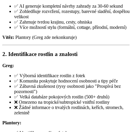
✅ AI generuje kompletní návrhy zahrady za 30-60 sekund
✅ Zohledňuje rozvržení, rozestupy, barevné sladění, dospělou
velikost
✅ Zahrnuje tvrdou krajinu, cesty, ohniska
✅ Více možností stylu (formální, cottage, přírodní, moderní)
Vítěz:
Plantory (Greg zde nekonkuruje)
2. Identifikace rostlin a znalosti
Greg:
✅ Výborná identifikace rostlin z fotek
✅ Komunita poskytuje hodnocení osobnosti a tipy péče
✅ Zábavná zkušenost (rysy osobnosti jako "Prospívá bez
pozornosti")
✅ Velká databáze pokojových rostlin (500+ druhů)
❌ Omezeno na tropické/subtropické vnitřní rostliny
❌ Žádné informace o trvalých rostlinách, keřích, stromech,
zelenině
Plantory: