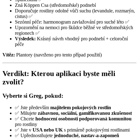
Zná Köppen Csa (středomořské) podnebí
Doporučuje rostliny odolné vůči suchu (levandule, rozmarýn,
cistus) ✅
Sezónní péče: harmonogram zavlažování pro suché léto ✅
Upozornění na nemoci pro škůdce běžné ve středomořských
regionech ✅
Výsledek:
Krásný návrh vhodný pro podnebí + celoroční
péče
Vítěz:
Plantory (navrženo pro tento případ použití)
Verdikt: Kterou aplikaci byste měli
zvolit?
Vyberte si Greg, pokud:
✅ Jste především
majitelem pokojových rostlin
✅ Milujete
zábavnou, sociální, gamifikovanou zkušenost
✅ Chcete
hodnocení osobnosti podporovaná komunitou
pro rostliny
✅ Jste v
USA nebo UK
s primárně pokojovými rostlinami
✅ Upřednostňujete
jednoduché, nastav-a-zapomeň