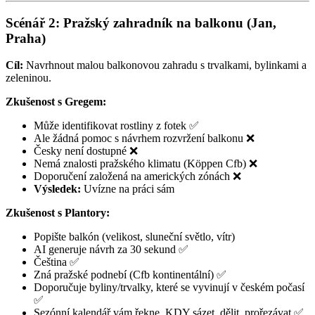
Scénář 2: Pražský zahradník na balkonu (Jan,
Praha)
Cíl:
Navrhnout malou balkonovou zahradu s trvalkami, bylinkami a
zeleninou.
Zkušenost s Gregem:
Může identifikovat rostliny z fotek ✅
Ale žádná pomoc s návrhem rozvržení balkonu ❌
Česky není dostupné ❌
Nemá znalosti pražského klimatu (Köppen Cfb) ❌
Doporučení založená na amerických zónách ❌
Výsledek:
Uvízne na práci sám
Zkušenost s Plantory:
Popište balkón (velikost, sluneční světlo, vítr)
AI generuje návrh za 30 sekund ✅
Čeština ✅
Zná pražské podnebí (Cfb kontinentální) ✅
Doporučuje byliny/trvalky, které se vyvinují v českém počasí
✅
Sezónní kalendář vám řekne, KDY sázet, dělit, prořezávat ✅