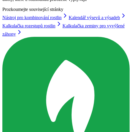
Prozkoumejte související stránky
Nástroj pro kombinování rostlin
Kalendář výsevů a výsadeb
Kalkulačka rozestupů rostlin
Kalkulačka zeminy pro vyvýšené
záhony