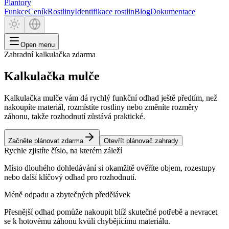
Plantory
Funkce
Ceník
Rostliny
Identifikace rostlin
Blog
Dokumentace
Open menu
Zahradní kalkulačka zdarma
Kalkulačka mulče
Kalkulačka mulče vám dá rychlý funkční odhad ještě předtím, než
nakoupíte materiál, rozmístíte rostliny nebo změníte rozměry
záhonu, takže rozhodnutí zůstává praktické.
Začněte plánovat zdarma
Otevřít plánovač zahrady
Rychle zjistíte číslo, na kterém záleží
Místo dlouhého dohledávání si okamžitě ověříte objem, rozestupy
nebo další klíčový odhad pro rozhodnutí.
Méně odpadu a zbytečných předělávek
Přesnější odhad pomůže nakoupit blíž skutečné potřebě a nevracet
se k hotovému záhonu kvůli chybějícímu materiálu.