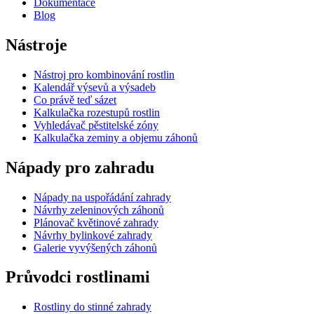
Dokumentace
Blog
Nástroje
Nástroj pro kombinování rostlin
Kalendář výsevů a výsadeb
Co právě teď sázet
Kalkulačka rozestupů rostlin
Vyhledávač pěstitelské zóny
Kalkulačka zeminy a objemu záhonů
Nápady pro zahradu
Nápady na uspořádání zahrady
Návrhy zeleninových záhonů
Plánovač květinové zahrady
Návrhy bylinkové zahrady
Galerie vyvýšených záhonů
Průvodci rostlinami
Rostliny do stinné zahrady