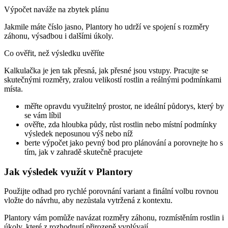
Výpočet naváže na zbytek plánu
Jakmile máte číslo jasno, Plantory ho udrží ve spojení s rozměry
záhonu, výsadbou i dalšími úkoly.
Co ověřit, než výsledku uvěříte
Kalkulačka je jen tak přesná, jak přesné jsou vstupy. Pracujte se
skutečnými rozměry, zralou velikostí rostlin a reálnými podmínkami
místa.
měřte opravdu využitelný prostor, ne ideální půdorys, který by
se vám líbil
ověřte, zda hloubka půdy, růst rostlin nebo místní podmínky
výsledek neposunou výš nebo níž
berte výpočet jako pevný bod pro plánování a porovnejte ho s
tím, jak v zahradě skutečně pracujete
Jak výsledek využít v Plantory
Použijte odhad pro rychlé porovnání variant a finální volbu rovnou
vložte do návrhu, aby nezůstala vytržená z kontextu.
Plantory vám pomůže navázat rozměry záhonu, rozmístěním rostlin i
úkoly, které z rozhodnutí přirozeně vyplývají.