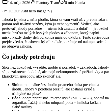
14. mája 2026
Plantory Team
6 min čítania
{/* TODO: Add hero image */}
Jahoda je jedna z mála plodín, ktorá sa vám vráti už v prvom roku a
potom rodí tri-štyri sezóny, kým ju treba vymeniť. Vedieť, ako
pestovať jahody poriadne — nielen ich zasadiť a dúfať — je rozdiel
medzi hrsťou malých kyslých plodov a záhonom, ktorý naplní
misku každý druhý deň od konca mája do októbra. Tento sprievodca
prejde všetko, čo slovenský záhradkár potrebuje od nákupu sadeníc
po obnovu záhona.
Čo jahody potrebujú
Skôr než čokoľvek vysadíte, urobte si poriadok v základoch. Jahody
sú po zakorenení odolné, ale majú nekompromisné požiadavky a pár
klasických spôsobov, ako skončiť zle.
Slnko
: minimálne šesť hodín priameho slnka pre chuť a
úrodu. Jahody v polotieni prežijú, ale zostanú kyslé a
náchylné na pleseň.
Pôda
: dobre priepustná, mierne kyslá (pH 5,5–6,8), bohatá na
organiku. Ťažký íl alebo udupaná pôda = hniloba krčka a
slabé rastliny.