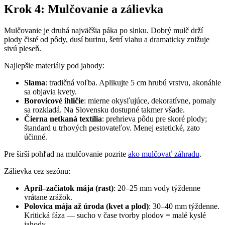
Krok 4: Mulčovanie a zálievka
Mulčovanie je druhá najväčšia páka po slnku. Dobrý mulč drží
plody čisté od pôdy, dusí burinu, šetrí vlahu a dramaticky znižuje
sivú pleseň.
Najlepšie materiály pod jahody:
Slama
: tradičná voľba. Aplikujte 5 cm hrubú vrstvu, akonáhle
sa objavia kvety.
Borovicové ihličie
: mierne okysľujúce, dekoratívne, pomaly
sa rozkladá. Na Slovensku dostupné takmer všade.
Čierna netkaná textília
: prehrieva pôdu pre skoré plody;
štandard u trhových pestovateľov. Menej estetické, zato
účinné.
Pre širší pohľad na mulčovanie pozrite
ako mulčovať záhradu
.
Zálievka cez sezónu:
Apríl–začiatok mája (rast)
: 20–25 mm vody týždenne
vrátane zrážok.
Polovica mája až úroda (kvet a plod)
: 30–40 mm týždenne.
Kritická fáza — sucho v čase tvorby plodov = malé kyslé
jahody.