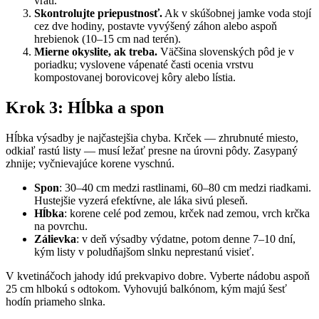
vráti.
Skontrolujte priepustnosť.
Ak v skúšobnej jamke voda stojí
cez dve hodiny, postavte vyvýšený záhon alebo aspoň
hrebienok (10–15 cm nad terén).
Mierne okyslite, ak treba.
Väčšina slovenských pôd je v
poriadku; vyslovene vápenaté časti ocenia vrstvu
kompostovanej borovicovej kôry alebo lístia.
Krok 3: Hĺbka a spon
Hĺbka výsadby je najčastejšia chyba. Krček — zhrubnuté miesto,
odkiaľ rastú listy — musí ležať presne na úrovni pôdy. Zasypaný
zhnije; vyčnievajúce korene vyschnú.
Spon
: 30–40 cm medzi rastlinami, 60–80 cm medzi riadkami.
Hustejšie vyzerá efektívne, ale láka sivú pleseň.
Hĺbka
: korene celé pod zemou, krček nad zemou, vrch krčka
na povrchu.
Zálievka
: v deň výsadby výdatne, potom denne 7–10 dní,
kým listy v poludňajšom slnku neprestanú visieť.
V kvetináčoch jahody idú prekvapivo dobre. Vyberte nádobu aspoň
25 cm hlbokú s odtokom. Vyhovujú balkónom, kým majú šesť
hodín priameho slnka.