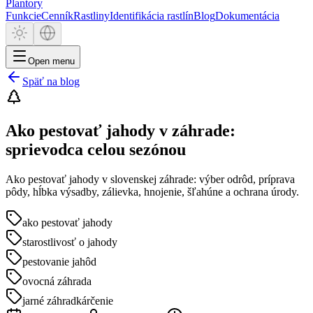
Plantory
Funkcie
Cenník
Rastliny
Identifikácia rastlín
Blog
Dokumentácia
Open menu
Späť na blog
Ako pestovať jahody v záhrade:
sprievodca celou sezónou
Ako pestovať jahody v slovenskej záhrade: výber odrôd, príprava
pôdy, hĺbka výsadby, zálievka, hnojenie, šľahúne a ochrana úrody.
ako pestovať jahody
starostlivosť o jahody
pestovanie jahôd
ovocná záhrada
jarné záhradkárčenie