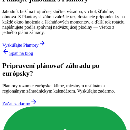
Jahodník beží na trojročnej slučke: výsadba, vrchol, šľahúne,
obnova. S Plantory si záhon založíte raz, dostanete pripomienky na
každé okno hnojenia a šľahúňových momentov, a ďalší rok rotáciu
naplánujete podľa správnej nadväzujúcej plodiny — všetko z
jedného plánu záhrady.
Vyskúšajte Plantory
Späť na blog
Pripravení plánovať záhradu po
európsky?
Plantory rozumie európskej klíme, miestnym rastlinám a
regionálnym záhradníckym kalendárom. Vyskúšajte zadarmo.
Začať zadarmo