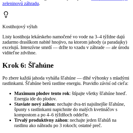
zeleninovú záhradu
.
Kostihojový výluh
Listy kostihoja lekárskeho namočené vo vode na 3–4 týždne dajú
zadarmo draslíkom nabité hnojivo, na ktorom jahody (a paradajky)
excelujú. Intenzívne smrdí — držte to vzadu v záhrade — ale úrodu
viditeľne zdvihne.
Krok 6: Šľahúne
Po zbere každá jahoda vyháňa šľahúne — dlhé výhonky s mladými
rastlinkami. Šľahúne berú rastline energiu. Pravidlo závisí od cieľa:
Maximum plodov tento rok
: štípajte všetky šľahúne hneď.
Energia ide do plodov.
Staviate nový záhon
: nechajte dva-tri najsilnejšie šľahúne,
špunty s rastlinkami napichnite do malých kvetináčov s
kompostom a po 4–6 týždňoch oddeľte.
Trvalý produktívny záhon
: nechajte jeden šľahúň na
rastlinu ako náhradu po 3 rokoch; ostatné preč.