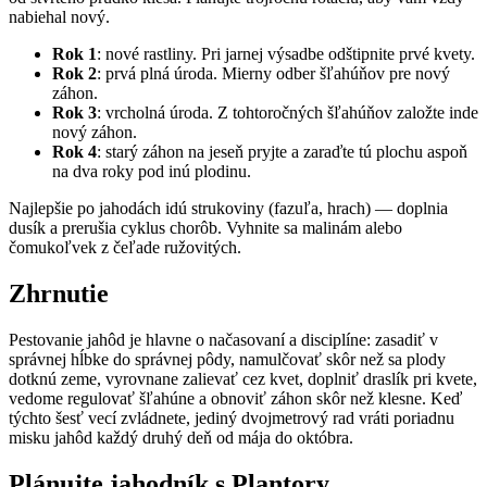
nabiehal nový.
Rok 1
: nové rastliny. Pri jarnej výsadbe odštipnite prvé kvety.
Rok 2
: prvá plná úroda. Mierny odber šľahúňov pre nový
záhon.
Rok 3
: vrcholná úroda. Z tohtoročných šľahúňov založte inde
nový záhon.
Rok 4
: starý záhon na jeseň pryjte a zaraďte tú plochu aspoň
na dva roky pod inú plodinu.
Najlepšie po jahodách idú strukoviny (fazuľa, hrach) — doplnia
dusík a prerušia cyklus chorôb. Vyhnite sa malinám alebo
čomukoľvek z čeľade ružovitých.
Zhrnutie
Pestovanie jahôd je hlavne o načasovaní a disciplíne: zasadiť v
správnej hĺbke do správnej pôdy, namulčovať skôr než sa plody
dotknú zeme, vyrovnane zalievať cez kvet, doplniť draslík pri kvete,
vedome regulovať šľahúne a obnoviť záhon skôr než klesne. Keď
týchto šesť vecí zvládnete, jediný dvojmetrový rad vráti poriadnu
misku jahôd každý druhý deň od mája do októbra.
Plánujte jahodník s Plantory