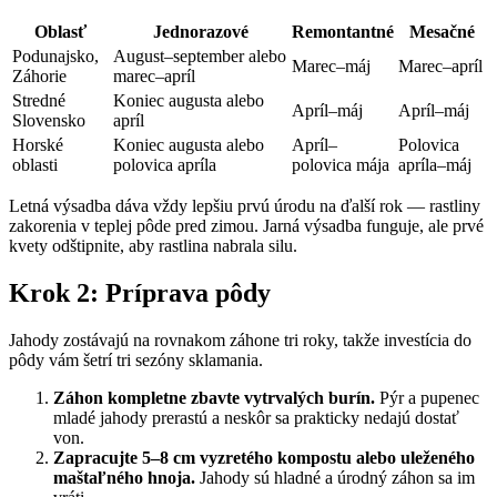
Oblasť
Jednorazové
Remontantné
Mesačné
Podunajsko,
August–september alebo
Marec–máj
Marec–apríl
Záhorie
marec–apríl
Stredné
Koniec augusta alebo
Apríl–máj
Apríl–máj
Slovensko
apríl
Horské
Koniec augusta alebo
Apríl–
Polovica
oblasti
polovica apríla
polovica mája
apríla–máj
Letná výsadba dáva vždy lepšiu prvú úrodu na ďalší rok — rastliny
zakorenia v teplej pôde pred zimou. Jarná výsadba funguje, ale prvé
kvety odštipnite, aby rastlina nabrala silu.
Krok 2: Príprava pôdy
Jahody zostávajú na rovnakom záhone tri roky, takže investícia do
pôdy vám šetrí tri sezóny sklamania.
Záhon kompletne zbavte vytrvalých burín.
Pýr a pupenec
mladé jahody prerastú a neskôr sa prakticky nedajú dostať
von.
Zapracujte 5–8 cm vyzretého kompostu alebo uleženého
maštaľného hnoja.
Jahody sú hladné a úrodný záhon sa im