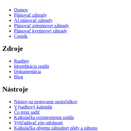
Domov
Plánovač záhrady
AI plánovač záhrady
Plánovač zeleninovej záhrady
Plánovač kvetinovej záhrady
Cenník
Zdroje
Rastliny
Identifikácia rastlín
Dokumentácia
Blog
Nástroje
Nástroj na pestovanie spoločníkov
Výsadbový kalendár
Čo teraz sadiť
Kalkulačka rozmiestnenia rastlín
Vyhľadávač zón odolnosti
Kalkulačka objemu záhradnej pôdy a záhonu