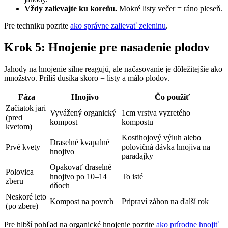
Vždy zalievajte ku koreňu.
Mokré listy večer = ráno pleseň.
Pre techniku pozrite
ako správne zalievať zeleninu
.
Krok 5: Hnojenie pre nasadenie plodov
Jahody na hnojenie silne reagujú, ale načasovanie je dôležitejšie ako
množstvo. Príliš dusíka skoro = listy a málo plodov.
Fáza
Hnojivo
Čo použiť
Začiatok jari
Vyvážený organický
1cm vrstva vyzretého
(pred
kompost
kompostu
kvetom)
Kostihojový výluh alebo
Draselné kvapalné
Prvé kvety
polovičná dávka hnojiva na
hnojivo
paradajky
Opakovať draselné
Polovica
hnojivo po 10–14
To isté
zberu
dňoch
Neskoré leto
Kompost na povrch
Pripraví záhon na ďalší rok
(po zbere)
Pre hlbší pohľad na organické hnojenie pozrite
ako prírodne hnojiť