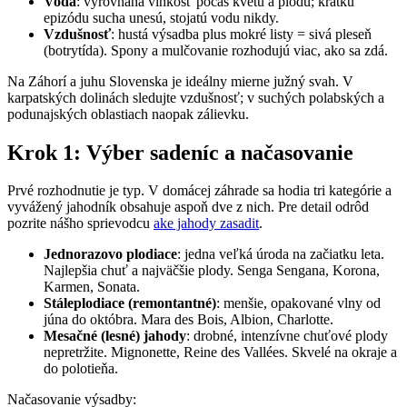
Voda
: vyrovnaná vlhkosť počas kvetu a plodu; krátku
epizódu sucha unesú, stojatú vodu nikdy.
Vzdušnosť
: hustá výsadba plus mokré listy = sivá pleseň
(botrytída). Spony a mulčovanie rozhodujú viac, ako sa zdá.
Na Záhorí a juhu Slovenska je ideálny mierne južný svah. V
karpatských dolinách sledujte vzdušnosť; v suchých polabských a
podunajských oblastiach naopak zálievku.
Krok 1: Výber sadeníc a načasovanie
Prvé rozhodnutie je typ. V domácej záhrade sa hodia tri kategórie a
vyvážený jahodník obsahuje aspoň dve z nich. Pre detail odrôd
pozrite nášho sprievodcu
ake jahody zasadit
.
Jednorazovo plodiace
: jedna veľká úroda na začiatku leta.
Najlepšia chuť a najväčšie plody. Senga Sengana, Korona,
Karmen, Sonata.
Stáleplodiace (remontantné)
: menšie, opakované vlny od
júna do októbra. Mara des Bois, Albion, Charlotte.
Mesačné (lesné) jahody
: drobné, intenzívne chuťové plody
nepretržite. Mignonette, Reine des Vallées. Skvelé na okraje a
do polotieňa.
Načasovanie výsadby: