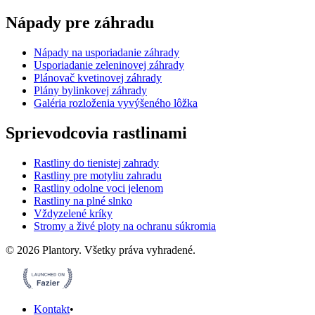
Nápady pre záhradu
Nápady na usporiadanie záhrady
Usporiadanie zeleninovej záhrady
Plánovač kvetinovej záhrady
Plány bylinkovej záhrady
Galéria rozloženia vyvýšeného lôžka
Sprievodcovia rastlinami
Rastliny do tienistej zahrady
Rastliny pre motyliu zahradu
Rastliny odolne voci jelenom
Rastliny na plné slnko
Vždyzelené kríky
Stromy a živé ploty na ochranu súkromia
©
2026
Plantory.
Všetky práva vyhradené.
Kontakt
•