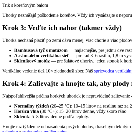
Trik s koreňovým balom
Uhorky neznášajú poškodenie koreňov. Vždy ich vysádzajte s neporu
Krok 3: Veďte ich nahor (takmer vždy)
Uhorka nechaná plaziť po zemi dáva menej, viac chorie a viac plodov 
Bambusová tyč s motúzom
— najlacnejšie, pre jednu-dve rastl
A-rám alebo vertikálna sieť
— pre rad 3–6 rastlín, 1,8 m vys
Skleníkový motúz
— pre šalátové uhorky, jeden stonok k hori
Vertikálne vedenie tiež 10× zjednoduší zber. Náš
sprievodca vertikál
Krok 4: Zalievajte a hnojte tak, aby plody
Najspoľahlivejšia príčina horkých uhoriek je nepravidelné zalievanie —
Normálny týždeň
(20–25 °C): 10–15 litrov na rastlinu raz za 
Horúca vlna
(30 °C+): 15–20 litrov denne, vždy skoro ráno.
Skleník
: 5–8 litrov denne podľa teploty.
Hnojte raz týždenne od nasadenia prvých plodov, draselným tekutým 
zeleniny
a
sprievodca mulčovaním
.