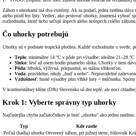
Záhon s uhorkami má dva extrémy. Ak sa podarí, jedna rastlina dáva tr
alebo plodí len listy. Vedieť, ako pestovať uhorky, znamená vybrať s
rozhodnutia, ktoré ticho určujú úspech alebo neúspech celého záhonu
Čo uhorky potrebujú
Uhorky sú v podstate tropická plodina. Každé rozhodnutie o svetle, 
Teplo
: minimálne 14 °C v pôde pri výsadbe; ideálne 21–28 °C
Slnko
: šesť až osem hodín priameho slnka. Uhorky v tieni dáva
Pôda
: hlboká, výživná, priepustná, so stálou vlhkosťou.
Voda
: pravidelne, nikdy „buď a nebo". Nepravidelné zalievan
Vzdušnosť
: husté výsadby plus vlhké listy = múčnatka. Spony s
V kontinentálnej klíme (Dfb) Slovenska sú dni teplé, ale noci chladne
Krok 1: Vyberte správny typ uhorky
Najčastejšia chyba začiatočníkov je brať „uhorku" ako jednu rastlinu.
Typ
Kde rastie
Poľná (hadia) uhorka
Otvorený záhon, pri južnej stene, fóliovník
Krá