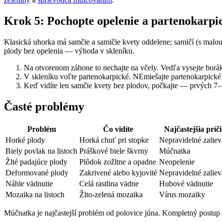
Krok 5: Pochopte opelenie a partenokarpi
Klasická uhorka má samčie a samičie kvety oddelene; samičí (s malo
plody bez opelenia — výhoda v skleníku.
Na otvorenom záhone to nechajte na včely. Vedľa vysejte borák
V skleníku voľte partenokarpické. NEmiešajte partenokarpické
Keď vidíte len samčie kvety bez plodov, počkajte — prvých 7–1
Časté problémy
Problém
Čo vidíte
Najčastejšia príč
Horké plody
Horká chuť pri stopke
Nepravidelné zaliev
Biely povlak na listoch
Práškové biele škvrny
Múčnatka
Žlté padajúce plody
Plôdok zožltne a opadne
Neopelenie
Deformované plody
Zakrivené alebo kyjovité
Nepravidelné zaliev
Náhle vädnutie
Celá rastlina vädne
Hubové vädnutie
Mozaika na listoch
Žlto-zelená mozaika
Vírus mozaiky
Múčnatka je najčastejší problém od polovice júna. Kompletný postu