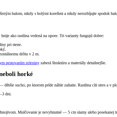
šeným balom, nikdy s holými koreňmi a nikdy nerozbíjajte spodok bal
hnije ako rastlina vedená na opore. Tri varianty fungujú dobre:
iny pri stene.
oký.
zontálnemu drôtu v 2 m.
nym pestovaním zeleniny
zaberá štruktúru a materiály detailnejšie.
 neboli horké
 dlhšie sucho, po ktorom príde náhle zaliatie. Rastlina cíti stres a v p
2–3 dni.
hnojivom. Mulčovanie je nevyhnutné — 5 cm slamy alebo posekanej trá