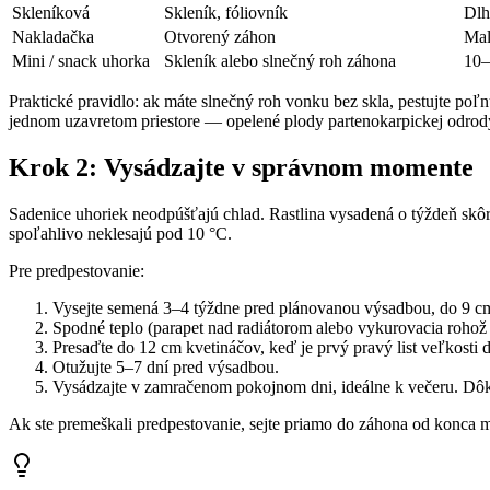
Skleníková
Skleník, fóliovník
Dlh
Nakladačka
Otvorený záhon
Mal
Mini / snack uhorka
Skleník alebo slnečný roh záhona
10–
Praktické pravidlo: ak máte slnečný roh vonku bez skla, pestujte poľ
jednom uzavretom priestore — opelené plody partenokarpickej odrod
Krok 2: Vysádzajte v správnom momente
Sadenice uhoriek neodpúšťajú chlad. Rastlina vysadená o týždeň skôr
spoľahlivo neklesajú pod 10 °C.
Pre predpestovanie:
Vysejte semená 3–4 týždne pred plánovanou výsadbou, do 9 cm
Spodné teplo (parapet nad radiátorom alebo vykurovacia rohož
Presaďte do 12 cm kvetináčov, keď je prvý pravý list veľkosti 
Otužujte 5–7 dní pred výsadbou.
Vysádzajte v zamračenom pokojnom dni, ideálne k večeru. Dôkl
Ak ste premeškali predpestovanie, sejte priamo do záhona od konca m