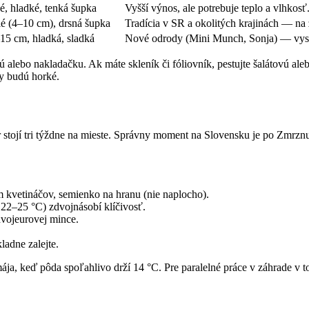
é, hladké, tenká šupka
Vyšší výnos, ale potrebuje teplo a vlhkos
é (4–10 cm), drsná šupka
Tradícia v SR a okolitých krajinách — na 
15 cm, hladká, sladká
Nové odrody (Mini Munch, Sonja) — vyso
nú alebo nakladačku. Ak máte skleník či fóliovník, pestujte šalátovú a
y budú horké.
 stojí tri týždne na mieste. Správny moment na Slovensku je po Zmrznu
 kvetináčov, semienko na hranu (nie naplocho).
 22–25 °C) zdvojnásobí klíčivosť.
dvojeurovej mince.
adne zalejte.
ája, keď pôda spoľahlivo drží 14 °C. Pre paralelné práce v záhrade v t