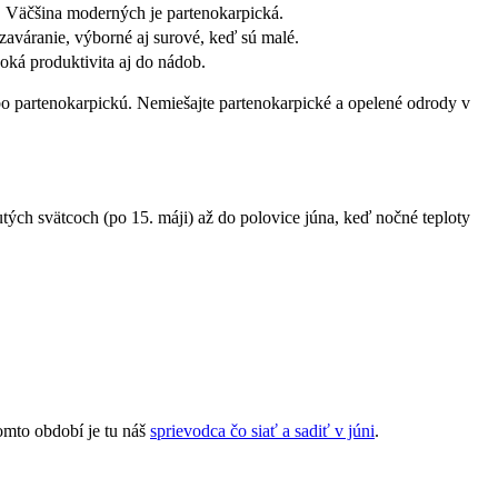
ť. Väčšina moderných je partenokarpická.
zaváranie, výborné aj surové, keď sú malé.
ká produktivita aj do nádob.
lebo partenokarpickú. Nemiešajte partenokarpické a opelené odrody v
tých svätcoch (po 15. máji) až do polovice júna, keď nočné teploty
omto období je tu náš
sprievodca čo siať a sadiť v júni
.