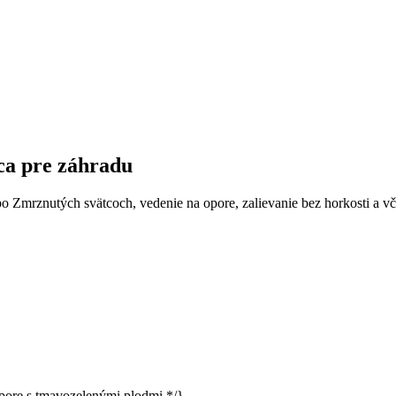
ca pre záhradu
o Zmrznutých svätcoch, vedenie na opore, zalievanie bez horkosti a v
opore s tmavozelenými plodmi */}