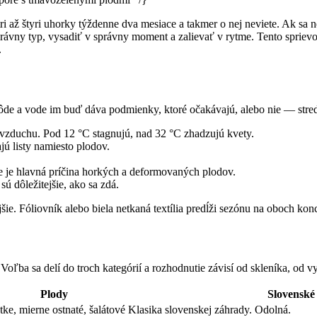
i až štyri uhorky týždenne dva mesiace a takmer o nej neviete. Ak sa ne
právny typ, vysadiť v správny moment a zalievať v rytme. Tento spriev
.
pôde a vode im buď dáva podmienky, ktoré očakávajú, alebo nie — stred
 vzduchu. Pod 12 °C stagnujú, nad 32 °C zhadzujú kvety.
jú listy namiesto plodov.
ie je hlavná príčina horkých a deformovaných plodov.
ú dôležitejšie, ako sa zdá.
jšie. Fóliovník alebo biela netkaná textília predĺži sezónu na oboch kon
 Voľba sa delí do troch kategórií a rozhodnutie závisí od skleníka, od 
Plody
Slovensk
tke, mierne ostnaté, šalátové
Klasika slovenskej záhrady. Odolná.