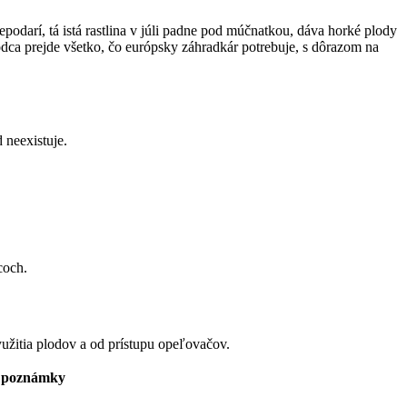
podarí, tá istá rastlina v júli padne pod múčnatkou, dáva horké plody
odca prejde všetko, čo európsky záhradkár potrebuje, s dôrazom na
 neexistuje.
coch.
využitia plodov a od prístupu opeľovačov.
é poznámky