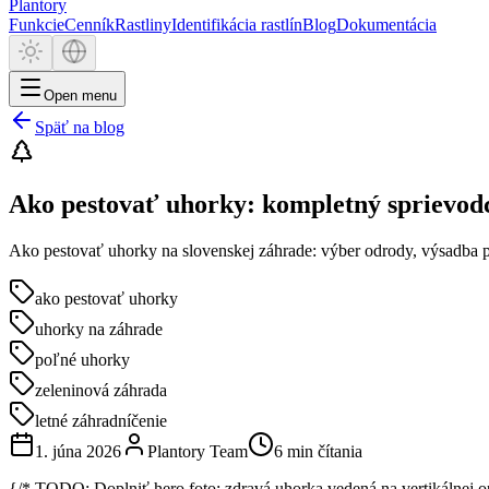
Plantory
Funkcie
Cenník
Rastliny
Identifikácia rastlín
Blog
Dokumentácia
Open menu
Späť na blog
Ako pestovať uhorky: kompletný sprievod
Ako pestovať uhorky na slovenskej záhrade: výber odrody, výsadba p
ako pestovať uhorky
uhorky na záhrade
poľné uhorky
zeleninová záhrada
letné záhradníčenie
1. júna 2026
Plantory Team
6 min čítania
{/* TODO: Doplniť hero foto: zdravá uhorka vedená na vertikálnej 