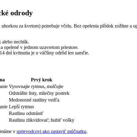
cké odrody
u uhorkou za kvetom) potrebuje včelu. Bez opelenia plôdok zožltne a
 alebo nechtík.
 a opelené v jednom uzavretom priestore.
4 dní kvitnutia je u väčšiny odrôd len samčie.
ina
Prvý krok
anie
Vyrovnajte rytmus, mulčujte
Odstráňte listy, mliečny postrek
Medonosné rastliny vedľa
anie
Lepší rytmus
Rastlinu odstrániť
Rastlinu zlikvidovať; hubiť vošky
p máme v
sprievodcovi ako zastaviť múčnatku
.