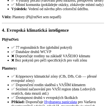
✅ Výstrahy počasí (varování před mrazem, předpověď deště)
✅ Místní komunita (pokládejte otázky, získávejte místní rady)
Výsledek:
Vedení od návrhu přes celoroční údržbu.
Vítěz:
Plantory (Pl@ntNet sem nepatří)
4. Evropská klimatická inteligence
Pl@ntNet:
✅ 77 regionálních flor (globální pokrytí)
✅ Databáze druhů WCVP
❌ Doporučuje rostliny na základě VAŠEHO klimatu
❌ Bez pokynů pro péči specifických pro vaši zónu
Plantory:
✅ Köppenovy klimatické zóny (Cfb, Dfb, Csb — přesné
evropské zóny)
✅ Doporučení rostlin sladěná s VAŠÍM klimatem
✅ Sezónní načasování pro VAŠI region (data Ledových
svatých, data mrazů atd.)
✅ Dostupnost druhů v evropských školkách
Příklad:
Doporučuje
Hydrangea paniculata
pro Varšavu