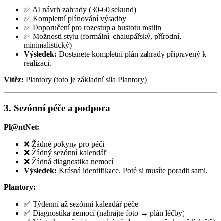
✅ AI návrh zahrady (30-60 sekund)
✅ Kompletní plánování výsadby
✅ Doporučení pro rozestup a hustotu rostlin
✅ Možnosti stylu (formální, chalupářský, přírodní,
minimalistický)
Výsledek:
Dostanete kompletní plán zahrady připravený k
realizaci.
Vítěz:
Plantory (toto je základní síla Plantory)
3. Sezónní péče a podpora
Pl@ntNet:
❌ Žádné pokyny pro péči
❌ Žádný sezónní kalendář
❌ Žádná diagnostika nemocí
Výsledek:
Krásná identifikace. Poté si musíte poradit sami.
Plantory:
✅ Týdenní až sezónní kalendář péče
✅ Diagnostika nemocí (nahrajte foto → plán léčby)