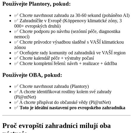
Používejte Plantory, pokud:
✅ Chcete navrhnout zahradu za 30-60 sekund (poháněno AI)
✅ Zahradníčíte v Evropě (Köppenovy klimatické zóny, 3
000+ evropských druhů)
✅ Chcete podporu po návrhu (sezónní péče, diagnostika
nemocí)
✅ Chcete průvodce výsadbou sladěné s VAŠÍ klimatickou
zónou
✅ Oceňujete rady komunity od zahradníků ve VAŠÍ region
✅ Chcete kalendář péče + výstrahy počasí
✅ Chcete kompletní řešení: návrh + realizace + údržba
Používejte OBA, pokud:
✅ Chcete navrhnout zahradu (Plantory)
✅ A chcete identifikovat rostliny kolem své zahrady
(Pl@ntNet)
✅ A chcete přispívat do občanské vědy (Pl@ntNet)
✅
Toto je ideální nastavení pro evropského zahradníka
Proč evropští zahradníci milují oba