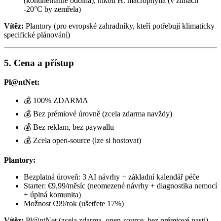
(kontinentálně odolná), nikoli H. macrophylla (v zimách
-20°C by zemřela)
Vítěz:
Plantory (pro evropské zahradníky, kteří potřebují klimaticky
specifické plánování)
5. Cena a přístup
Pl@ntNet:
💰 100% ZDARMA
💰 Bez prémiové úrovně (zcela zdarma navždy)
💰 Bez reklam, bez paywallu
💰 Zcela open-source (lze si hostovat)
Plantory:
Bezplatná úroveň: 3 AI návrhy + základní kalendář péče
Starter: €9,99/měsíc (neomezené návrhy + diagnostika nemocí
+ úplná komunita)
Možnost €99/rok (ušetřete 17%)
Vítěz:
Pl@ntNet (zcela zdarma, open-source, bez prémiové pasti)