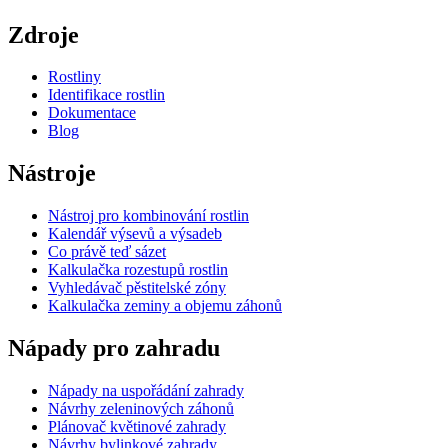
Zdroje
Rostliny
Identifikace rostlin
Dokumentace
Blog
Nástroje
Nástroj pro kombinování rostlin
Kalendář výsevů a výsadeb
Co právě teď sázet
Kalkulačka rozestupů rostlin
Vyhledávač pěstitelské zóny
Kalkulačka zeminy a objemu záhonů
Nápady pro zahradu
Nápady na uspořádání zahrady
Návrhy zeleninových záhonů
Plánovač květinové zahrady
Návrhy bylinkové zahrady