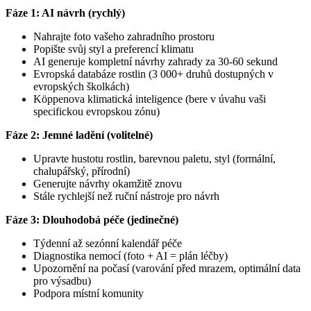
Fáze 1: AI návrh (rychlý)
Nahrajte foto vašeho zahradního prostoru
Popište svůj styl a preferencí klimatu
AI generuje kompletní návrhy zahrady za 30-60 sekund
Evropská databáze rostlin (3 000+ druhů dostupných v
evropských školkách)
Köppenova klimatická inteligence (bere v úvahu vaši
specifickou evropskou zónu)
Fáze 2: Jemné ladění (volitelné)
Upravte hustotu rostlin, barevnou paletu, styl (formální,
chalupářský, přírodní)
Generujte návrhy okamžitě znovu
Stále rychlejší než ruční nástroje pro návrh
Fáze 3: Dlouhodobá péče (jedinečné)
Týdenní až sezónní kalendář péče
Diagnostika nemocí (foto + AI = plán léčby)
Upozornění na počasí (varování před mrazem, optimální data
pro výsadbu)
Podpora místní komunity