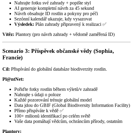
Nahrajte fotku své zahrady + popište styl
AI generuje kompletní návrh za 45 sekund
Návrh obsahuje ID rostlin a pokyny pro péči
Sezónní kalendář ukazuje, kdy vysazovat
Výsledek:
Plán zahrady připravený k realizaci ✅
Vítěz:
Plantory (pro návrh zahrady + vědomě zaměřená ID)
Scenario 3: Příspěvek občanské vědy (Sophia,
Francie)
Cíl:
Přispívání do globální databáze biodiverzity rostlin.
Pl@ntNet:
Pořiďte fotky rostlin během výletů/v zahradě
Nahrajte s údaji o poloze
Každé pozorování trénuje globální model
Data jdou do GBIF (Global Biodiversity Information Facility)
Přímo přispíváte k vědě ✅
100+ milionů identifikací po celém světě
Vaše data pomáhají vědcům, ochráncům přírody, ostatním
Plantory: