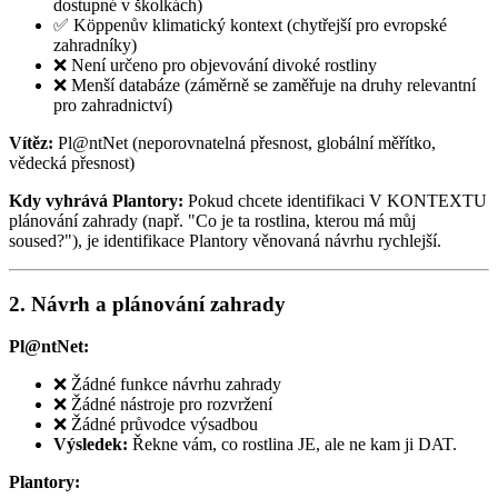
dostupné v školkách)
✅ Köppenův klimatický kontext (chytřejší pro evropské
zahradníky)
❌ Není určeno pro objevování divoké rostliny
❌ Menší databáze (záměrně se zaměřuje na druhy relevantní
pro zahradnictví)
Vítěz:
Pl@ntNet (neporovnatelná přesnost, globální měřítko,
vědecká přesnost)
Kdy vyhrává Plantory:
Pokud chcete identifikaci V KONTEXTU
plánování zahrady (např. "Co je ta rostlina, kterou má můj
soused?"), je identifikace Plantory věnovaná návrhu rychlejší.
2. Návrh a plánování zahrady
Pl@ntNet:
❌ Žádné funkce návrhu zahrady
❌ Žádné nástroje pro rozvržení
❌ Žádné průvodce výsadbou
Výsledek:
Řekne vám, co rostlina JE, ale ne kam ji DAT.
Plantory: