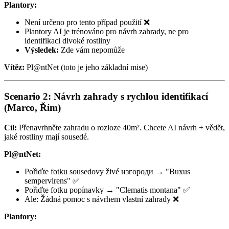
Plantory:
Není určeno pro tento případ použití ❌
Plantory AI je trénováno pro návrh zahrady, ne pro
identifikaci divoké rostliny
Výsledek:
Zde vám nepomůže
Vítěz:
Pl@ntNet (toto je jeho základní mise)
Scenario 2: Návrh zahrady s rychlou identifikací
(Marco, Řím)
Cíl:
Přenavrhněte zahradu o rozloze 40m². Chcete AI návrh + vědět,
jaké rostliny mají sousedé.
Pl@ntNet:
Pořiďte fotku sousedovy živé изгороди → "Buxus
sempervirens" ✅
Pořiďte fotku popínavky → "Clematis montana" ✅
Ale: Žádná pomoc s návrhem vlastní zahrady ❌
Plantory: