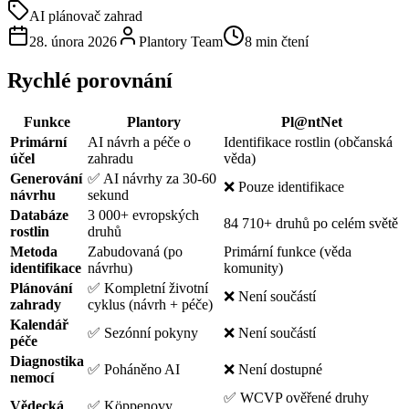
AI plánovač zahrad
28. února 2026
Plantory Team
8 min čtení
Rychlé porovnání
Funkce
Plantory
Pl@ntNet
Primární
AI návrh a péče o
Identifikace rostlin (občanská
účel
zahradu
věda)
Generování
✅ AI návrhy za 30-60
❌ Pouze identifikace
návrhu
sekund
Databáze
3 000+ evropských
84 710+ druhů po celém světě
rostlin
druhů
Metoda
Zabudovaná (po
Primární funkce (věda
identifikace
návrhu)
komunity)
Plánování
✅ Kompletní životní
❌ Není součástí
zahrady
cyklus (návrh + péče)
Kalendář
✅ Sezónní pokyny
❌ Není součástí
péče
Diagnostika
✅ Poháněno AI
❌ Není dostupné
nemocí
✅ WCVP ověřené druhy
Vědecká
✅ Köppenovy