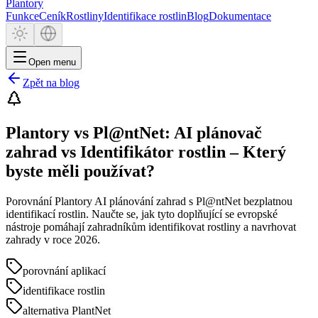
Plantory
Funkce
Ceník
Rostliny
Identifikace rostlin
Blog
Dokumentace
Open menu
Zpět na blog
Plantory vs Pl@ntNet: AI plánovač
zahrad vs Identifikátor rostlin – Který
byste měli používat?
Porovnání Plantory AI plánování zahrad s Pl@ntNet bezplatnou
identifikací rostlin. Naučte se, jak tyto doplňující se evropské
nástroje pomáhají zahradníkům identifikovat rostliny a navrhovat
zahrady v roce 2026.
porovnání aplikací
identifikace rostlin
alternativa PlantNet