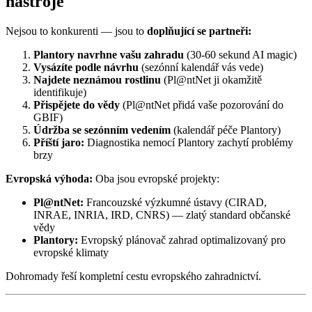
nástroje
Nejsou to konkurenti — jsou to
doplňující se partneři:
Plantory navrhne vašu zahradu
(30-60 sekund AI magic)
Vysázíte podle návrhu
(sezónní kalendář vás vede)
Najdete neznámou rostlinu
(Pl@ntNet ji okamžitě
identifikuje)
Přispějete do vědy
(Pl@ntNet přidá vaše pozorování do
GBIF)
Údržba se sezónním vedením
(kalendář péče Plantory)
Příští jaro:
Diagnostika nemocí Plantory zachytí problémy
brzy
Evropská výhoda:
Oba jsou evropské projekty:
Pl@ntNet:
Francouzské výzkumné ústavy (CIRAD,
INRAE, INRIA, IRD, CNRS) — zlatý standard občanské
vědy
Plantory:
Evropský plánovač zahrad optimalizovaný pro
evropské klimaty
Dohromady řeší kompletní cestu evropského zahradnictví.