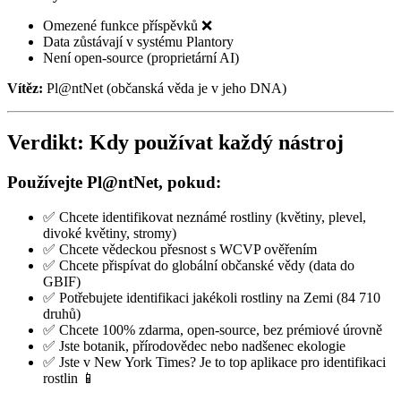
Omezené funkce příspěvků ❌
Data zůstávají v systému Plantory
Není open-source (proprietární AI)
Vítěz:
Pl@ntNet (občanská věda je v jeho DNA)
Verdikt: Kdy používat každý nástroj
Používejte Pl@ntNet, pokud:
✅ Chcete identifikovat neznámé rostliny (květiny, plevel,
divoké květiny, stromy)
✅ Chcete vědeckou přesnost s WCVP ověřením
✅ Chcete přispívat do globální občanské vědy (data do
GBIF)
✅ Potřebujete identifikaci jakékoli rostliny na Zemi (84 710
druhů)
✅ Chcete 100% zdarma, open-source, bez prémiové úrovně
✅ Jste botanik, přírodovědec nebo nadšenec ekologie
✅ Jste v New York Times? Je to top aplikace pro identifikaci
rostlin 📱