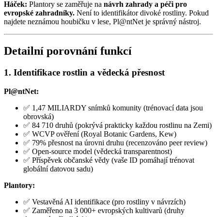
Háček:
Plantory se zaměřuje na
návrh zahrady a péči pro
evropské zahradníky.
Není to identifikátor divoké rostliny. Pokud
najdete neznámou houbičku v lese, Pl@ntNet je správný nástroj.
Detailní porovnání funkcí
1. Identifikace rostlin a vědecká přesnost
Pl@ntNet:
✅ 1,47 MILIARDY snímků komunity (trénovací data jsou
obrovská)
✅ 84 710 druhů (pokrývá prakticky každou rostlinu na Zemi)
✅ WCVP ověření (Royal Botanic Gardens, Kew)
✅ 79% přesnost na úrovni druhu (recenzováno peer review)
✅ Open-source model (vědecká transparentnost)
✅ Příspěvek občanské vědy (vaše ID pomáhají trénovat
globální datovou sadu)
Plantory:
✅ Vestavěná AI identifikace (pro rostliny v návrzích)
✅ Zaměřeno na 3 000+ evropských kultivarů (druhy