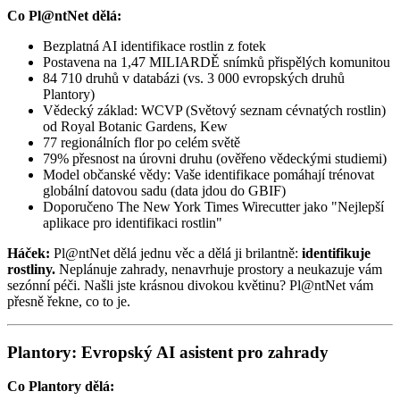
Co Pl@ntNet dělá:
Bezplatná AI identifikace rostlin z fotek
Postavena na 1,47 MILIARDĚ snímků přispělých komunitou
84 710 druhů v databázi (vs. 3 000 evropských druhů
Plantory)
Vědecký základ: WCVP (Světový seznam cévnatých rostlin)
od Royal Botanic Gardens, Kew
77 regionálních flor po celém světě
79% přesnost na úrovni druhu (ověřeno vědeckými studiemi)
Model občanské vědy: Vaše identifikace pomáhají trénovat
globální datovou sadu (data jdou do GBIF)
Doporučeno The New York Times Wirecutter jako "Nejlepší
aplikace pro identifikaci rostlin"
Háček:
Pl@ntNet dělá jednu věc a dělá ji brilantně:
identifikuje
rostliny.
Neplánuje zahrady, nenavrhuje prostory a neukazuje vám
sezónní péči. Našli jste krásnou divokou květinu? Pl@ntNet vám
přesně řekne, co to je.
Plantory: Evropský AI asistent pro zahrady
Co Plantory dělá: