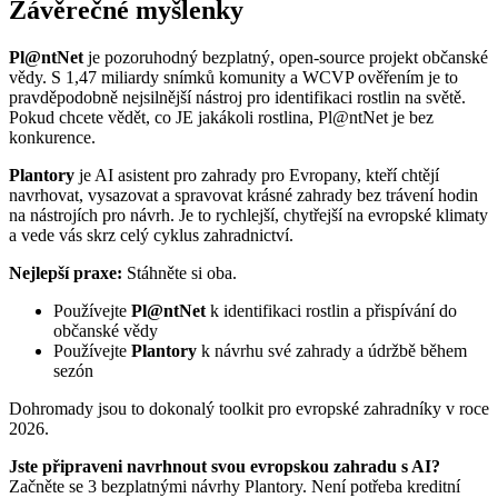
Závěrečné myšlenky
Pl@ntNet
je pozoruhodný bezplatný, open-source projekt občanské
vědy. S 1,47 miliardy snímků komunity a WCVP ověřením je to
pravděpodobně nejsilnější nástroj pro identifikaci rostlin na světě.
Pokud chcete vědět, co JE jakákoli rostlina, Pl@ntNet je bez
konkurence.
Plantory
je AI asistent pro zahrady pro Evropany, kteří chtějí
navrhovat, vysazovat a spravovat krásné zahrady bez trávení hodin
na nástrojích pro návrh. Je to rychlejší, chytřejší na evropské klimaty
a vede vás skrz celý cyklus zahradnictví.
Nejlepší praxe:
Stáhněte si oba.
Používejte
Pl@ntNet
k identifikaci rostlin a přispívání do
občanské vědy
Používejte
Plantory
k návrhu své zahrady a údržbě během
sezón
Dohromady jsou to dokonalý toolkit pro evropské zahradníky v roce
2026.
Jste připraveni navrhnout svou evropskou zahradu s AI?
Začněte se 3 bezplatnými návrhy Plantory. Není potřeba kreditní