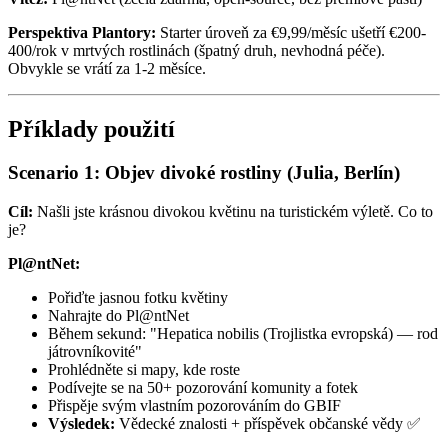
Perspektiva Plantory:
Starter úroveň za €9,99/měsíc ušetří €200-
400/rok v mrtvých rostlinách (špatný druh, nevhodná péče).
Obvykle se vrátí za 1-2 měsíce.
Příklady použití
Scenario 1: Objev divoké rostliny (Julia, Berlín)
Cíl:
Našli jste krásnou divokou květinu na turistickém výletě. Co to
je?
Pl@ntNet:
Pořiďte jasnou fotku květiny
Nahrajte do Pl@ntNet
Během sekund: "Hepatica nobilis (Trojlistka evropská) — rod
játrovníkovité"
Prohlédněte si mapy, kde roste
Podívejte se na 50+ pozorování komunity a fotek
Přispěje svým vlastním pozorováním do GBIF
Výsledek:
Vědecké znalosti + příspěvek občanské vědy ✅